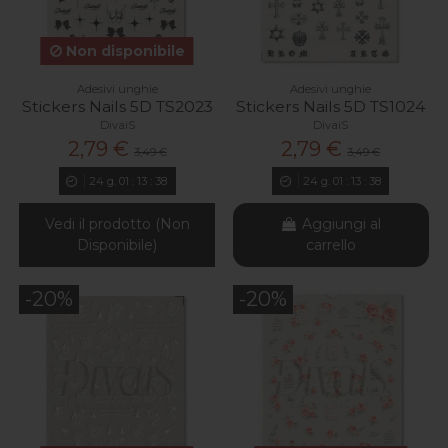
Non disponibile
Adesivi unghie
Adesivi unghie
Stickers Nails 5D TS2023
Stickers Nails 5D TS1024
DivaiS
DivaiS
2,79 €
2,79 €
3,49 €
3,49 €
24
g.
01
:
13
:
37
24
g.
01
:
13
:
37
Vedi il prodotto (Non
Aggiungi al
Disponibile)
carrello
-20%
-20%