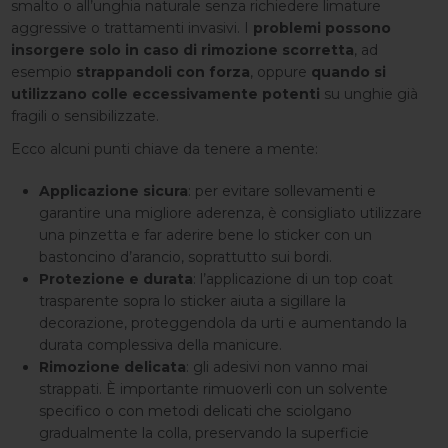
smalto o all’unghia naturale senza richiedere limature
aggressive o trattamenti invasivi. I
problemi possono
insorgere solo in caso di rimozione scorretta
, ad
esempio
strappandoli con forza
, oppure
quando si
utilizzano colle eccessivamente potenti
su unghie già
fragili o sensibilizzate.
Ecco alcuni punti chiave da tenere a mente:
Applicazione sicura
: per evitare sollevamenti e
garantire una migliore aderenza, è consigliato utilizzare
una pinzetta e far aderire bene lo sticker con un
bastoncino d’arancio, soprattutto sui bordi.
Protezione e durata
: l’applicazione di un top coat
trasparente sopra lo sticker aiuta a sigillare la
decorazione, proteggendola da urti e aumentando la
durata complessiva della manicure.
Rimozione delicata
: gli adesivi non vanno mai
strappati. È importante rimuoverli con un solvente
specifico o con metodi delicati che sciolgano
gradualmente la colla, preservando la superficie