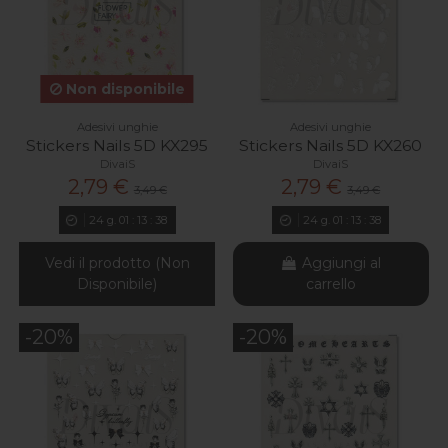
Non disponibile
Adesivi unghie
Adesivi unghie
Stickers Nails 5D KX295
Stickers Nails 5D KX260
DivaiS
DivaiS
2,79 €
2,79 €
3,49 €
3,49 €
24
g.
01
:
13
:
37
24
g.
01
:
13
:
37
Vedi il prodotto (Non
Aggiungi al
Disponibile)
carrello
-20%
-20%