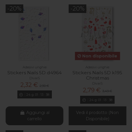
-20%
-20%
Non disponibile
Adesivi unghie
Adesivi unghie
Stickers Nails 5D d4964
Stickers Nails 5D k195
Christmas
DivaiS
DivaiS
2,32 €
2,90 €
2,79 €
3,49 €
24
g.
01
:
13
:
37
24
g.
01
:
13
:
37
Aggiungi al
Vedi il prodotto (Non
carrello
Disponibile)