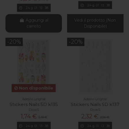
24
g.
01
:
13
:
37
24
g.
01
:
13
:
37
Aggiungi al
Vedi il prodotto (Non
carrello
Disponibile)
-20%
-20%
Non disponibile
Adesivi unghie
Adesivi unghie
Stickers Nails 5D k135
Stickers Nails 5D k137
DivaiS
DivaiS
1,74 €
2,32 €
2,18 €
2,90 €
24
g.
01
:
13
:
37
24
g.
01
:
13
:
37