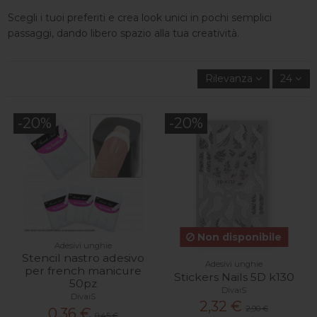
Scegli i tuoi preferiti e crea look unici in pochi semplici
passaggi, dando libero spazio alla tua creatività.
Rilevanza
24
-20%
-20%
Non disponibile
Adesivi unghie
Stencil nastro adesivo
Adesivi unghie
per french manicure
Stickers Nails 5D k130
50pz
DivaiS
DivaiS
2,32 €
2,90 €
0,36 €
0,45 €