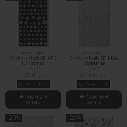
Adesivi unghie
Adesivi unghie
Stickers Nails 5D k119
Stickers Nails 5D k124
Christmas
Christmas
DivaiS
DivaiS
2,79 €
2,79 €
3,49 €
3,49 €
24
g.
01
:
13
:
37
24
g.
01
:
13
:
37
Aggiungi al
Aggiungi al
carrello
carrello
-20%
-20%