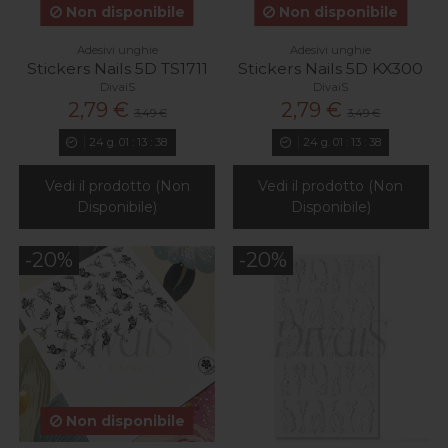
Non disponibile
Non disponibile
Adesivi unghie
Adesivi unghie
Stickers Nails 5D TS1711
Stickers Nails 5D KX300
DivaiS
DivaiS
2,79 €
2,79 €
3,49 €
3,49 €
24
g.
01
:
13
:
37
24
g.
01
:
13
:
37
Vedi il prodotto (Non
Vedi il prodotto (Non
Disponibile)
Disponibile)
-20%
-20%
Non disponibile