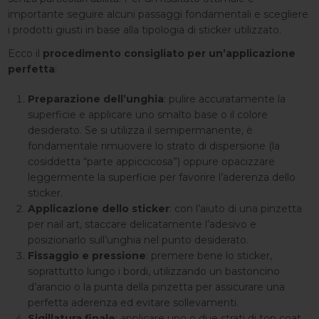
importante seguire alcuni passaggi fondamentali e scegliere
i prodotti giusti in base alla tipologia di sticker utilizzato.
Ecco il
procedimento consigliato per un’applicazione
perfetta
:
Preparazione dell’unghia
: pulire accuratamente la
superficie e applicare uno smalto base o il colore
desiderato. Se si utilizza il semipermanente, è
fondamentale rimuovere lo strato di dispersione (la
cosiddetta “parte appiccicosa”) oppure opacizzare
leggermente la superficie per favorire l’aderenza dello
sticker.
Applicazione dello sticker
: con l’aiuto di una pinzetta
per nail art, staccare delicatamente l’adesivo e
posizionarlo sull’unghia nel punto desiderato.
Fissaggio e pressione
: premere bene lo sticker,
soprattutto lungo i bordi, utilizzando un bastoncino
d’arancio o la punta della pinzetta per assicurare una
perfetta aderenza ed evitare sollevamenti.
Sigillatura finale
: applicare uno o due strati di top coat