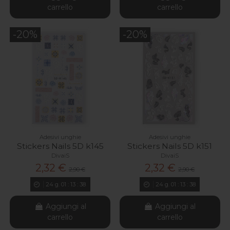
carrello
carrello
-20%
-20%
Adesivi unghie
Adesivi unghie
Stickers Nails 5D k145
Stickers Nails 5D k151
DivaiS
DivaiS
2,32 €
2,32 €
2,90 €
2,90 €
24
g.
01
:
13
:
37
24
g.
01
:
13
:
37
Aggiungi al
Aggiungi al
carrello
carrello