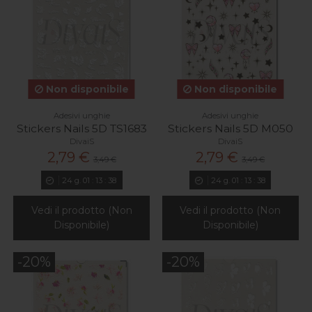
Non disponibile
Non disponibile
Adesivi unghie
Adesivi unghie
Stickers Nails 5D TS1683
Stickers Nails 5D M050
DivaiS
DivaiS
2,79 €
2,79 €
3,49 €
3,49 €
24
g.
01
:
13
:
37
24
g.
01
:
13
:
37
Vedi il prodotto (Non
Vedi il prodotto (Non
Disponibile)
Disponibile)
-20%
-20%