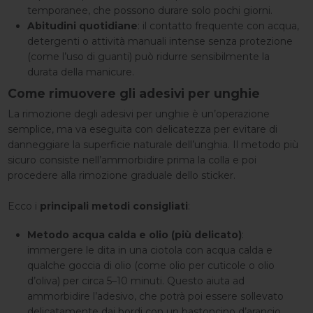
temporanee, che possono durare solo pochi giorni.
Abitudini quotidiane
: il contatto frequente con acqua,
detergenti o attività manuali intense senza protezione
(come l’uso di guanti) può ridurre sensibilmente la
durata della manicure.
Come rimuovere gli adesivi per unghie
La rimozione degli adesivi per unghie è un’operazione
semplice, ma va eseguita con delicatezza per evitare di
danneggiare la superficie naturale dell’unghia. Il metodo più
sicuro consiste nell’ammorbidire prima la colla e poi
procedere alla rimozione graduale dello sticker.
Ecco i
principali metodi consigliati
:
Metodo acqua calda e olio (più delicato)
:
immergere le dita in una ciotola con acqua calda e
qualche goccia di olio (come olio per cuticole o olio
d’oliva) per circa 5–10 minuti. Questo aiuta ad
ammorbidire l’adesivo, che potrà poi essere sollevato
delicatamente dai bordi con un bastoncino d’arancio.