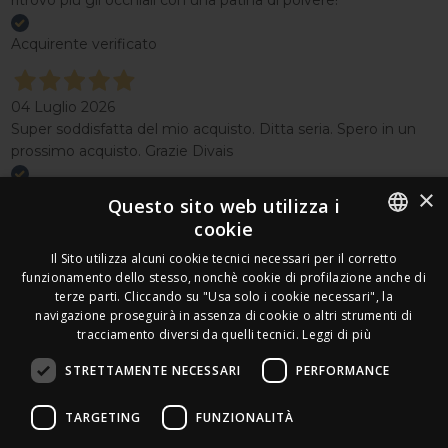
Acquirente verificato
04 Luglio 2026
Super soddisfatta del mio acquisto. Ditta seria. Spero in un
prossimo acquisto. Grazie Divais
×
Acquirente verificato
Questo sito web utilizza i
cookie
Effettua un reso
ITALIAN
Il Sito utilizza alcuni cookie tecnici necessari per il corretto
Seguici
funzionamento dello stesso, nonchè cookie di profilazione anche di
FRENCH
terze parti. Cliccando su "Usa solo i cookie necessari", la
Newsletter
navigazione proseguirà in assenza di cookie o altri strumenti di
GERMAN
tracciamento diversi da quelli tecnici.
Leggi di più
ENGLISH
STRETTAMENTE NECESSARI
PERFORMANCE
SPANISH
Leds Electronics di Stabile Dario
TARGETING
FUNZIONALITÀ
Via Annamaria Ortese 33 - 80144 Napoli
SWEDISH
P.iva:
09209531210 |
N.Rea:
NA1016058