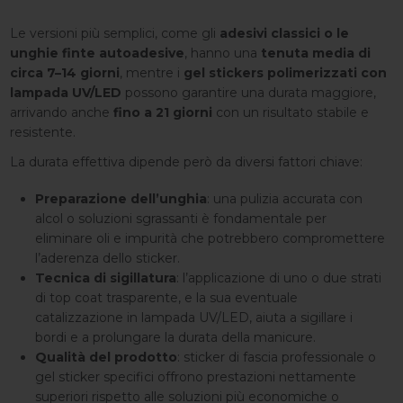
Le versioni più semplici, come gli
adesivi classici o le
unghie finte autoadesive
, hanno una
tenuta media di
circa 7–14 giorni
, mentre i
gel stickers polimerizzati con
lampada UV/LED
possono garantire una durata maggiore,
arrivando anche
fino a 21 giorni
con un risultato stabile e
resistente.
La durata effettiva dipende però da diversi fattori chiave:
Preparazione dell’unghia
: una pulizia accurata con
alcol o soluzioni sgrassanti è fondamentale per
eliminare oli e impurità che potrebbero compromettere
l’aderenza dello sticker.
Tecnica di sigillatura
: l’applicazione di uno o due strati
di top coat trasparente, e la sua eventuale
catalizzazione in lampada UV/LED, aiuta a sigillare i
bordi e a prolungare la durata della manicure.
Qualità del prodotto
: sticker di fascia professionale o
gel sticker specifici offrono prestazioni nettamente
superiori rispetto alle soluzioni più economiche o