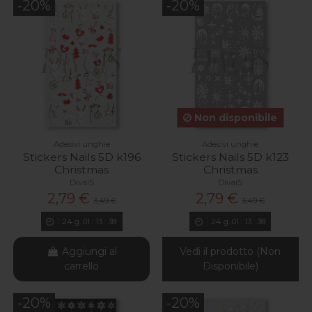
-20%
-20%
Non disponibile
Adesivi unghie
Adesivi unghie
Stickers Nails 5D k196
Stickers Nails 5D k123
Christmas
Christmas
DivaiS
DivaiS
2,79 €
2,79 €
3,49 €
3,49 €
24
g.
01
:
13
:
37
24
g.
01
:
13
:
37
Aggiungi al
Vedi il prodotto (Non
carrello
Disponibile)
-20%
-20%