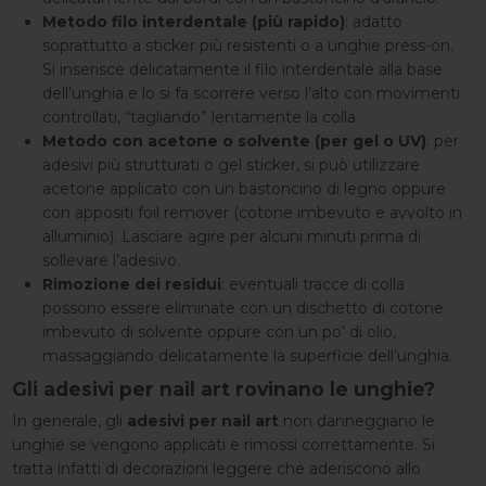
Metodo filo interdentale (più rapido)
: adatto
soprattutto a sticker più resistenti o a unghie press-on.
Si inserisce delicatamente il filo interdentale alla base
dell’unghia e lo si fa scorrere verso l’alto con movimenti
controllati, “tagliando” lentamente la colla.
Metodo con acetone o solvente (per gel o UV)
: per
adesivi più strutturati o gel sticker, si può utilizzare
acetone applicato con un bastoncino di legno oppure
con appositi foil remover (cotone imbevuto e avvolto in
alluminio). Lasciare agire per alcuni minuti prima di
sollevare l’adesivo.
Rimozione dei residui
: eventuali tracce di colla
possono essere eliminate con un dischetto di cotone
imbevuto di solvente oppure con un po’ di olio,
massaggiando delicatamente la superficie dell’unghia.
Gli adesivi per nail art rovinano le unghie?
In generale, gli
adesivi per nail art
non danneggiano le
unghie se vengono applicati e rimossi correttamente. Si
tratta infatti di decorazioni leggere che aderiscono allo