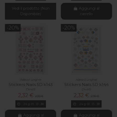
Vedi il prodotto (Non
Aggiungi al
Disponibile)
carrello
-20%
-20%
Adesivi unghie
Adesivi unghie
Stickers Nails 5D k143
Stickers Nails 5D k144
DivaiS
DivaiS
2,32 €
2,32 €
2,90 €
2,90 €
24
g.
01
:
13
:
37
24
g.
01
:
13
:
37
Aggiungi al
Aggiungi al