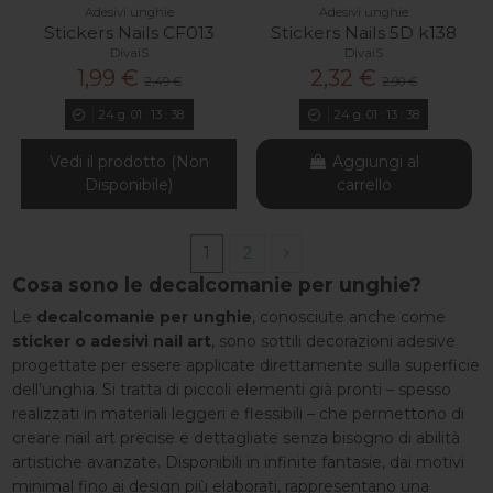
Adesivi unghie
Adesivi unghie
Stickers Nails CF013
Stickers Nails 5D k138
DivaiS
DivaiS
1,99 €
2,32 €
2,49 €
2,90 €
24
g.
01
:
13
:
37
24
g.
01
:
13
:
37
Vedi il prodotto (Non
Aggiungi al
Disponibile)
carrello
1
2
Cosa sono le decalcomanie per unghie?
Le
decalcomanie per unghie
, conosciute anche come
sticker o adesivi nail art
, sono sottili decorazioni adesive
progettate per essere applicate direttamente sulla superficie
dell’unghia. Si tratta di piccoli elementi già pronti – spesso
realizzati in materiali leggeri e flessibili – che permettono di
creare nail art precise e dettagliate senza bisogno di abilità
artistiche avanzate. Disponibili in infinite fantasie, dai motivi
minimal fino ai design più elaborati, rappresentano una