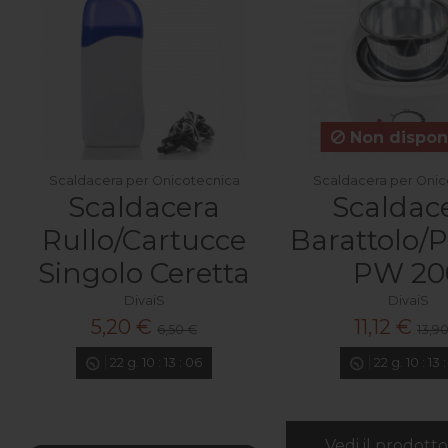
Non disponi
Scaldacera per Onicotecnica
Scaldacera per Onic
Scaldacera
Scaldac
Rullo/Cartucce
Barattolo/P
Singolo Ceretta
PW 20
DivaiS
DivaiS
5,20 €
11,12 €
6,50 €
13,9
22
g.
10
:
13
:
05
22
g.
10
:
13
Vedi il prodott