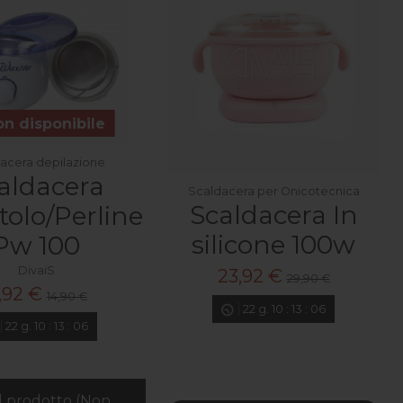
n disponibile
acera depilazione
aldacera
Scaldacera per Onicotecnica
Scaldacera In
tolo/Perline
silicone 100w
Pw 100
DivaiS
23,92 €
29,90 €
1,92 €
14,90 €
22
g.
10
:
13
:
05
22
g.
10
:
13
:
05
il prodotto (Non