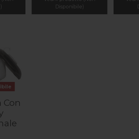
)
Disponibile)
bile
a Con
y
nale