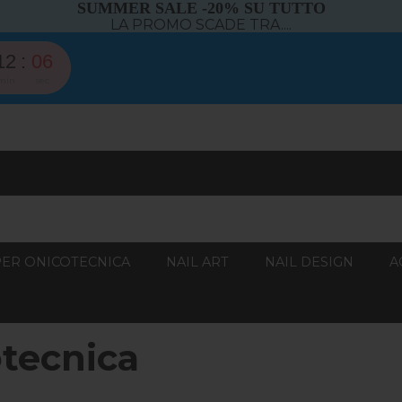
SUMMER SALE -20% SU TUTTO
LA PROMO SCADE TRA....
12
05
min
sec
PER ONICOTECNICA
NAIL ART
NAIL DESIGN
A
otecnica