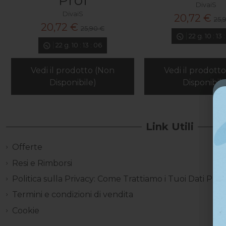
Pro1
DivaiS
DivaiS
20,72 €
25,
20,72 €
25,90 €
22
g.
10
:
13
22
g.
10
:
13
:
05
Vedi il prodotto (Non
Vedi il prodott
Disponibile)
Disponibile
Link Utili
Offerte
Resi e Rimborsi
Politica sulla Privacy: Come Trattiamo i Tuoi Dati Pers
Termini e condizioni di vendita
Cookie