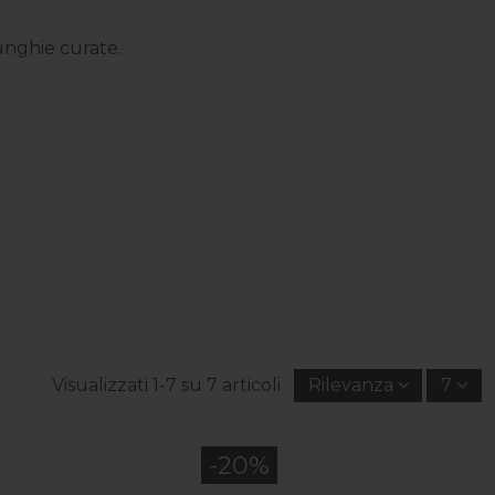
 unghie curate.
Visualizzati 1-7 su 7 articoli
Rilevanza
7
-20%