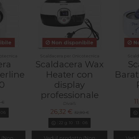
bile
Non disponibile
No
otecnica
Scaldacera per Onicotecnica
Scald
era
Scaldacera Wax
Sc
erline
Heater con
Barat
0
display
professionale
1
0 €
DivaiS
26,32 €
32,90 €
:
05
22
g.
10
:
13
:
05
o (Non
Vedi il prodotto (Non
Vedi 