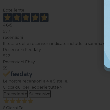
Eccellente
4,8
/5
977
recensioni
Il totale delle recensioni indicate include la somma di:
Recensioni Feedaty
922
Recensioni Ebay
55
Le nostre recensioni a 4 e 5 stelle.
Clicca qui per leggerle tutte >
Precedente
Successivo
6 Giorni Fa