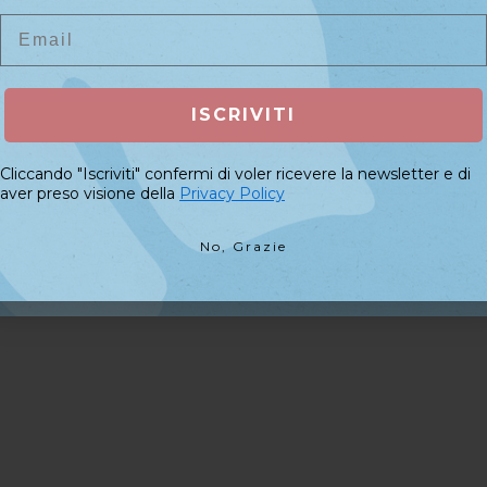
Tracciatura ospite
Email
Email
ISCRIVITI
ISCRIVITI
Cliccando "Iscriviti" confermi di voler ricevere la newsletter e di
Cliccando "Iscriviti" confermi di voler ricevere la newsletter e di
aver preso visione della
Privacy Policy
aver preso visione della
Privacy Policy
No, Grazie
No, Grazie