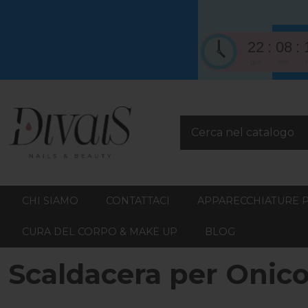
22
08
gio
ore
CHI SIAMO
CONTATTACI
APPARECCHIATURE 
CURA DEL CORPO & MAKE UP
BLOG
Scaldacera per Onic