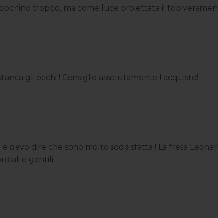
ochino troppo, ma come luce proiettata il top veramente
anca gli occhi ! Consiglio assolutamente l acquisto!
 devo dire che sono molto soddisfatta ! La fresa Leonardo
diali e gentili