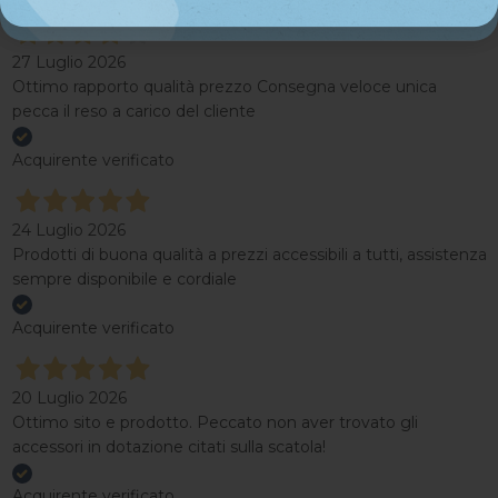
27 Luglio 2026
Ottimo rapporto qualità prezzo Consegna veloce unica
pecca il reso a carico del cliente
Acquirente verificato
24 Luglio 2026
Prodotti di buona qualità a prezzi accessibili a tutti, assistenza
sempre disponibile e cordiale
Acquirente verificato
20 Luglio 2026
Ottimo sito e prodotto. Peccato non aver trovato gli
accessori in dotazione citati sulla scatola!
Acquirente verificato