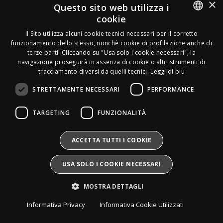
×
Acquirente verificato
Questo sito web utilizza i
cookie
Effettua un reso
ITALIAN
Il Sito utilizza alcuni cookie tecnici necessari per il corretto
Seguici
funzionamento dello stesso, nonchè cookie di profilazione anche di
FRENCH
terze parti. Cliccando su "Usa solo i cookie necessari", la
Newsletter
navigazione proseguirà in assenza di cookie o altri strumenti di
GERMAN
tracciamento diversi da quelli tecnici.
Leggi di più
ENGLISH
STRETTAMENTE NECESSARI
PERFORMANCE
SPANISH
Leds Electronics di Stabile Dario
TARGETING
FUNZIONALITÀ
Via Annamaria Ortese 33 - 80144 Napoli
SWEDISH
P.iva:
09209531210 |
N.Rea:
NA1016058
Mail:
Info@divais.it
Telefono:
08118098352
BULGARIAN
ACCETTA TUTTI I COOKIE
Pec:
ledselectronics@pec.it
CROATIAN
Iscritto al consorzio ECOEM:
USA SOLO I COOKIE NECESSARI
Produttore AEE:
IT25020000016865
CZECH
Pile e Accumulatori:
IT25020P00010268
MOSTRA DETTAGLI
Divais®
è un marchio registrato.
DANISH
Tutti i diritti sono riservati.
Informativa Privacy
Informativa Cookie Utilizzati
DUTCH