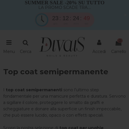
SUMMER SALE -20% SU TUTTO
LA PROMO SCADE TRA....
×
23
12
24
49
gio
ore
min
sec
0
Menu
Cerca
Accedi
Carrello
Top coat semipermanente
I
top coat semipermanenti
sono l’ultimo step
fondamentale per una manicure perfetta e duratura. Servono
a sigillare il colore, proteggere lo smalto da graffi e
scheggiature e donare alla superficie un finish impeccabile,
che può essere lucido, opaco o con effetti speciali.
Scopri la nostra selezione di
top coat per unghie