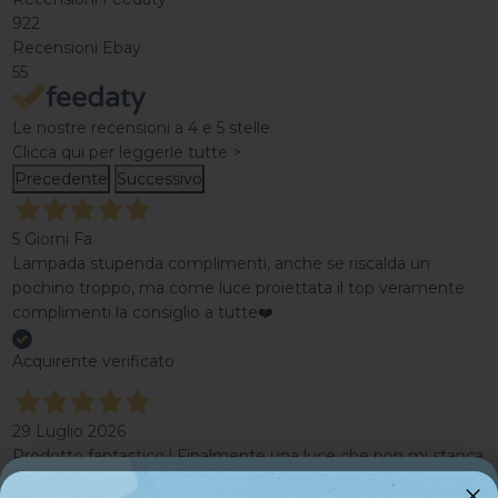
922
Recensioni Ebay
55
Le nostre recensioni a 4 e 5 stelle.
Clicca qui per leggerle tutte >
Precedente
Successivo
5 Giorni Fa
Lampada stupenda complimenti, anche se riscalda un
pochino troppo, ma come luce proiettata il top veramente
complimenti la consiglio a tutte❤️
Acquirente verificato
29 Luglio 2026
Prodotto fantastico ! Finalmente una luce che non mi stanca
gli occhi ! Consiglio assolutamente l acquisto!