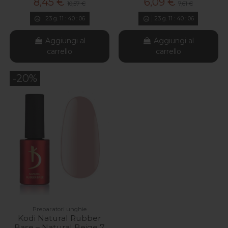
8,45 €
6,09 €
10,57 €
7,61 €
23
g.
11
:
40
:
04
23
g.
11
:
40
:
04
Aggiungi al
Aggiungi al
carrello
carrello
-20%
Preparatori unghie
Kodi Natural Rubber
Base – Natural Beige 7