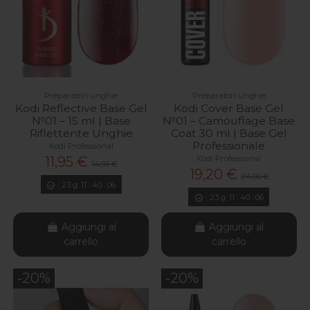
Preparatori unghie
Preparatori unghie
Kodi Reflective Base Gel
Kodi Cover Base Gel
№01 – 15 ml | Base
№01 – Camouflage Base
Riflettente Unghie
Coat 30 ml | Base Gel
Professionale
Kodi Professional
Kodi Professional
11,95 €
14,93 €
19,20 €
24,00 €
23
g.
11
:
40
:
04
23
g.
11
:
40
:
04
Aggiungi al
Aggiungi al
carrello
carrello
-20%
-20%