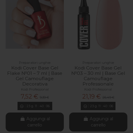
Preparatori unghie
Preparatori unghie
Kodi Cover Base Gel
Kodi Cover Base Gel
Flake №01 – 7 ml | Base
№03 – 30 ml | Base Gel
Gel Camouflage
Camouflage
Decorativa
Professionale
Kodi Professional
Kodi Professional
7,52 €
21,19 €
9,39 €
26,49 €
23
g.
11
:
40
:
04
23
g.
11
:
40
:
04
Aggiungi al
Aggiungi al
carrello
carrello