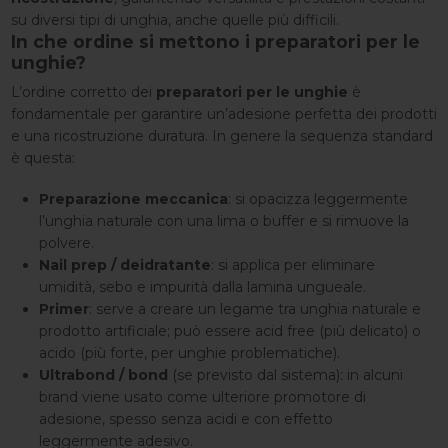
su diversi tipi di unghia, anche quelle più difficili.
In che ordine si mettono i preparatori per le
unghie?
L’ordine corretto dei
preparatori per le unghie
è
fondamentale per garantire un’adesione perfetta dei prodotti
e una ricostruzione duratura. In genere la sequenza standard
è questa:
Preparazione meccanica
: si opacizza leggermente
l’unghia naturale con una lima o buffer e si rimuove la
polvere.
Nail prep / deidratante
: si applica per eliminare
umidità, sebo e impurità dalla lamina ungueale.
Primer
: serve a creare un legame tra unghia naturale e
prodotto artificiale; può essere acid free (più delicato) o
acido (più forte, per unghie problematiche).
Ultrabond / bond
(se previsto dal sistema): in alcuni
brand viene usato come ulteriore promotore di
adesione, spesso senza acidi e con effetto
leggermente adesivo.