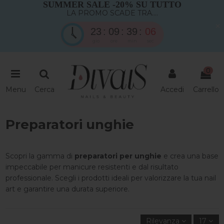
SUMMER SALE -20% SU TUTTO
LA PROMO SCADE TRA....
×
23
09
39
04
gio
ore
min
sec
0
Menu
Cerca
Accedi
Carrello
Preparatori unghie
Scopri la gamma di
preparatori per unghie
e crea una base
impeccabile per manicure resistenti e dal risultato
professionale. Scegli i prodotti ideali per valorizzare la tua nail
art e garantire una durata superiore.
Rilevanza
17