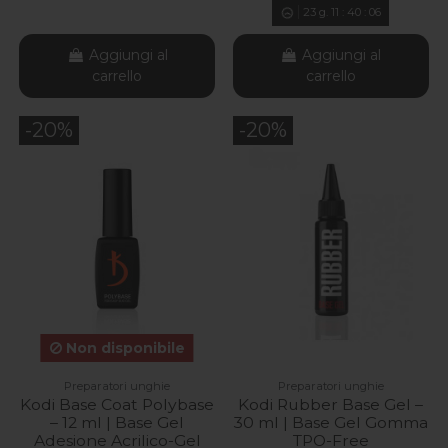
23
g.
11
:
40
:
04
Aggiungi al
Aggiungi al
carrello
carrello
-20%
-20%
Non disponibile
Preparatori unghie
Preparatori unghie
Kodi Base Coat Polybase
Kodi Rubber Base Gel –
– 12 ml | Base Gel
30 ml | Base Gel Gomma
Adesione Acrilico-Gel
TPO-Free