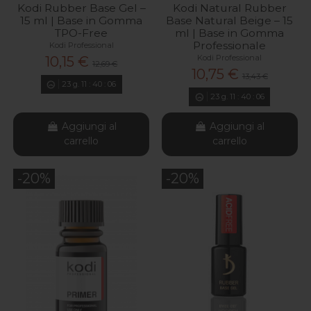
Kodi Rubber Base Gel –
Kodi Natural Rubber
15 ml | Base in Gomma
Base Natural Beige – 15
TPO-Free
ml | Base in Gomma
Professionale
Kodi Professional
Kodi Professional
10,15 €
12,69 €
10,75 €
13,43 €
23
g.
11
:
40
:
04
23
g.
11
:
40
:
04
Aggiungi al
Aggiungi al
carrello
carrello
-20%
-20%