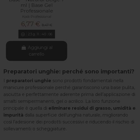
ml | Base Gel
Professionale
Kodi Professional
6,77 €
8,47 €
23
g.
11
:
40
:
04
Aggiungi al
carrello
Preparatori unghie: perché sono importanti?
I
preparatori unghie
sono prodotti fondamentali nella
manicure professionale perché garantiscono una base pulita,
asciutta e perfettamente aderente prima dell’applicazione di
smalti semipermanenti, gel o acrilico. La loro funzione
principale è quella di
eliminare residui di grasso, umidità e
impurità
dalla superficie dell’unghia naturale, migliorando
così l’adesione dei prodotti successivi e riducendo il rischio di
sollevamenti o scheggiature.