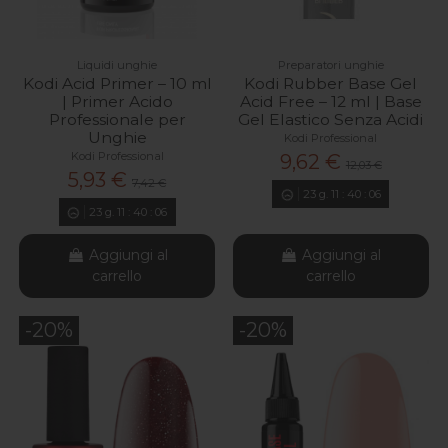
Liquidi unghie
Preparatori unghie
Kodi Acid Primer – 10 ml
Kodi Rubber Base Gel
| Primer Acido
Acid Free – 12 ml | Base
Professionale per
Gel Elastico Senza Acidi
Unghie
Kodi Professional
Kodi Professional
9,62 €
12,03 €
5,93 €
7,42 €
23
g.
11
:
40
:
04
23
g.
11
:
40
:
04
Aggiungi al
Aggiungi al
carrello
carrello
-20%
-20%