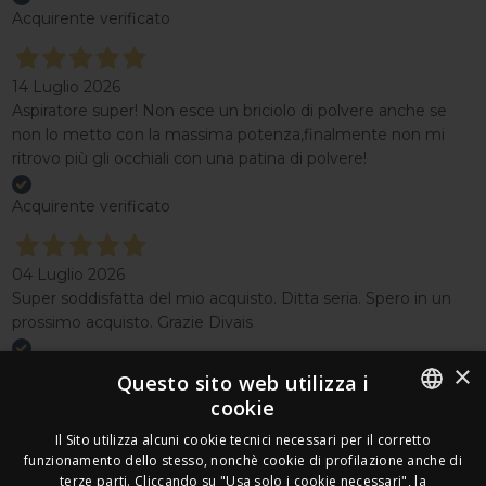
Acquirente verificato
14 Luglio 2026
Aspiratore super! Non esce un briciolo di polvere anche se
non lo metto con la massima potenza,finalmente non mi
ritrovo più gli occhiali con una patina di polvere!
Acquirente verificato
04 Luglio 2026
Super soddisfatta del mio acquisto. Ditta seria. Spero in un
prossimo acquisto. Grazie Divais
×
Acquirente verificato
Questo sito web utilizza i
cookie
Effettua un reso
ITALIAN
Il Sito utilizza alcuni cookie tecnici necessari per il corretto
Seguici
funzionamento dello stesso, nonchè cookie di profilazione anche di
FRENCH
terze parti. Cliccando su "Usa solo i cookie necessari", la