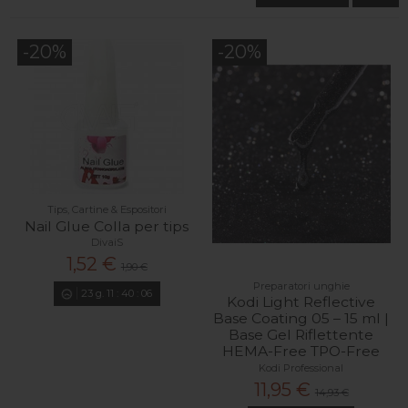
-20%
-20%
Tips, Cartine & Espositori
Nail Glue Colla per tips
DivaiS
1,52 €
1,90 €
Preparatori unghie
23
g.
11
:
40
:
04
Kodi Light Reflective
Base Coating 05 – 15 ml |
Base Gel Riflettente
HEMA-Free TPO-Free
Kodi Professional
11,95 €
14,93 €