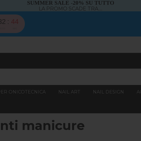
SUMMER SALE -20% SU TUTTO
LA PROMO SCADE TRA....
32
42
min
sec
PER ONICOTECNICA
NAIL ART
NAIL DESIGN
A
enti manicure