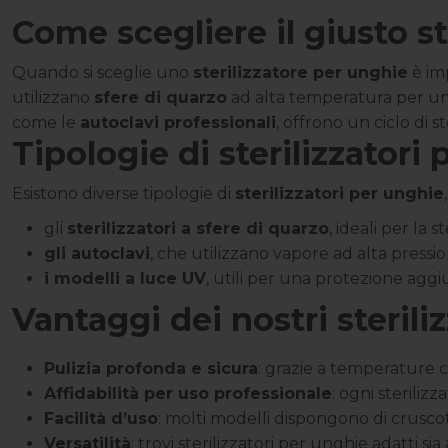
Come scegliere il giusto st
Quando si sceglie uno
sterilizzatore per unghie
è im
utilizzano
sfere di quarzo
ad alta temperatura per una 
come le
autoclavi professionali
, offrono un ciclo di 
Tipologie di sterilizzatori
Esistono diverse tipologie di
sterilizzatori per unghie
gli
sterilizzatori a sfere di quarzo
, ideali per la
gli autoclavi
, che utilizzano vapore ad alta press
i modelli a luce UV
, utili per una protezione aggi
Vantaggi dei nostri steril
Pulizia profonda e sicura
: grazie a temperature co
Affidabilità per uso professionale
: ogni sterili
Facilità d’uso
: molti modelli dispongono di cruscott
Versatilità
: trovi sterilizzatori per unghie adatti si