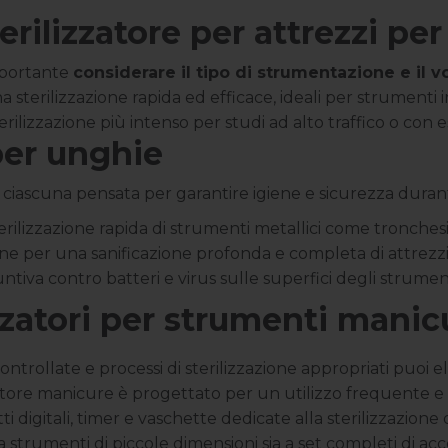
erilizzatore per attrezzi pe
portante
considerare il tipo di strumentazione e il 
sterilizzazione rapida ed efficace, ideali per strumenti in
sterilizzazione più intenso per studi ad alto traffico o con
 per unghie
, ciascuna pensata per garantire igiene e sicurezza durante 
 sterilizzazione rapida di strumenti metallici come tronches
ione per una sanificazione profonda e completa di attrezz
untiva contro batteri e virus sulle superfici degli strumen
izzatori per strumenti manic
ntrollate e processi di sterilizzazione appropriati puoi eli
zzatore manicure è progettato per un utilizzo frequente e 
i digitali, timer e vaschette dedicate alla sterilizzazione
a a strumenti di piccole dimensioni sia a set completi di acc