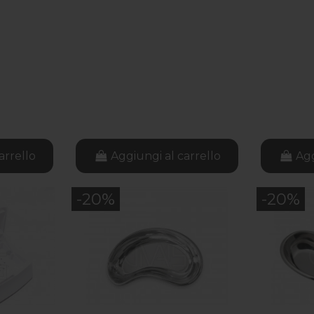
arrello
Aggiungi al carrello
Agg
-20%
-20%