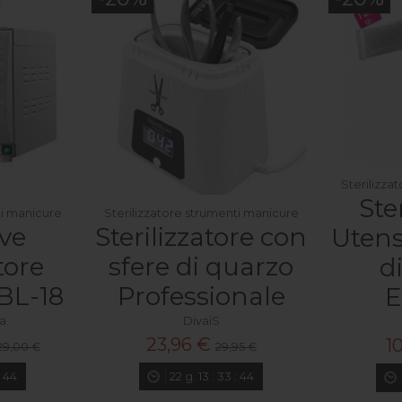
Sterilizza
Ste
ti manicure
Sterilizzatore strumenti manicure
ve
Sterilizzatore con
Utens
tore
sfere di quarzo
d
BL-18
Professionale
E
ia
DivaiS
23,96 €
1
29,00 €
29,95 €
:
42
22
g.
13
:
33
:
42