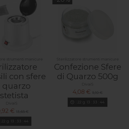
tore strumenti manicure
Sterilizzatore strumenti manicure
rilizzatore
Confezione Sfere
ili con sfere
di Quarzo 500g
i quarzo
DivaiS
4,08 €
5,10 €
stetista
22
g.
13
:
33
:
42
DivaiS
0,92 €
13,65 €
22
g.
13
:
33
:
42