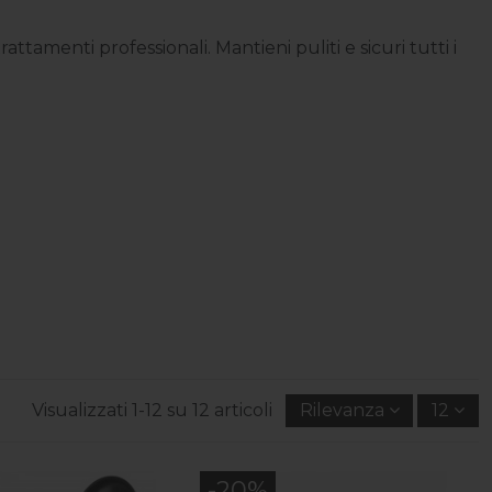
ttamenti professionali. Mantieni puliti e sicuri tutti i
Visualizzati 1-12 su 12 articoli
Rilevanza
12
-20%