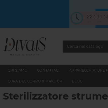
22
11
gio
ore
CHI SIAMO
CONTATTACI
APPARECCHIATURE 
CURA DEL CORPO & MAKE UP
BLOG
Sterilizzatore strum