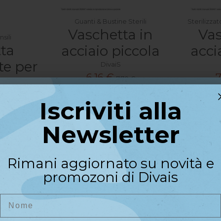
Guanti & Bustine Sterili
Sterilizza
Vaschetta in
Vas
sili
ta
acciaio piccola
acci
te per
DivaiS
6,16 €
7
i
7,70 €
Iscriviti alla
22
g.
13
:
33
:
42
Iscriviti alla
 €
Newsletter
Newsletter
:
42
Riceverai un codice sconto di
Rimani aggiornato su novità e
benvenuto del
10%
sul primo
promozoni di Divais
acquisto
Nome
Nome