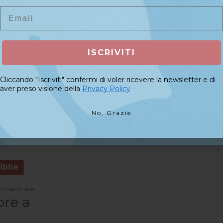
arrello
Aggiungi al carrello
Agg
Email
Email
ISCRIVITI
ISCRIVITI
Cliccando "Iscriviti" confermi di voler ricevere la newsletter e di
Cliccando "Iscriviti" confermi di voler ricevere la newsletter e di
aver preso visione della
Privacy Policy
aver preso visione della
Privacy Policy
No, Grazie
No, Grazie
bile
ti manicure
ore a