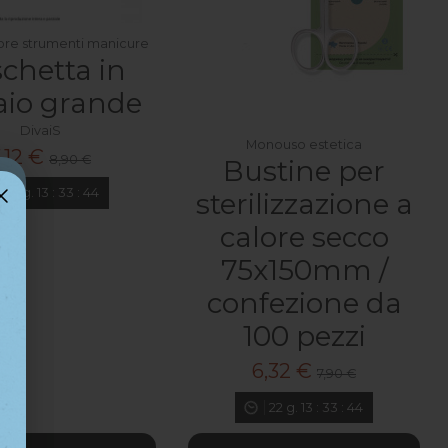
tore strumenti manicure
chetta in
aio grande
DivaiS
Monouso estetica
,12 €
8,90 €
Bustine per
22
g.
13
:
33
:
42
sterilizzazione a
calore secco
75x150mm /
confezione da
100 pezzi
6,32 €
7,90 €
22
g.
13
:
33
:
42