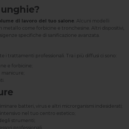
r unghie?
volume di lavoro del tuo salone
. Alcuni modelli
 metallo come forbicine e tronchesine. Altri dispositivi,
 esigenze specifiche di sanificazione avanzata.
i trattamenti professionali. Tra i più diffusi ci sono:
ine e forbicine;
i manicure;
ti.
ure
minare batteri, virus e altri microrganismi indesiderati;
intensivo nel tuo centro estetico;
 degli strumenti;
essori professionali.