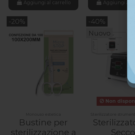
Aggiungi al carrello
Aggiungi al c
-20%
-40%
Nuovo
Non disponi
Monouso estetica
Sterilizzatore strumen
Bustine per
Sterilizzat
sterilizzazione a
Secco