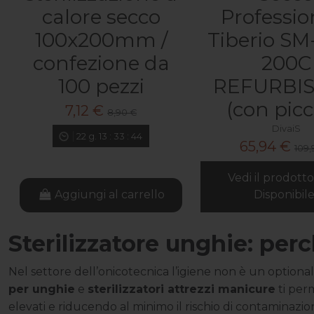
calore secco
Professio
100x200mm /
Tiberio SM
confezione da
200C
100 pezzi
REFURBI
(con piccol
7,12 €
8,90 €
DivaiS
22
g.
13
:
33
:
42
65,94 €
109,
Vedi il prodott
Aggiungi al carrello
Disponibile
Sterilizzatore unghie: per
Nel settore dell’onicotecnica l’igiene non è un optional
per unghie
e
sterilizzatori attrezzi manicure
ti per
elevati e riducendo al minimo il rischio di contaminazioni