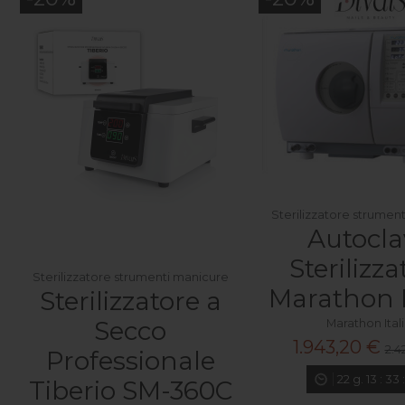
Sterilizzatore strumen
Autocla
Sterilizza
Sterilizzatore strumenti manicure
Marathon 
Sterilizzatore a
Secco
Marathon Ital
1.943,20 €
2.4
Professionale
22
g.
13
:
33
Tiberio SM-360C