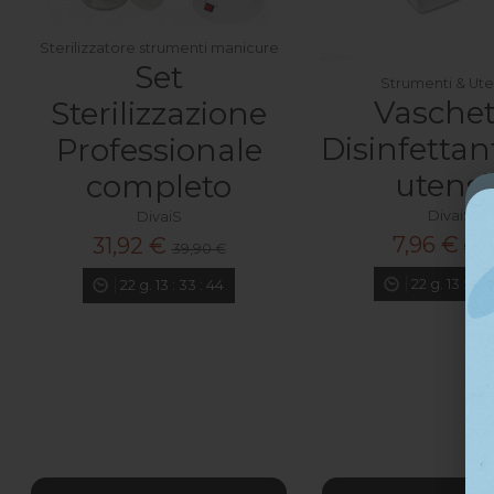
Sterilizzatore strumenti manicure
Set
Strumenti & Uten
Vaschet
Sterilizzazione
Disinfettan
Professionale
utensil
completo
DivaiS
DivaiS
7,96 €
31,92 €
9,95
39,90 €
22
g.
13
:
33
22
g.
13
:
33
:
42