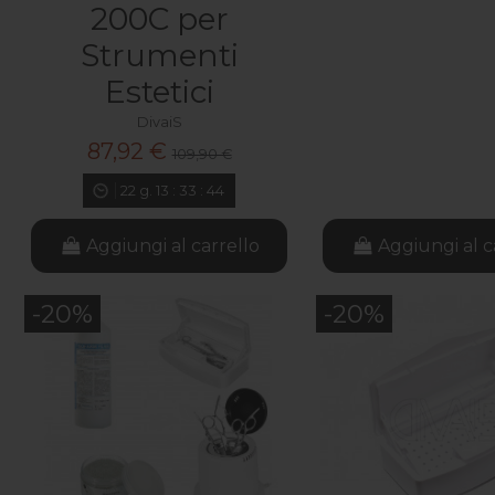
200C per
Strumenti
Estetici
DivaiS
87,92 €
109,90 €
22
g.
13
:
33
:
42
Aggiungi al carrello
Aggiungi al c
-20%
-20%