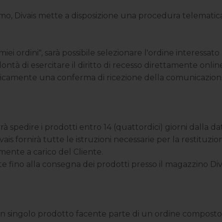
mo, Divais mette a disposizione una procedura telematica 
iei ordini", sarà possibile selezionare l'ordine interessato
tà di esercitare il diritto di recesso direttamente onlin
icamente una conferma di ricezione della comunicazione al
ovrà spedire i prodotti entro 14 (quattordici) giorni dalla
vais fornirà tutte le istruzioni necessarie per la restituzio
mente a carico del Cliente.
te fino alla consegna dei prodotti presso il magazzino Diva
 un singolo prodotto facente parte di un ordine composto d