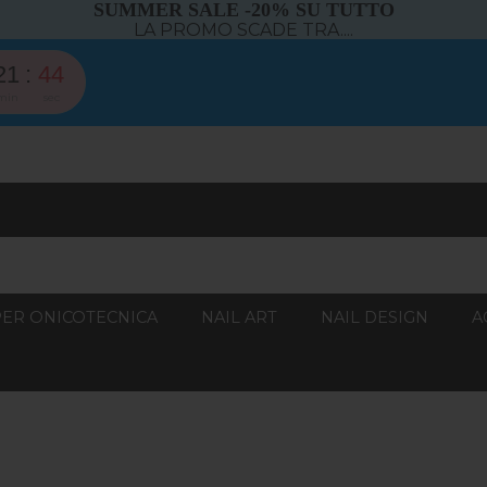
SUMMER SALE -20% SU TUTTO
LA PROMO SCADE TRA....
21
43
min
sec
PER ONICOTECNICA
NAIL ART
NAIL DESIGN
A