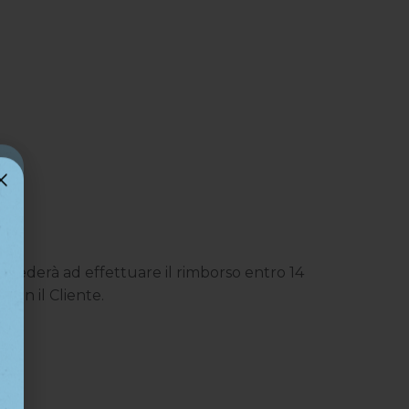
rovvederà ad effettuare il rimborso entro 14
con il Cliente.