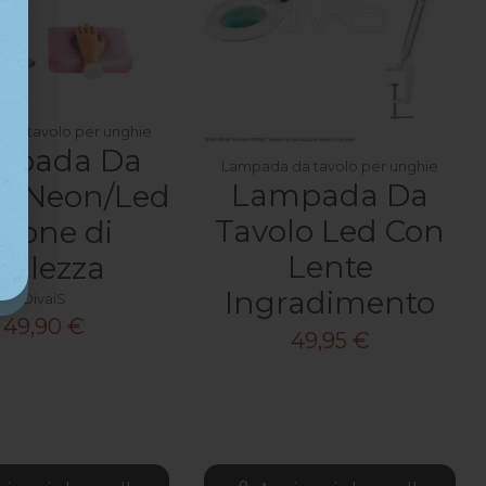
da tavolo per unghie
mpada Da
Lampada da tavolo per unghie
Lampada Da
lo Neon/Led
Tavolo Led Con
alone di
Lente
ellezza
Ingradimento
DivaiS
49,90 €
49,95 €