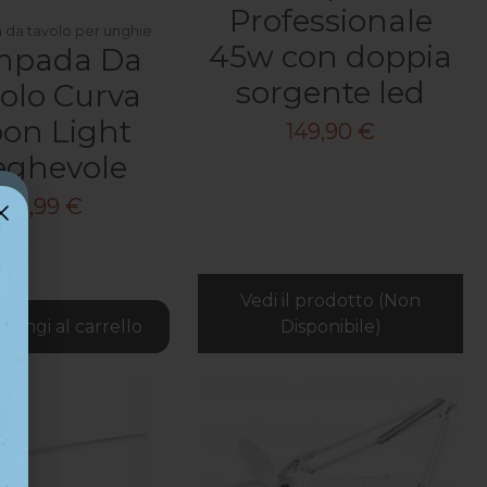
Professionale
da tavolo per unghie
45w con doppia
mpada Da
sorgente led
olo Curva
on Light
149,90 €
eghevole
59,99 €
Vedi il prodotto (Non
iungi al carrello
Disponibile)