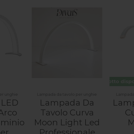
Prodotto dispo
er unghie
Lampada da tavolo per unghie
Lampada 
 LED
Lampada Da
Lam
Arco
Tavolo Curva
C
uminio
Moon Light Led
M
per
Professionale