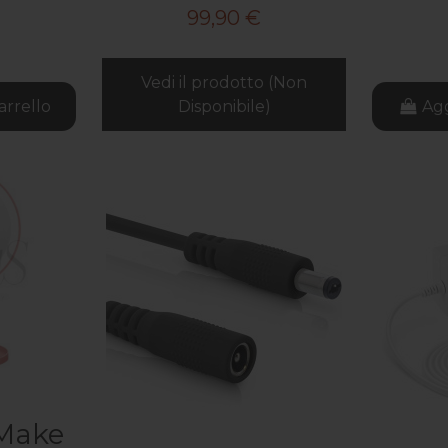
99,90 €
Vedi il prodotto (Non
arrello
Disponibile)
Agg
Make