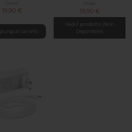
DivaiS
DivaiS
19,90 €
19,90 €
Vedi il prodotto (Non
iungi al carrello
Disponibile)