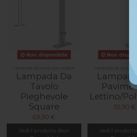
Non disponibile
Non disponi
Lampada da tavolo per unghie
Lampada da tavolo p
Lampada Da
Lampada
Tavolo
Pavime
Pieghevole
Lettino/Po
Square
55,90 €
69,90 €
Vedi il prodotto (Non
Vedi il prodott