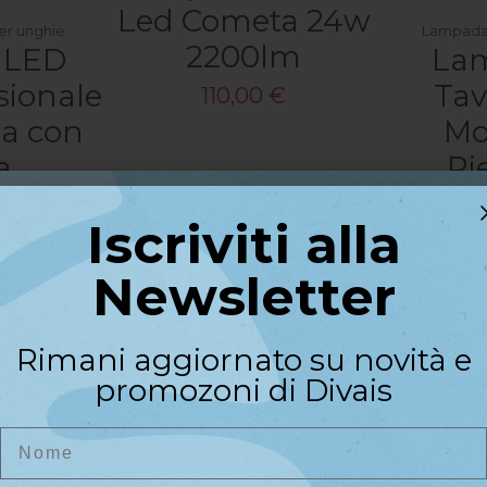
Led Cometa 24w
er unghie
Lampada 
2200lm
 LED
La
sionale
Tav
110,00 €
a con
Mo
a
Pi
ione
Iscriviti alla
Iscriviti alla
ile
Newsletter
€
Newsletter
Vedi il prodotto (Non
arrello
Disponibile)
Agg
Riceverai un codice sconto di
Rimani aggiornato su novità e
benvenuto del
10%
sul primo
promozoni di Divais
acquisto
Nome
Nome