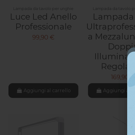
Lampada da tavolo per unghie
Lampada da tavolo p
Luce Led Anello
Lampada
Professionale
Ultraprofes
a Mezzalun
99,90 €
Doppi
Illuminaz
Regolab
169,90 
Aggiungi al carrello
Aggiungi al c