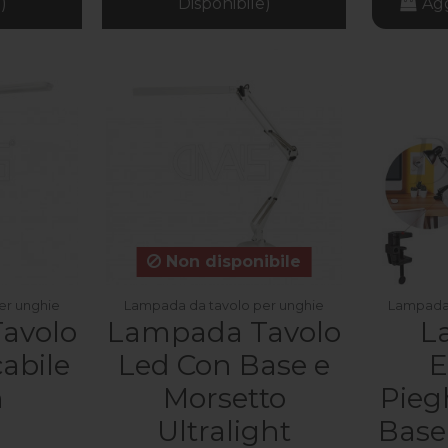
)
Disponibile)
Agg
Non disponibile
er unghie
Lampada da tavolo per unghie
Lampada 
avolo
Lampada Tavolo
L
cabile
Led Con Base e
E
h
Morsetto
Pieg
Ultralight
Base