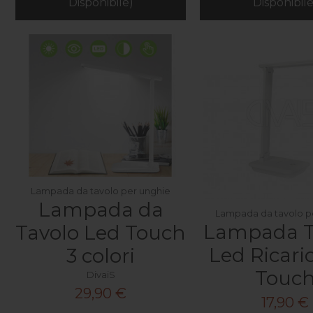
Disponibile)
Disponibile
Lampada da tavolo per unghie
Lampada da
Lampada da tavolo p
Lampada T
Tavolo Led Touch
Led Ricari
3 colori
Touc
DivaiS
29,90 €
17,90 €