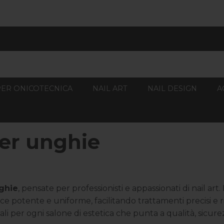
PER ONICOTECNICA
NAIL ART
NAIL DESIGN
A
er unghie
ghie
, pensate per professionisti e appassionati di nail ar
 potente e uniforme, facilitando trattamenti precisi e ris
ali per ogni salone di estetica che punta a qualità, sicur