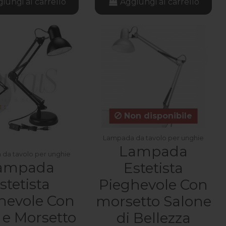
iungi al carrello
Aggiungi al carrello
Non disponibile
Lampada da tavolo per unghie
Lampada
da tavolo per unghie
ampada
Estetista
stetista
Pieghevole Con
hevole Con
morsetto Salone
 e Morsetto
di Bellezza