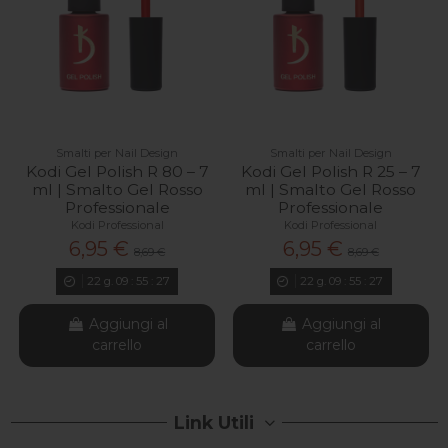
Smalti per Nail Design
Smalti per Nail Design
Kodi Gel Polish R 80 – 7
Kodi Gel Polish R 25 – 7
ml | Smalto Gel Rosso
ml | Smalto Gel Rosso
Professionale
Professionale
Kodi Professional
Kodi Professional
6,95 €
6,95 €
8,69 €
8,69 €
22
g.
09
:
55
:
26
22
g.
09
:
55
:
26
Aggiungi al
Aggiungi al
carrello
carrello
Link Utili