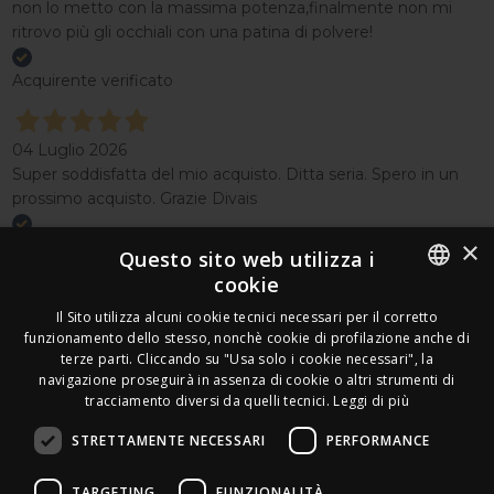
non lo metto con la massima potenza,finalmente non mi
ritrovo più gli occhiali con una patina di polvere!
Acquirente verificato
04 Luglio 2026
Super soddisfatta del mio acquisto. Ditta seria. Spero in un
prossimo acquisto. Grazie Divais
×
Acquirente verificato
Questo sito web utilizza i
cookie
Effettua un reso
ITALIAN
Il Sito utilizza alcuni cookie tecnici necessari per il corretto
Seguici
funzionamento dello stesso, nonchè cookie di profilazione anche di
FRENCH
terze parti. Cliccando su "Usa solo i cookie necessari", la
Newsletter
navigazione proseguirà in assenza di cookie o altri strumenti di
GERMAN
tracciamento diversi da quelli tecnici.
Leggi di più
ENGLISH
STRETTAMENTE NECESSARI
PERFORMANCE
SPANISH
Leds Electronics di Stabile Dario
TARGETING
FUNZIONALITÀ