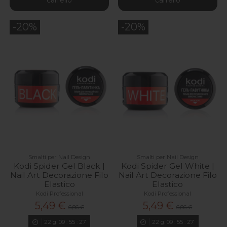
-20%
-20%
Smalti per Nail Design
Smalti per Nail Design
Kodi Spider Gel Black |
Kodi Spider Gel White |
Nail Art Decorazione Filo
Nail Art Decorazione Filo
Elastico
Elastico
Kodi Professional
Kodi Professional
5,49 €
5,49 €
6,86 €
6,86 €
22
g.
09
:
55
:
26
22
g.
09
:
55
:
26