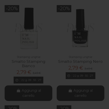
-20%
-20%
Stamping unghie
Stamping unghie
Smalto Stamping
Smalto Stamping Nero
Bianco
2,79 €
3,49 €
2,79 €
3,49 €
22
g.
09
:
55
:
26
22
g.
09
:
55
:
26
Aggiungi al
Aggiungi al
carrello
carrello
-20%
-20%