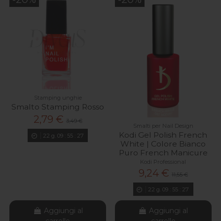
Stamping unghie
Smalto Stamping Rosso
2,79 €
3,49 €
Smalti per Nail Design
Kodi Gel Polish French
22
g.
09
:
55
:
26
White | Colore Bianco
Puro French Manicure
Kodi Professional
9,24 €
11,55 €
22
g.
09
:
55
:
26
Aggiungi al
Aggiungi al
carrello
carrello