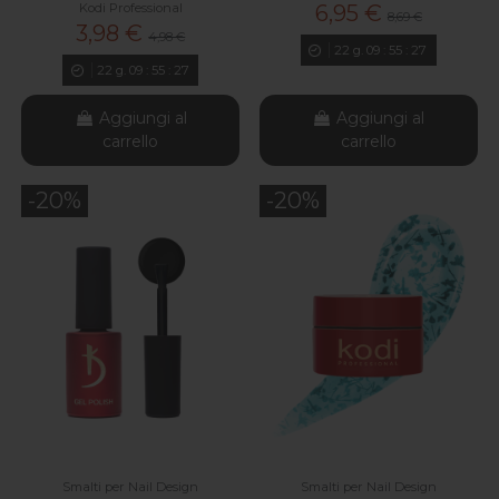
Kodi Professional
6,95 €
8,69 €
3,98 €
4,98 €
22
g.
09
:
55
:
26
22
g.
09
:
55
:
26
Aggiungi al
Aggiungi al
carrello
carrello
-20%
-20%
Smalti per Nail Design
Smalti per Nail Design