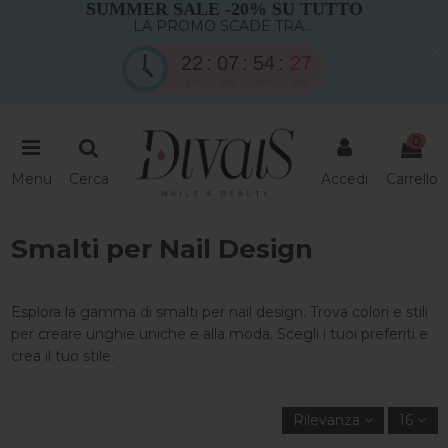
SUMMER SALE -20% SU TUTTO
LA PROMO SCADE TRA....
×
22
07
54
26
gio
ore
min
sec
0
Menu
Cerca
Accedi
Carrello
Smalti per Nail Design
Esplora la gamma di smalti per nail design. Trova colori e stili
per creare unghie uniche e alla moda. Scegli i tuoi preferiti e
crea il tuo stile.
Rilevanza
16