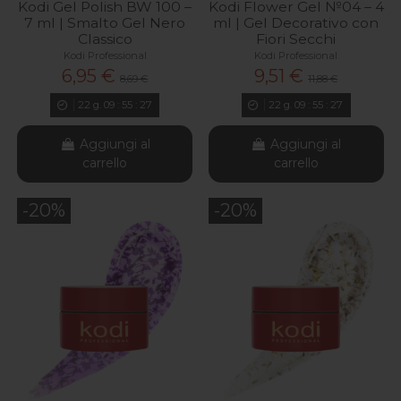
Kodi Gel Polish BW 100 –
Kodi Flower Gel №04 – 4
7 ml | Smalto Gel Nero
ml | Gel Decorativo con
Classico
Fiori Secchi
Kodi Professional
Kodi Professional
6,95 €
9,51 €
8,69 €
11,88 €
22
g.
09
:
55
:
26
22
g.
09
:
55
:
26
Aggiungi al
Aggiungi al
carrello
carrello
-20%
-20%