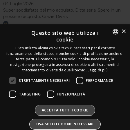
04 Luglio 2026
Super soddisfatta del mio acquisto. Ditta seria. Spero in un
prossimo acquisto. Grazie Divais
×
Acquirente verificato
Questo sito web utilizza i
cookie
Effettua un reso
ITALIAN
Il Sito utilizza alcuni cookie tecnici necessari per il corretto
Seguici
funzionamento dello stesso, nonchè cookie di profilazione anche di
FRENCH
terze parti. Cliccando su "Usa solo i cookie necessari", la
Newsletter
navigazione proseguirà in assenza di cookie o altri strumenti di
GERMAN
tracciamento diversi da quelli tecnici.
Leggi di più
ENGLISH
STRETTAMENTE NECESSARI
PERFORMANCE
SPANISH
Leds Electronics di Stabile Dario
TARGETING
FUNZIONALITÀ
Via Annamaria Ortese 33 - 80144 Napoli
SWEDISH
P.iva:
09209531210 |
N.Rea:
NA1016058
Mail:
Info@divais.it
Telefono:
08118098352
BULGARIAN
ACCETTA TUTTI I COOKIE
Pec:
ledselectronics@pec.it
CROATIAN
Iscritto al consorzio ECOEM:
USA SOLO I COOKIE NECESSARI
Produttore AEE:
IT25020000016865