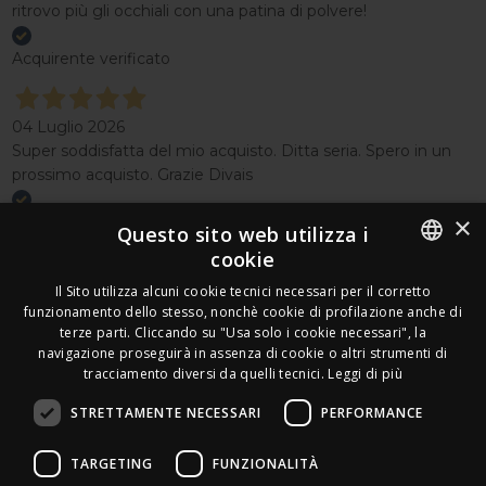
ritrovo più gli occhiali con una patina di polvere!
Acquirente verificato
04 Luglio 2026
Super soddisfatta del mio acquisto. Ditta seria. Spero in un
prossimo acquisto. Grazie Divais
×
Acquirente verificato
Questo sito web utilizza i
cookie
Effettua un reso
ITALIAN
Il Sito utilizza alcuni cookie tecnici necessari per il corretto
Seguici
funzionamento dello stesso, nonchè cookie di profilazione anche di
FRENCH
terze parti. Cliccando su "Usa solo i cookie necessari", la
Newsletter
navigazione proseguirà in assenza di cookie o altri strumenti di
GERMAN
tracciamento diversi da quelli tecnici.
Leggi di più
ENGLISH
STRETTAMENTE NECESSARI
PERFORMANCE
SPANISH
Leds Electronics di Stabile Dario
TARGETING
FUNZIONALITÀ
Via Annamaria Ortese 33 - 80144 Napoli
SWEDISH