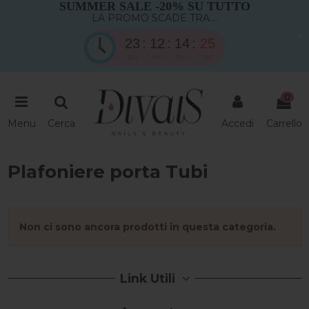
SUMMER SALE -20% SU TUTTO
LA PROMO SCADE TRA....
×
23
12
14
24
gio
ore
min
sec
0
Menu
Cerca
Accedi
Carrello
Plafoniere porta Tubi
Non ci sono ancora prodotti in questa categoria.
Link Utili