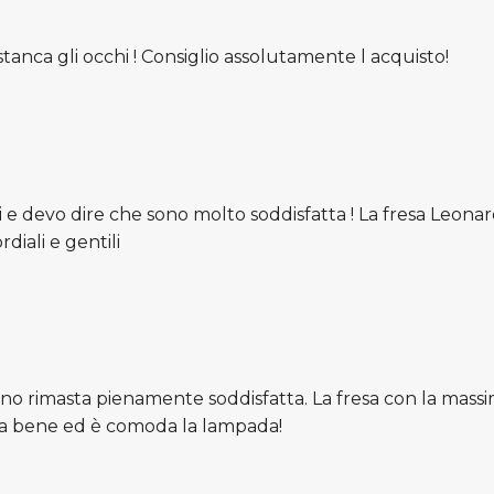
Iscriviti alla
Iscriviti alla
Newsletter
Newsletter
anca gli occhi ! Consiglio assolutamente l acquisto!
Riceverai un codice sconto di
Rimani aggiornato su novità e
benvenuto del
10%
sul primo
promozoni di Divais
acquisto
Nome
 devo dire che sono molto soddisfatta ! La fresa Leonardo
Nome
diali e gentili
Email
Email
ISCRIVITI
ISCRIVITI
o rimasta pienamente soddisfatta. La fresa con la massima
ona bene ed è comoda la lampada!
Cliccando "Iscriviti" confermi di voler ricevere la newsletter e di
Cliccando "Iscriviti" confermi di voler ricevere la newsletter e di
aver preso visione della
Privacy Policy
aver preso visione della
Privacy Policy