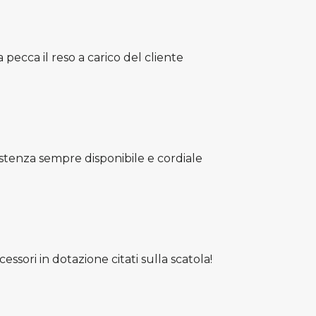
No, Grazie
No, Grazie
ecca il reso a carico del cliente
ssistenza sempre disponibile e cordiale
ssori in dotazione citati sulla scatola!