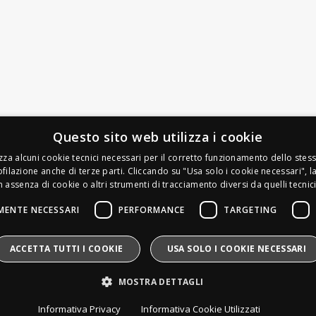
Questo sito web utilizza i cookie
ilizza alcuni cookie tecnici necessari per il corretto funzionamento dello ste
Leds Electronics di Stabile Dario
filazione anche di terze parti. Cliccando su "Usa solo i cookie necessari", 
Via Annamaria Ortese 33 - 80144 Napoli
 assenza di cookie o altri strumenti di tracciamento diversi da quelli tecnici
P.iva:
09209531210 |
N.Rea:
NA1016058
MENTE NECESSARI
PERFORMANCE
TARGETING
Mail:
Info@divais.it
Telefono:
08118098352
Pec:
ledselectronics@pec.it
ACCETTA TUTTI I COOKIE
USA SOLO I COOKIE NECESSARI
Iscritto al consorzio ECOEM:
Produttore AEE:
IT25020000016865
MOSTRA DETTAGLI
Pile e Accumulatori:
IT25020P00010268
Divais®
è un marchio registrato.
Informativa Privacy
Informativa Cookie Utilizzati