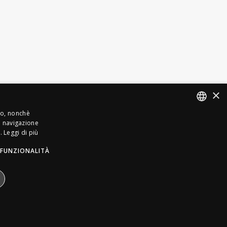
×
sso, nonchè
la navigazione
ITALIAN
.
Leggi di più
FRENCH
FUNZIONALITÀ
GERMAN
ENGLISH
SPANISH
SWEDISH