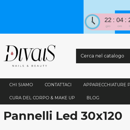
22
04
gio
ore
CHI SIAMO
CONTATTACI
APPARECCHIATURE 
CURA DEL CORPO & MAKE UP
BLOG
Pannelli Led 30x120