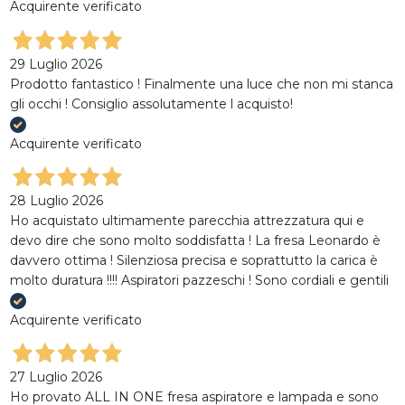
Acquirente verificato
Iscriviti alla
Iscriviti alla
29 Luglio 2026
Newsletter
Newsletter
Prodotto fantastico ! Finalmente una luce che non mi stanca
gli occhi ! Consiglio assolutamente l acquisto!
Riceverai un codice sconto di
Rimani aggiornato su novità e
Acquirente verificato
benvenuto del
10%
sul primo
promozoni di Divais
acquisto
28 Luglio 2026
Nome
Nome
Ho acquistato ultimamente parecchia attrezzatura qui e
devo dire che sono molto soddisfatta ! La fresa Leonardo è
Email
davvero ottima ! Silenziosa precisa e soprattutto la carica è
Email
molto duratura !!!! Aspiratori pazzeschi ! Sono cordiali e gentili
Acquirente verificato
ISCRIVITI
ISCRIVITI
Cliccando "Iscriviti" confermi di voler ricevere la newsletter e di
27 Luglio 2026
Cliccando "Iscriviti" confermi di voler ricevere la newsletter e di
aver preso visione della
Privacy Policy
Ho provato ALL IN ONE fresa aspiratore e lampada e sono
aver preso visione della
Privacy Policy