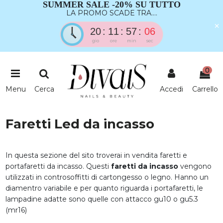
SUMMER SALE -20% SU TUTTO
LA PROMO SCADE TRA....
×
20
11
57
06
gio
ore
min
sec
0
Menu
Cerca
Accedi
Carrello
Faretti Led da incasso
In questa sezione del sito troverai in vendita faretti e
portafaretti da incasso. Questi
faretti da incasso
vengono
utilizzati in controsoffitti di cartongesso o legno. Hanno un
diamentro variabile e per quanto riguarda i portafaretti, le
lampadine adatte sono quelle con attacco gu10 o gu5.3
(mr16)