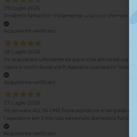
29 Luglio 2026
Prodotto fantastico ! Finalmente una luce che non mi st
Acquirente verificato
28 Luglio 2026
Ho acquistato ultimamente parecchia attrezzatura qui e
carica è molto duratura !!!! Aspiratori pazzeschi ! Sono cor
Acquirente verificato
27 Luglio 2026
Ho provato ALL IN ONE fresa aspiratore e lampada e son
l’aspiratore per il mio uso personale domestico funzi
Acquirente verificato