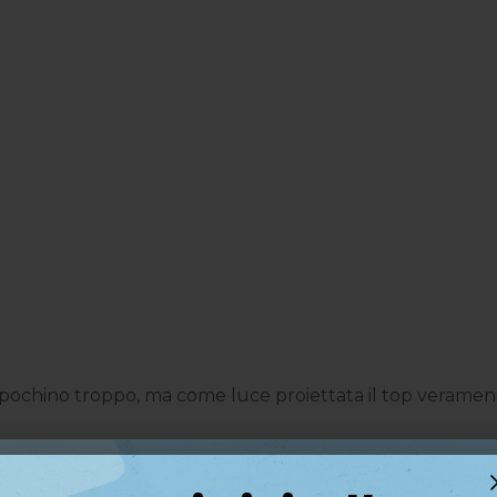
ochino troppo, ma come luce proiettata il top veramente