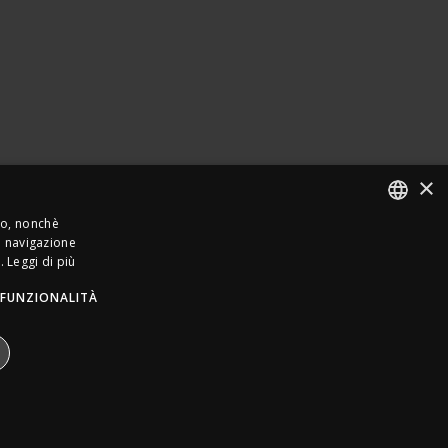
×
sso, nonchè
la navigazione
ITALIAN
.
Leggi di più
FRENCH
FUNZIONALITÀ
GERMAN
ENGLISH
SPANISH
SWEDISH