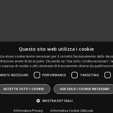
Questo sito web utilizza i cookie
ilizza alcuni cookie tecnici necessari per il corretto funzionamento dello ste
Leds Electronics di Stabile Dario
filazione anche di terze parti. Cliccando su "Usa solo i cookie necessari", 
Via Annamaria Ortese 33 - 80144 Napoli
 assenza di cookie o altri strumenti di tracciamento diversi da quelli tecnici
P.iva:
09209531210 |
N.Rea:
NA1016058
MENTE NECESSARI
PERFORMANCE
TARGETING
Mail:
Info@divais.it
Telefono:
08118098352
Pec:
ledselectronics@pec.it
ACCETTA TUTTI I COOKIE
USA SOLO I COOKIE NECESSARI
Iscritto al consorzio ECOEM:
Produttore AEE:
IT25020000016865
MOSTRA DETTAGLI
Pile e Accumulatori:
IT25020P00010268
Divais®
è un marchio registrato.
Informativa Privacy
Informativa Cookie Utilizzati