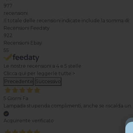
977
recensioni
Il totale delle recensioni indicate include la somma di:
Recensioni Feedaty
922
Recensioni Ebay
55
Le nostre recensioni a 4 e 5 stelle.
Clicca qui per leggerle tutte >
Precedente
Successivo
5 Giorni Fa
Lampada stupenda complimenti, anche se riscalda un p
Acquirente verificato