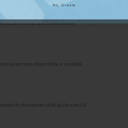
No, Grazie
No, Grazie
ecca il reso a carico del cliente
ssistenza sempre disponibile e cordiale
ssori in dotazione citati sulla scatola!