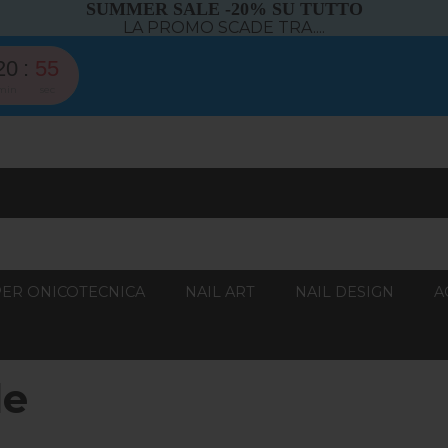
SUMMER SALE -20% SU TUTTO
LA PROMO SCADE TRA....
20
55
min
sec
PER ONICOTECNICA
NAIL ART
NAIL DESIGN
A
le