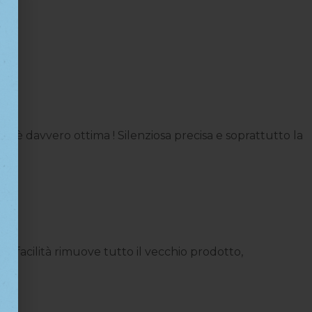
 è davvero ottima ! Silenziosa precisa e soprattutto la
 facilità rimuove tutto il vecchio prodotto,