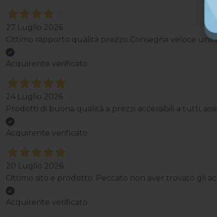
27 Luglio 2026
Ottimo rapporto qualità prezzo Consegna veloce unica p
Acquirente verificato
24 Luglio 2026
Prodotti di buona qualità a prezzi accessibili a tutti, a
Acquirente verificato
20 Luglio 2026
Ottimo sito e prodotto. Peccato non aver trovato gli acce
Acquirente verificato