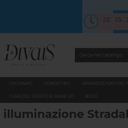
22
15
gio
ore
CHI SIAMO
CONTATTACI
APPARECCHIATURE 
CURA DEL CORPO & MAKE UP
BLOG
illuminazione Strada