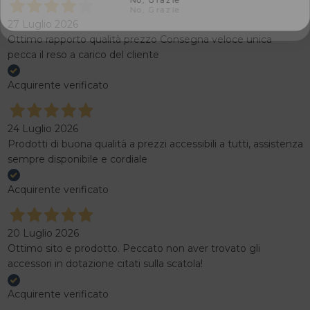
27 Luglio 2026
Ottimo rapporto qualità prezzo Consegna veloce unica
pecca il reso a carico del cliente
Acquirente verificato
24 Luglio 2026
Prodotti di buona qualità a prezzi accessibili a tutti, assistenza
sempre disponibile e cordiale
Acquirente verificato
20 Luglio 2026
Ottimo sito e prodotto. Peccato non aver trovato gli
accessori in dotazione citati sulla scatola!
Acquirente verificato