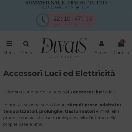
SUMMER SALE -20% SU TUTTO
LA PROMO SCADE TRA....
×
22
10
47
33
gio
ore
min
sec
0
Menu
Cerca
Accedi
Carrello
Accessori Luci ed Elettricità
L’illuminazione perfetta necessita
accessori luci
adatti.
In questa sezione sono disponibili
multiprese
,
adattatori
,
temporizzatori
,
prolunghe
,
trasformatori
e molti altri
prodotti ancora, strumenti indispensabili all’interno delle
proprie case e uffici.