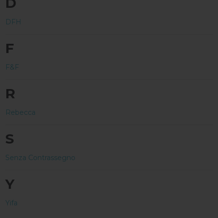
D
DFH
F
F&F
R
Rebecca
S
Senza Contrassegno
Y
Yifa