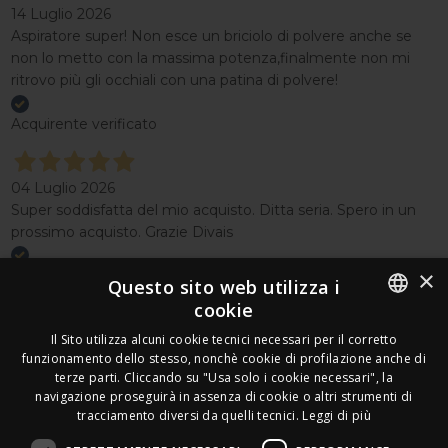
14 Luglio 2026
Aspiratore super! Non esce un briciolo di polvere anche se
non lo metto con la massima potenza,finalmente non mi
ritrovo più gli occhiali con una patina di polvere!
Acquirente verificato
04 Luglio 2026
Super soddisfatta del mio acquisto. Ditta seria. Spero in un
prossimo acquisto. Grazie Divais
×
Acquirente verificato
Questo sito web utilizza i
cookie
Effettua un reso
ITALIAN
Il Sito utilizza alcuni cookie tecnici necessari per il corretto
Seguici
funzionamento dello stesso, nonchè cookie di profilazione anche di
FRENCH
terze parti. Cliccando su "Usa solo i cookie necessari", la
Newsletter
navigazione proseguirà in assenza di cookie o altri strumenti di
GERMAN
tracciamento diversi da quelli tecnici.
Leggi di più
ENGLISH