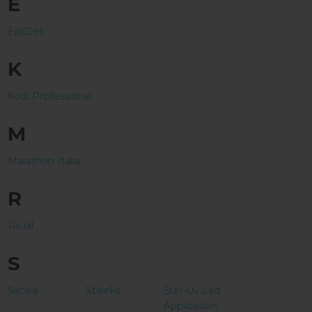
E
EpilDeli
K
Kodi Professional
M
Marathon Italia
R
Ro.ial
S
Silcare
Staleks
Sun-Uv Led
Application