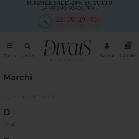
SUMMER SALE -20% SU TUTTO
LA PROMO SCADE TRA....
×
22
05
19
50
gio
ore
min
sec
0
Menu
Cerca
Accedi
Carrello
Marchi
D
/
E
/
K
/
M
/
R
/
S
/
U
D
DivaiS