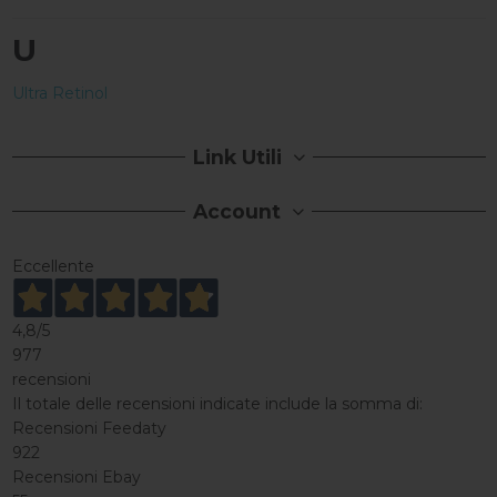
U
Ultra Retinol
Link Utili
Account
Eccellente
4,8
/5
977
recensioni
Il totale delle recensioni indicate include la somma di:
Recensioni Feedaty
922
Recensioni Ebay