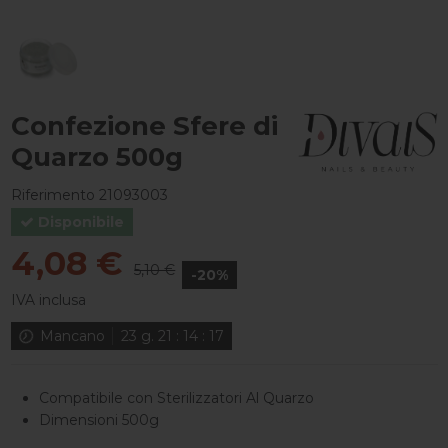
Confezione Sfere di
Quarzo 500g
Riferimento
21093003
Disponibile
4,08 €
5,10 €
-20%
IVA inclusa
Mancano
23
g.
21
:
14
:
16
Compatibile con Sterilizzatori Al Quarzo
Dimensioni 500g