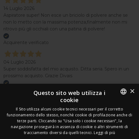
14 Luglio 2026
Aspiratore super! Non esce un briciolo di polvere anche se
non lo metto con la massima potenza,finalmente non mi
ritrovo più gli occhiali con una patina di polvere!
Acquirente verificato
04 Luglio 2026
Super soddisfatta del mio acquisto. Ditta seria. Spero in un
prossimo acquisto. Grazie Divais
×
Acquirente verificato
Questo sito web utilizza i
cookie
Effettua un reso
ITALIAN
Il Sito utilizza alcuni cookie tecnici necessari per il corretto
Seguici
funzionamento dello stesso, nonchè cookie di profilazione anche di
FRENCH
terze parti. Cliccando su "Usa solo i cookie necessari", la
Newsletter
navigazione proseguirà in assenza di cookie o altri strumenti di
GERMAN
tracciamento diversi da quelli tecnici.
Leggi di più