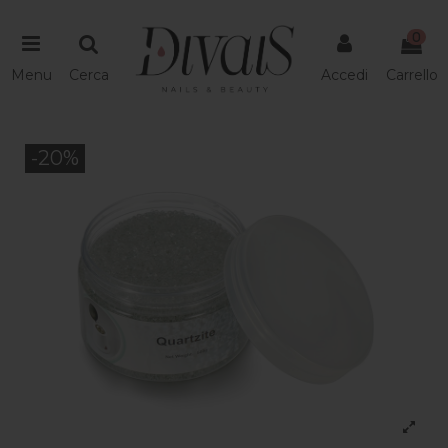
0
Menu
Cerca
Accedi
Carrello
-20%