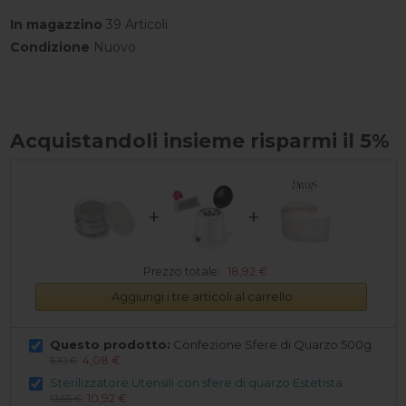
In magazzino
39 Articoli
Condizione
Nuovo
Acquistandoli insieme risparmi il 5%
+
+
Prezzo totale:
18,92 €
Aggiungi i tre articoli al carrello
Questo prodotto:
Confezione Sfere di Quarzo 500g
4,08 €
5,10 €
Sterilizzatore Utensili con sfere di quarzo Estetista
10,92 €
13,65 €