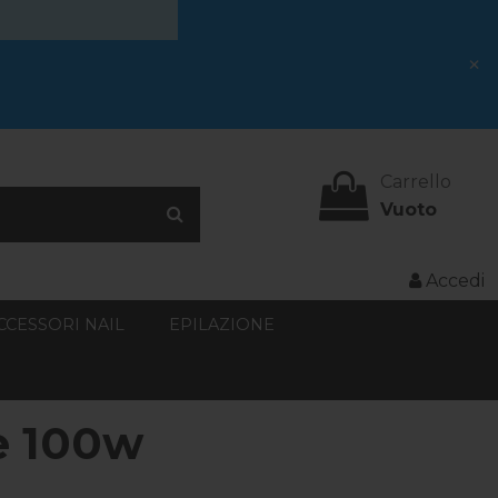
×
Carrello
Vuoto
Accedi
CCESSORI NAIL
EPILAZIONE
ne 100w