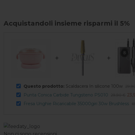
Acquistandoli insieme risparmi il 5%
+
+
Questo prodotto:
Scaldacera In silicone 100w
29,9
Punta Conica Carbide Tungsteno PS010
23,
29,90 €
Fresa Unghie Ricaricabile 35000giri 30w Brushless
6
Non ci sono recensioni