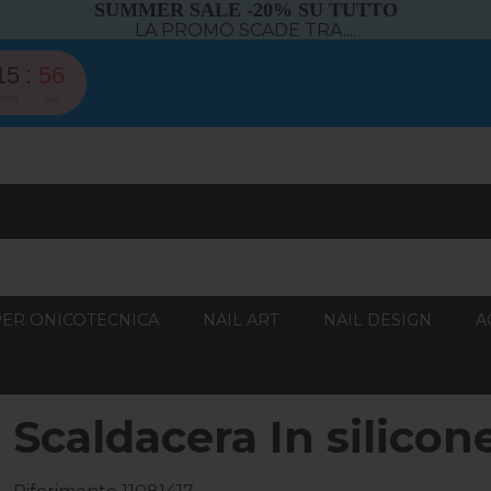
SUMMER SALE -20% SU TUTTO
LA PROMO SCADE TRA....
15
55
min
sec
PER ONICOTECNICA
NAIL ART
NAIL DESIGN
A
Scaldacera In silico