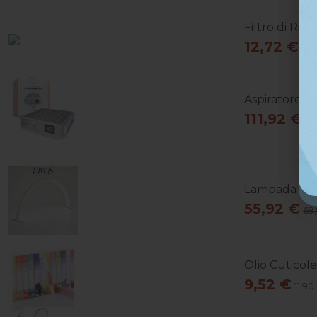
Filtro di Ric
12,72 €
15,
Aspiratore Po
111,92 €
13
Lampada Da T
55,92 €
69
Olio Cuticol
9,52 €
11,90