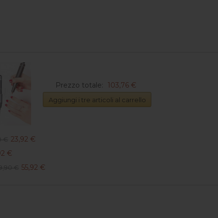
Prezzo totale:
103,76 €
Aggiungi i tre articoli al carrello
23,92 €
0 €
92 €
55,92 €
9,90 €