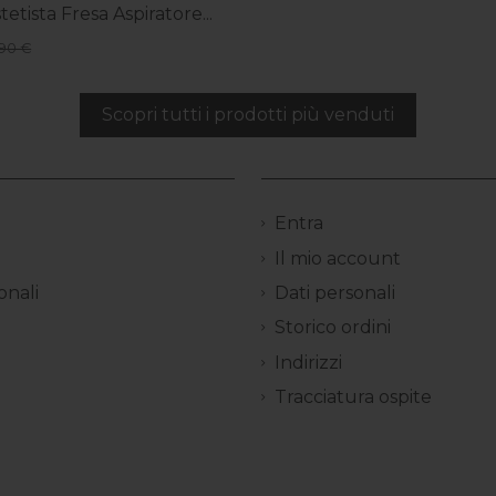
tetista Fresa Aspiratore...
90 €
Scopri tutti i prodotti più venduti
Entra
Il mio account
onali
Dati personali
Storico ordini
Indirizzi
Tracciatura ospite