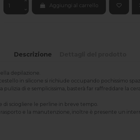
Aggiungi al carrello
Descrizione
Dettagli del prodotto
ella depilazione.
stello in silicone si richiude occupando pochissimo spazio
la pulizia di e semplicissima, basterà far raffreddare la cera
 di sciogliere le perline in breve tempo.
il trasporto e la manutenzione, inoltre è presente un inte