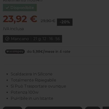
Riferimento
11081417
Disponibile
23,92 €
29,90 €
-20%
IVA inclusa
Mancano
21
g.
12
:
16
:
55
Scaldacera In Silicone
Totalmente Ripiegabile
Si Può Trasportare ovunque
Potenza 100w
Pui<lbile in un Istante