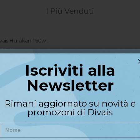
I Più Venduti
vais Hurakan I 60w...
49,90 €
Iscriviti alla
Iscriviti alla
Newsletter
Newsletter
spiratore Hurakan I,...
9 €
Riceverai un codice sconto di
Rimani aggiornato su novità e
benvenuto del
10%
sul primo
promozoni di Divais
acquisto
er Aspiratore Hurakan
Nome
Nome
 €