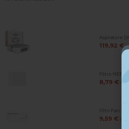
Aspiratore Di
119,92 €
1
Filtro HEPA A
8,79 €
10,9
Filtri Pan P
9,59 €
11,99