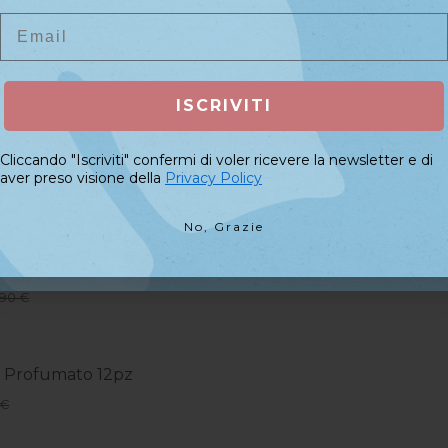
Email
Email
ambio HEPA per...
90 €
ISCRIVITI
ISCRIVITI
lveri Unghie Hurakan Fly...
Cliccando "Iscriviti" confermi di voler ricevere la newsletter e di
9,90 €
Cliccando "Iscriviti" confermi di voler ricevere la newsletter e di
aver preso visione della
Privacy Policy
aver preso visione della
Privacy Policy
No, Grazie
No, Grazie
avolo Curva Moon Light...
,90 €
e Profumato 12pz
 €