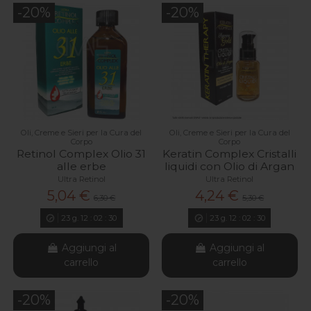
-20%
-20%
Oli, Creme e Sieri per la Cura del
Oli, Creme e Sieri per la Cura del
Corpo
Corpo
Retinol Complex Olio 31
Keratin Complex Cristalli
alle erbe
liquidi con Olio di Argan
Ultra Retinol
Ultra Retinol
5,04 €
4,24 €
6,30 €
5,30 €
23
g.
12
:
02
:
29
23
g.
12
:
02
:
29
Aggiungi al
Aggiungi al
carrello
carrello
-20%
-20%