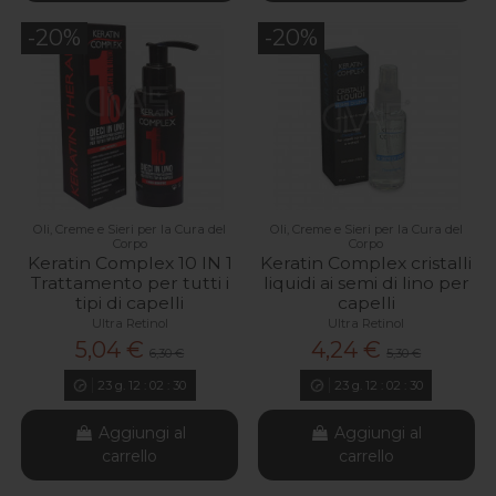
-20%
-20%
Oli, Creme e Sieri per la Cura del
Oli, Creme e Sieri per la Cura del
Corpo
Corpo
Keratin Complex 10 IN 1
Keratin Complex cristalli
Trattamento per tutti i
liquidi ai semi di lino per
tipi di capelli
capelli
Ultra Retinol
Ultra Retinol
5,04 €
4,24 €
6,30 €
5,30 €
23
g.
12
:
02
:
29
23
g.
12
:
02
:
29
Aggiungi al
Aggiungi al
carrello
carrello