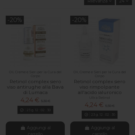
Rilevanza
24
-20%
-20%
Oli, Creme e Sieri per la Cura del
Oli, Creme e Sieri per la Cura del
Corpo
Corpo
Retinol complex siero
Retinol complex siero
viso antirughe alla Bava
viso rimpolpante
di Lumaca
all'acido ialuronico
Ultra Retinol
4,24 €
5,30 €
4,24 €
5,30 €
23
g.
12
:
02
:
29
23
g.
12
:
02
:
29
Aggiungi al
Aggiungi al
carrello
carrello