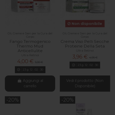
Non disponibile
Oli, Creme e Sieri per la Cura del
Oli, Creme e Sieri per la Cura del
Corpo
Corpo
Fango Termogenico
Crema Viso Pelli Secche
Thermo Mud
Proteine Della Seta
Anticellulite
Ultra Retinol
Ultra Retinol
3,96 €
4,95 €
4,00 €
5,00 €
23
g.
12
:
02
:
29
23
g.
12
:
02
:
29
Aggiungi al
Vedi il prodotto (Non
carrello
Disponibile)
-20%
-20%