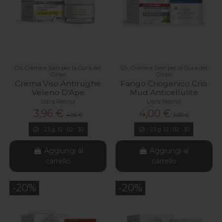
Oli, Creme e Sieri per la Cura del
Oli, Creme e Sieri per la Cura del
Corpo
Corpo
Crema Viso Antirughe
Fango Criogenico Crio
Veleno D'Ape
Mud Anticellulite
Ultra Retinol
Ultra Retinol
3,96 €
4,00 €
4,95 €
5,00 €
23
g.
12
:
02
:
29
23
g.
12
:
02
:
29
Aggiungi al
Aggiungi al
carrello
carrello
-20%
-20%