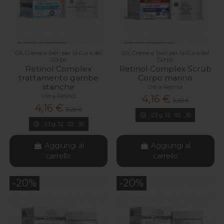
Oli, Creme e Sieri per la Cura del
Oli, Creme e Sieri per la Cura del
Corpo
Corpo
Retinol Complex
Retinol Complex Scrub
trattamento gambe
Corpo marino
stanche
Ultra Retinol
Ultra Retinol
4,16 €
5,20 €
4,16 €
5,20 €
23
g.
12
:
02
:
29
23
g.
12
:
02
:
29
Aggiungi al
Aggiungi al
carrello
carrello
-20%
-20%