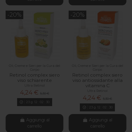
-20%
-20%
Oli, Creme e Sieri per la Cura del
Oli, Creme e Sieri per la Cura del
Corpo
Corpo
Retinol complex siero
Retinol complex siero
viso schiarente
viso antiossidante alla
vitamina C
Ultra Retinol
Ultra Retinol
4,24 €
5,30 €
4,24 €
5,30 €
23
g.
12
:
02
:
29
23
g.
12
:
02
:
29
Aggiungi al
Aggiungi al
carrello
carrello