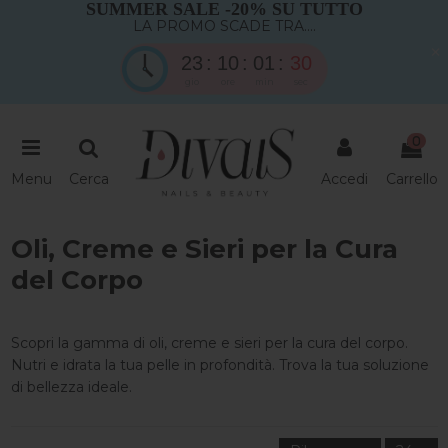
SUMMER SALE -20% SU TUTTO
LA PROMO SCADE TRA....
×
23
10
01
29
gio
ore
min
sec
0
Menu
Cerca
Accedi
Carrello
Oli, Creme e Sieri per la Cura
del Corpo
Scopri la gamma di oli, creme e sieri per la cura del corpo.
Nutri e idrata la tua pelle in profondità. Trova la tua soluzione
di bellezza ideale.