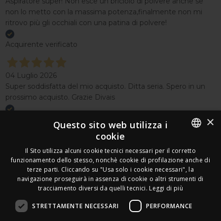
Aspiratore super! Non esce un briciolo di polvere anche se
non lo metto con la massima potenza,finalmente non mi
ritrovo più gli occhiali con una patina di polvere!
Acquirente verificato
04 Luglio 2026
Super soddisfatta del mio acquisto. Ditta seria. Spero in un
prossimo acquisto. Grazie Divais
×
Acquirente verificato
Questo sito web utilizza i
cookie
Effettua un reso
ITALIAN
Il Sito utilizza alcuni cookie tecnici necessari per il corretto
Seguici
funzionamento dello stesso, nonchè cookie di profilazione anche di
FRENCH
terze parti. Cliccando su "Usa solo i cookie necessari", la
Newsletter
navigazione proseguirà in assenza di cookie o altri strumenti di
GERMAN
tracciamento diversi da quelli tecnici.
Leggi di più
ENGLISH
STRETTAMENTE NECESSARI
PERFORMANCE
SPANISH
Leds Electronics di Stabile Dario