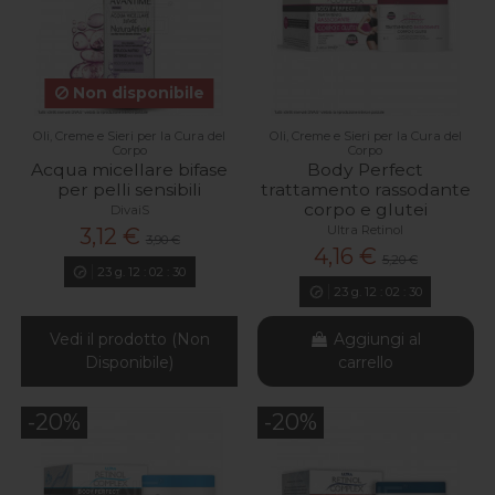
Non disponibile
Oli, Creme e Sieri per la Cura del
Oli, Creme e Sieri per la Cura del
Corpo
Corpo
Acqua micellare bifase
Body Perfect
per pelli sensibili
trattamento rassodante
corpo e glutei
DivaiS
Ultra Retinol
3,12 €
3,90 €
4,16 €
5,20 €
23
g.
12
:
02
:
29
23
g.
12
:
02
:
29
Vedi il prodotto (Non
Aggiungi al
Disponibile)
carrello
-20%
-20%