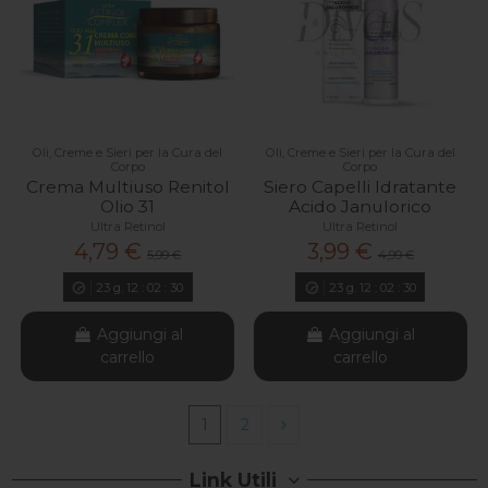
Oli, Creme e Sieri per la Cura del
Oli, Creme e Sieri per la Cura del
Corpo
Corpo
Crema Multiuso Renitol
Siero Capelli Idratante
Olio 31
Acido Janulorico
Ultra Retinol
Ultra Retinol
4,79 €
3,99 €
5,99 €
4,99 €
23
g.
12
:
02
:
29
23
g.
12
:
02
:
29
Aggiungi al
Aggiungi al
carrello
carrello
1
2
Link Utili