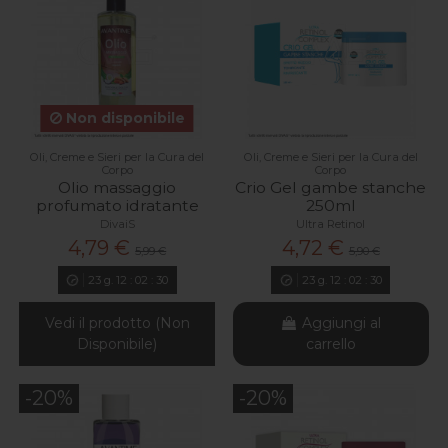
Non disponibile
Oli, Creme e Sieri per la Cura del
Oli, Creme e Sieri per la Cura del
Corpo
Corpo
Olio massaggio
Crio Gel gambe stanche
profumato idratante
250ml
DivaiS
Ultra Retinol
4,79 €
4,72 €
5,99 €
5,90 €
23
g.
12
:
02
:
29
23
g.
12
:
02
:
29
Vedi il prodotto (Non
Aggiungi al
Disponibile)
carrello
-20%
-20%