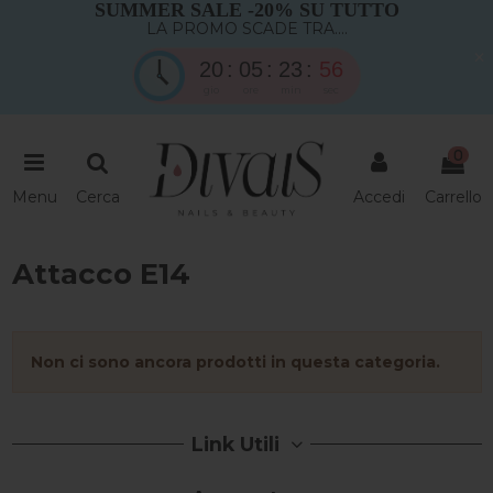
SUMMER SALE -20% SU TUTTO
LA PROMO SCADE TRA....
×
20
05
23
55
gio
ore
min
sec
0
Menu
Cerca
Accedi
Carrello
Attacco E14
Non ci sono ancora prodotti in questa categoria.
Link Utili