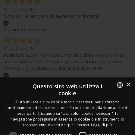
17 Luglio 2026
Tutto ok. Le lampade da tavolo sono fantastici.
Acquirente verificato
14 Luglio 2026
Aspiratore super! Non esce un briciolo di polvere anche se
non lo metto con la massima potenza,finalmente non mi
ritrovo più gli occhiali con una patina di polvere!
Acquirente verificato
×
Questo sito web utilizza i
cookie
Effettua un reso
ITALIAN
Seguici
Il Sito utilizza alcuni cookie tecnici necessari per il corretto
funzionamento dello stesso, nonchè cookie di profilazione anche di
FRENCH
terze parti. Cliccando su "Usa solo i cookie necessari", la
Newsletter
navigazione proseguirà in assenza di cookie o altri strumenti di
GERMAN
tracciamento diversi da quelli tecnici.
Leggi di più
ENGLISH