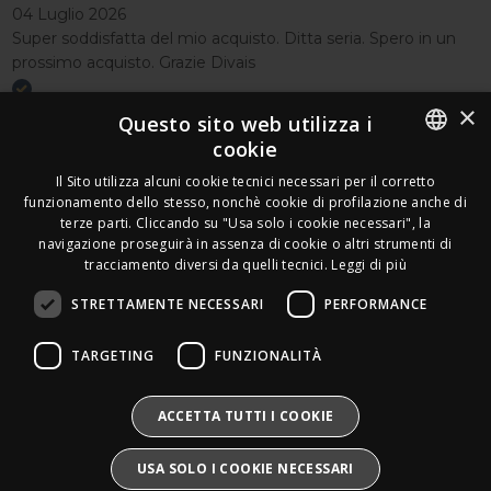
04 Luglio 2026
Super soddisfatta del mio acquisto. Ditta seria. Spero in un
prossimo acquisto. Grazie Divais
×
Acquirente verificato
Questo sito web utilizza i
cookie
Effettua un reso
ITALIAN
Il Sito utilizza alcuni cookie tecnici necessari per il corretto
Seguici
funzionamento dello stesso, nonchè cookie di profilazione anche di
FRENCH
terze parti. Cliccando su "Usa solo i cookie necessari", la
Newsletter
navigazione proseguirà in assenza di cookie o altri strumenti di
GERMAN
tracciamento diversi da quelli tecnici.
Leggi di più
ENGLISH
STRETTAMENTE NECESSARI
PERFORMANCE
SPANISH
Leds Electronics di Stabile Dario
TARGETING
FUNZIONALITÀ
Via Annamaria Ortese 33 - 80144 Napoli
SWEDISH
P.iva:
09209531210 |
N.Rea:
NA1016058
Mail:
Info@divais.it
Telefono:
08118098352
BULGARIAN
ACCETTA TUTTI I COOKIE
Pec:
ledselectronics@pec.it
CROATIAN
Iscritto al consorzio ECOEM:
USA SOLO I COOKIE NECESSARI
Produttore AEE:
IT25020000016865