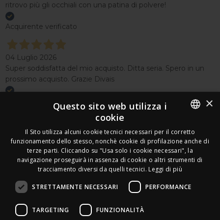
ritrovo più gli occhiali con una patina di polvere!
Acquirente verificato
04 Luglio 2026
Super soddisfatta del mio acquisto. Ditta seria. Spero in un
prossimo acquisto. Grazie Divais
×
Acquirente verificato
Questo sito web utilizza i
cookie
Effettua un reso
ITALIAN
Il Sito utilizza alcuni cookie tecnici necessari per il corretto
Seguici
funzionamento dello stesso, nonchè cookie di profilazione anche di
FRENCH
terze parti. Cliccando su "Usa solo i cookie necessari", la
Newsletter
navigazione proseguirà in assenza di cookie o altri strumenti di
GERMAN
tracciamento diversi da quelli tecnici.
Leggi di più
ENGLISH
STRETTAMENTE NECESSARI
PERFORMANCE
SPANISH
Leds Electronics di Stabile Dario
TARGETING
FUNZIONALITÀ
Via Annamaria Ortese 33 - 80144 Napoli
SWEDISH