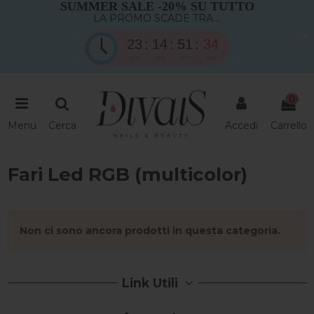
SUMMER SALE -20% SU TUTTO
LA PROMO SCADE TRA....
×
23
14
51
33
gio
ore
min
sec
0
Menu
Cerca
Accedi
Carrello
Fari Led RGB (multicolor)
Non ci sono ancora prodotti in questa categoria.
Link Utili