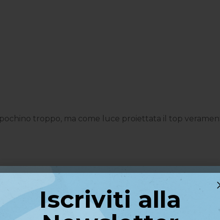
ochino troppo, ma come luce proiettata il top veramente
Iscriviti alla
anca gli occhi ! Consiglio assolutamente l acquisto!
Iscriviti alla
Newsletter