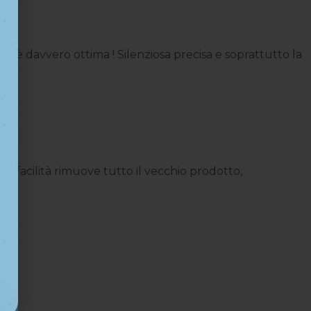
 è davvero ottima ! Silenziosa precisa e soprattutto la
 facilità rimuove tutto il vecchio prodotto,