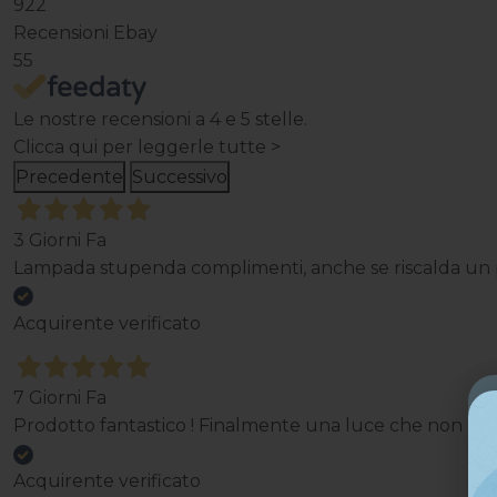
922
Recensioni Ebay
55
Le nostre recensioni a 4 e 5 stelle.
Clicca qui per leggerle tutte >
Precedente
Successivo
3 Giorni Fa
Lampada stupenda complimenti, anche se riscalda un p
Acquirente verificato
7 Giorni Fa
Prodotto fantastico ! Finalmente una luce che non mi st
Acquirente verificato