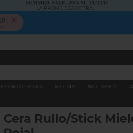
SUMMER SALE -20% SU TUTTO
LA PROMO SCADE TRA....
17
59
min
sec
PER ONICOTECNICA
NAIL ART
NAIL DESIGN
A
Cera Rullo/Stick Miel
Roial