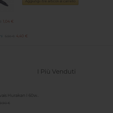
Aggiungi i tre articoli al carrello
1,04 €
€
ni
4,40 €
5,50 €
I Più Venduti
vais Hurakan I 60w...
49,90 €