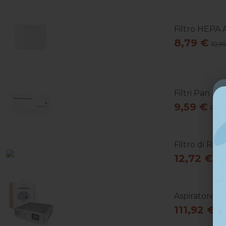
Filtro HEPA A
8,79 €
10,9
Filtri Pan P
9,59 €
11,99
Filtro di Ric
12,72 €
15,
Aspiratore Po
111,92 €
13