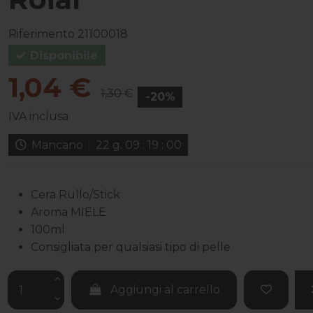
Riferimento
21100018
Disponibile
1,04 €
1,30 €
-20%
IVA inclusa
Mancano
22
g.
09
:
18
:
59
Cera Rullo/Stick
Aroma MIELE
100ml
Consigliata per qualsiasi tipo di pelle
Aggiungi al carrello