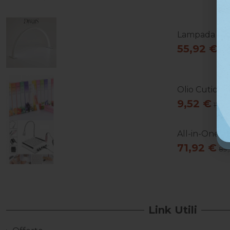
Lampada Da T
55,92 €
69
Olio Cuticol
9,52 €
11,90
All-in-One Es
71,92 €
89,
Link Utili