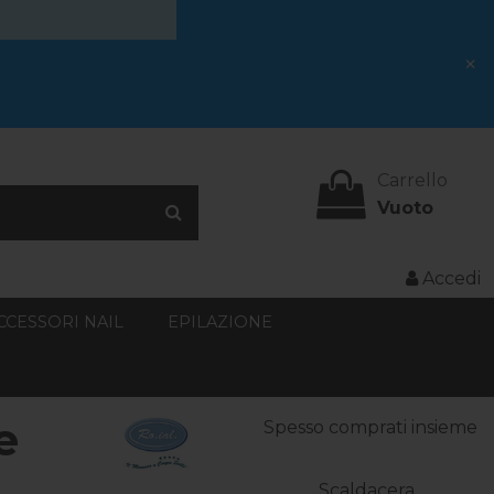
×
Carrello
Vuoto
Accedi
CCESSORI NAIL
EPILAZIONE
e
Spesso comprati insieme
Scaldacera