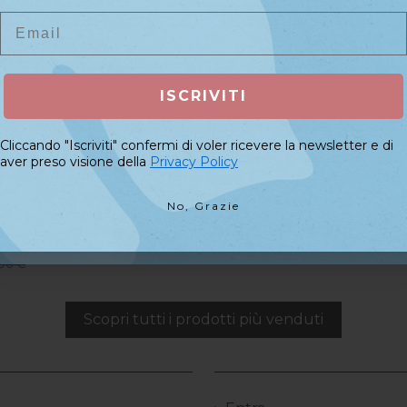
Email
Email
avolo Curva Moon Light...
,90 €
ISCRIVITI
ISCRIVITI
Cliccando "Iscriviti" confermi di voler ricevere la newsletter e di
e Profumato 12pz
Cliccando "Iscriviti" confermi di voler ricevere la newsletter e di
aver preso visione della
Privacy Policy
aver preso visione della
Privacy Policy
 €
No, Grazie
No, Grazie
tetista Fresa Aspiratore...
90 €
Scopri tutti i prodotti più venduti