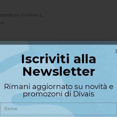
spiratore Hurakan I,...
9 €
er Aspiratore Hurakan
Iscriviti alla
Iscriviti alla
 €
Newsletter
Newsletter
ambio HEPA per...
Riceverai un codice sconto di
90 €
Rimani aggiornato su novità e
benvenuto del
10%
sul primo
promozoni di Divais
acquisto
lveri Unghie Hurakan Fly...
Nome
Nome
9,90 €