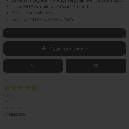
Batteria Integrata, Potenza Regolabile e indicatori LED.
Filtro HEPA pulibile e 25 Panni Antistatici
Griglia in Acciaio Inox
4500 Giri Max - 60w - 670 m3h
Aggiungi al carrello
4,9
/5
19
recensioni