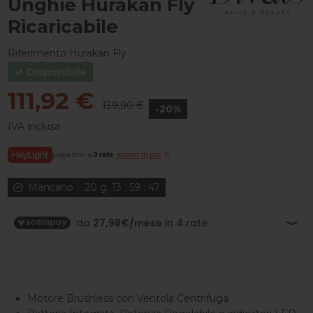
Unghie Hurakan Fly
Ricaricabile
Riferimento
Hurakan Fly
Disponibile
111,92 €
139,90 €
-20%
IVA inclusa
paga fino a
3 rate
,
scopri di più
Mancano
20
g.
13
:
59
:
46
Motore Brushless con Ventola Centrifuga