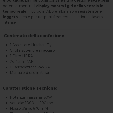
e portatile
. La manopola consente una gestione facile della
potenza, mentre il
display mostra i giri della ventola in
tempo reale
. Il corpo in ABS e alluminio è
resistente e
leggero
, ideale per trasporti frequenti e sessioni di lavoro
intense.
Contenuto della confezione:
1 Aspiratore Hurakan Fly
Griglia superiore in acciaio
1 Filtro HEPA
25 Panni PAN
1 Caricabatterie 24V 2A
Manuale d’uso in italiano
Caratteristiche Tecniche:
Potenza massima: 60W
Ventola: 1000 - 4500 rpm
Flusso d’aria: 670 m³/h