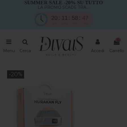
SUMMER SALE -20% SU TUTTO
LA PROMO SCADE TRA....
×
20
11
58
46
gio
ore
min
sec
0
Menu
Cerca
Accedi
Carrello
-20%