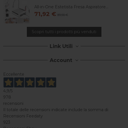
All-in-One Estetista Fresa Aspiratore...
71,92 €
89,90 €
Scopri tutti i prodotti più venduti
Link Utili
Account
Eccellente
4,9
/5
978
recensioni
Il totale delle recensioni indicate include la somma di:
Recensioni Feedaty
923