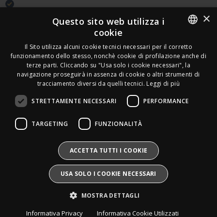
Acquirente verificato
×
Questo sito web utilizza i
cookie
Effettua un reso
ITALIAN
Seguici
Il Sito utilizza alcuni cookie tecnici necessari per il corretto
funzionamento dello stesso, nonchè cookie di profilazione anche di
FRENCH
terze parti. Cliccando su "Usa solo i cookie necessari", la
Newsletter
navigazione proseguirà in assenza di cookie o altri strumenti di
GERMAN
tracciamento diversi da quelli tecnici.
Leggi di più
ENGLISH
STRETTAMENTE NECESSARI
PERFORMANCE
SPANISH
Leds Electronics di Stabile Dario
TARGETING
FUNZIONALITÀ
Via Annamaria Ortese 33 - 80144 Napoli
SWEDISH
P.iva:
09209531210 |
N.Rea:
NA1016058
Mail:
Info@divais.it
Telefono:
08118098352
BULGARIAN
ACCETTA TUTTI I COOKIE
Pec:
ledselectronics@pec.it
CROATIAN
Iscritto al consorzio ECOEM:
USA SOLO I COOKIE NECESSARI
Produttore AEE:
IT25020000016865
CZECH
Pile e Accumulatori:
IT25020P00010268
MOSTRA DETTAGLI
Divais®
è un marchio registrato.
DANISH
Tutti i diritti sono riservati.
Informativa Privacy
Informativa Cookie Utilizzati