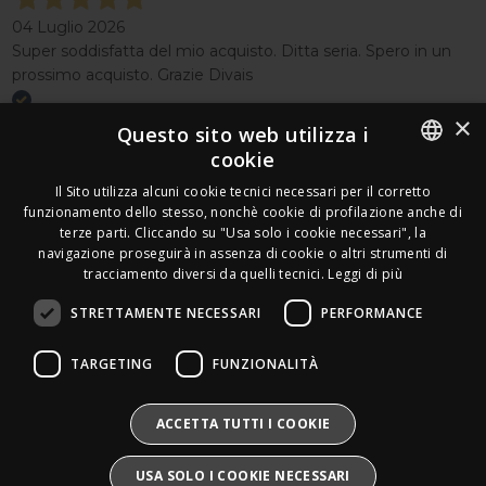
04 Luglio 2026
Super soddisfatta del mio acquisto. Ditta seria. Spero in un
prossimo acquisto. Grazie Divais
×
Acquirente verificato
Questo sito web utilizza i
cookie
Effettua un reso
ITALIAN
Il Sito utilizza alcuni cookie tecnici necessari per il corretto
Seguici
funzionamento dello stesso, nonchè cookie di profilazione anche di
FRENCH
terze parti. Cliccando su "Usa solo i cookie necessari", la
Newsletter
navigazione proseguirà in assenza di cookie o altri strumenti di
GERMAN
tracciamento diversi da quelli tecnici.
Leggi di più
ENGLISH
STRETTAMENTE NECESSARI
PERFORMANCE
SPANISH
Leds Electronics di Stabile Dario
TARGETING
FUNZIONALITÀ
Via Annamaria Ortese 33 - 80144 Napoli
SWEDISH
P.iva:
09209531210 |
N.Rea:
NA1016058
Mail:
Info@divais.it
Telefono:
08118098352
BULGARIAN
ACCETTA TUTTI I COOKIE
Pec:
ledselectronics@pec.it
CROATIAN
Iscritto al consorzio ECOEM:
USA SOLO I COOKIE NECESSARI