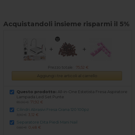
Acquistandoli insieme risparmi il 5%
+
+
Prezzo totale:
75,52 €
Aggiungi i tre articoli al carrello
Questo prodotto:
All-in-One Estetista Fresa Aspiratore
Lampada Led Set Punte
71,92 €
89,90 €
Cilindri Abrasivi Fresa Grana 120 100pz
3,12 €
3,90 €
Separatore Dita Piedi Mani Nail
0,48 €
0,60 €