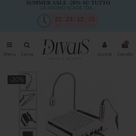
SUMMER SALE -20% SU TUTTO
LA PROMO SCADE TRA....
×
22
23
12
24
gio
ore
min
sec
0
Menu
Cerca
Accedi
Carrello
-20%