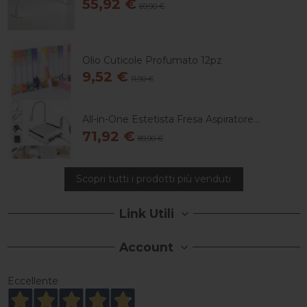
55,92 €
69,90 €
Olio Cuticole Profumato 12pz
9,52 €
11,90 €
All-in-One Estetista Fresa Aspiratore...
71,92 €
89,90 €
Scopri tutti i prodotti più venduti
Link Utili
Account
Eccellente