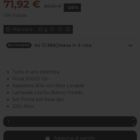
71,92 €
89,90 €
-20%
IVA inclusa
Mancano
23
g.
01
:
13
:
24
Tutto in uno estetista
Fresa 30000 Giri
Aspiratore 60w con filtro Lavabile
Lampada Led 5w Bianco Freddo
Set Punte per fresa 6pz
220v 80w
Aggiungi al carrello