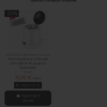
Spesso comprati insieme
-20%
Sterilizzatore strumenti manicure
Sterilizzatore Utensili
con sfere di quarzo
Estetista
DivaiS
10,92 €
13,65 €
23
g.
01
:
13
:
24
Aggiungi al
carrello