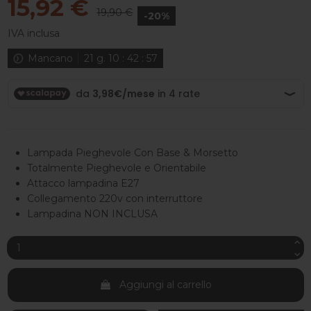
15,92 €
19,90 €
-20%
IVA inclusa
Mancano
21
g.
10
:
42
:
56
Lampada Pieghevole Con Base & Morsetto
Totalmente Pieghevole e Orientabile
Attacco lampadina E27
Collegamento 220v con interruttore
Lampadina NON INCLUSA
Aggiungi al carrello