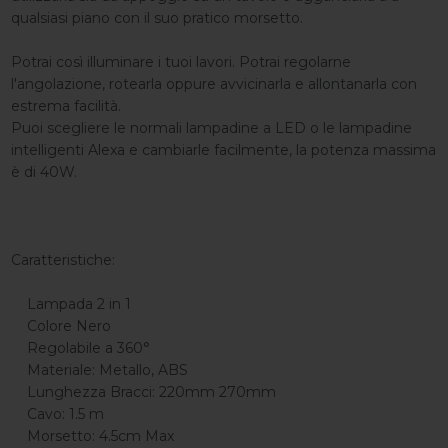
qualsiasi piano con il suo pratico morsetto.
Potrai così illuminare i tuoi lavori. Potrai regolarne
l'angolazione, rotearla oppure avvicinarla e allontanarla con
estrema facilità.
Puoi scegliere le normali lampadine a LED o le lampadine
intelligenti Alexa e cambiarle facilmente, la potenza massima
è di 40W.
Caratteristiche:
Lampada 2 in 1
Colore Nero
Regolabile a 360°
Materiale: Metallo, ABS
Lunghezza Bracci: 220mm 270mm
Cavo: 1.5 m
Morsetto: 4.5cm Max