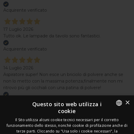
Acquirente verificato
17 Luglio 2026
Tutto ok. Le lampade da tavolo sono fantastici.
Acquirente verificato
14 Luglio 2026
Aspiratore super! Non esce un briciolo di polvere anche se
non lo metto con la massima potenza,finalmente non mi
ritrovo più gli occhiali con una patina di polvere!
×
Acquirente verificato
Questo sito web utilizza i
cookie
Effettua un reso
ITALIAN
Il Sito utilizza alcuni cookie tecnici necessari per il corretto
Seguici
funzionamento dello stesso, nonchè cookie di profilazione anche di
FRENCH
terze parti. Cliccando su "Usa solo i cookie necessari", la