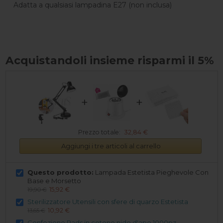
Adatta a qualsiasi lampadina E27 (non inclusa)
Acquistandoli insieme risparmi il 5%
+
+
Prezzo totale:
32,84 €
Aggiungi i tre articoli al carrello
Questo prodotto:
Lampada Estetista Pieghevole Con
Base e Morsetto
15,92 €
19,90 €
Sterilizzatore Utensili con sfere di quarzo Estetista
10,92 €
13,65 €
Confezione Pads in cotone nido d'ape 1000pz