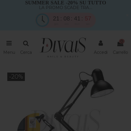
SUMMER SALE -20% SU TUTTO
LA PROMO SCADE TRA....
×
21
08
41
56
gio
ore
min
sec
0
Menu
Cerca
Accedi
Carrello
-20%