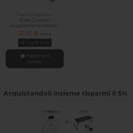
Cuscini & Poggiamani
Base Cuscino
poggiamano rialzato
31,92 €
39,90 €
21
g.
18
:
19
:
03
Aggiungi al
carrello
Acquistandoli insieme risparmi il 5%
+