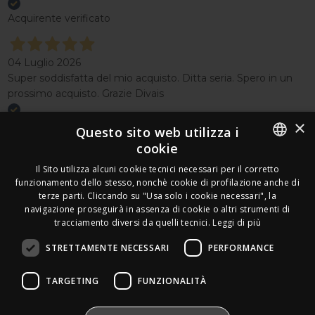
Acquirente verificato
04 Luglio 2026
Super soddisfatta del mio acquisto. Ditta seria. Spero in un
prossimo acquisto. Grazie Divais
×
Acquirente verificato
Questo sito web utilizza i
cookie
Effettua un reso
ITALIAN
Il Sito utilizza alcuni cookie tecnici necessari per il corretto
Seguici
funzionamento dello stesso, nonchè cookie di profilazione anche di
FRENCH
terze parti. Cliccando su "Usa solo i cookie necessari", la
Newsletter
navigazione proseguirà in assenza di cookie o altri strumenti di
GERMAN
tracciamento diversi da quelli tecnici.
Leggi di più
ENGLISH
STRETTAMENTE NECESSARI
PERFORMANCE
SPANISH
Leds Electronics di Stabile Dario
TARGETING
FUNZIONALITÀ
Via Annamaria Ortese 33 - 80144 Napoli
SWEDISH
P.iva:
09209531210 |
N.Rea:
NA1016058