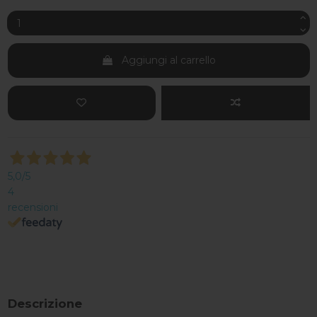
Aggiungi al carrello
5,0
/5
4
recensioni
Descrizione