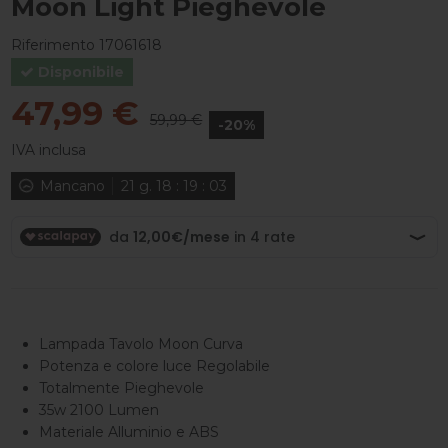
Moon Light Pieghevole
Riferimento
17061618
Disponibile
47,99 €
59,99 €
-20%
IVA inclusa
Mancano
21
g.
18
:
19
:
03
Lampada Tavolo Moon Curva
Potenza e colore luce Regolabile
Totalmente Pieghevole
35w 2100 Lumen
Materiale Alluminio e ABS