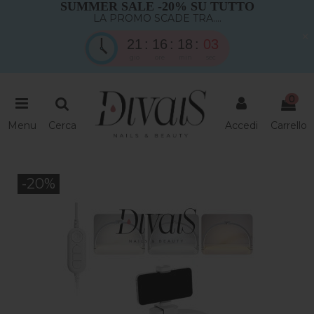
SUMMER SALE -20% SU TUTTO
LA PROMO SCADE TRA....
×
21
16
18
03
gio
ore
min
sec
0
Menu
Cerca
Accedi
Carrello
-20%