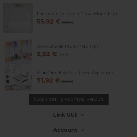
Lampada Da Tavolo Curva Moon Light...
55,92 €
69,90 €
Olio Cuticole Profumato 12pz
9,52 €
11,90 €
All-in-One Estetista Fresa Aspiratore...
71,92 €
89,90 €
Scopri tutti i prodotti più venduti
Link Utili
Account