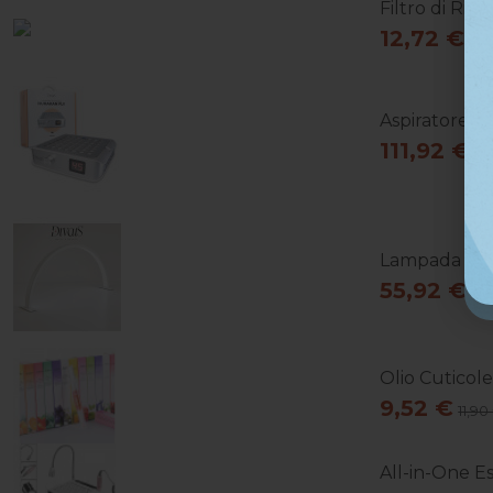
Filtro di Ric
12,72 €
15,
Aspiratore Po
111,92 €
13
Lampada Da T
55,92 €
69
Olio Cuticol
9,52 €
11,90
All-in-One Es