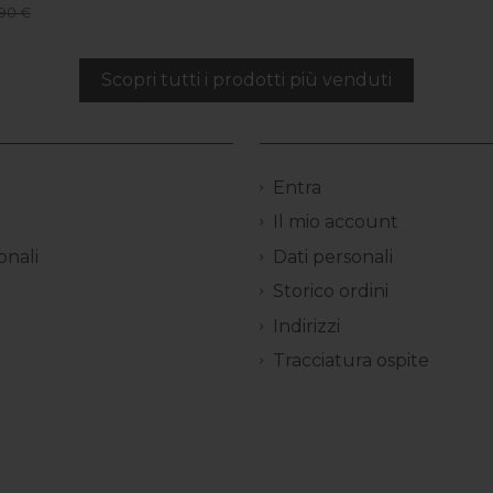
90 €
Scopri tutti i prodotti più venduti
Entra
Il mio account
onali
Dati personali
Storico ordini
Indirizzi
Tracciatura ospite