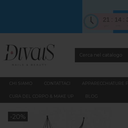
21
14
gio
ore
CHI SIAMO
CONTATTACI
APPARECCHIATURE 
CURA DEL CORPO & MAKE UP
BLOG
-20%