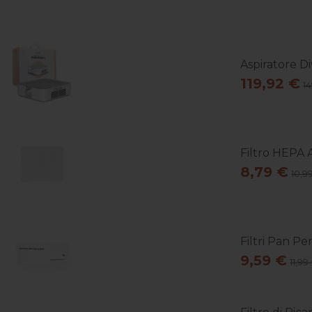
Aspiratore Di
119,92 €
1
Filtro HEPA A
8,79 €
10,9
Filtri Pan P
9,59 €
11,99