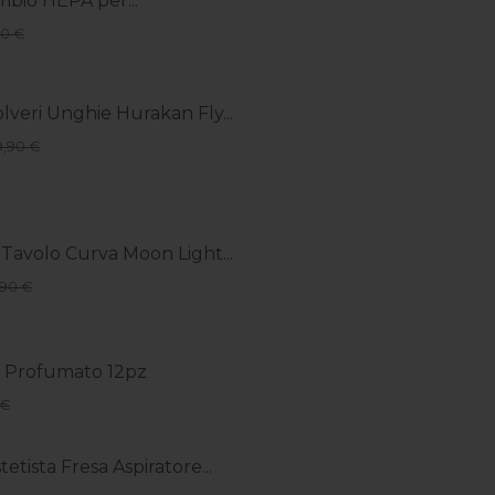
ambio HEPA per...
90 €
lveri Unghie Hurakan Fly...
9,90 €
avolo Curva Moon Light...
,90 €
e Profumato 12pz
 €
tetista Fresa Aspiratore...