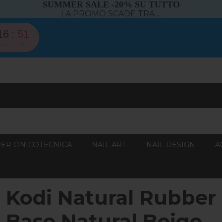
SUMMER SALE -20% SU TUTTO
LA PROMO SCADE TRA....
16
50
min
sec
PER ONICOTECNICA
NAIL ART
NAIL DESIGN
A
Kodi Natural Rubber
Base Natural Beige – 