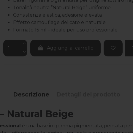
Base in gomma pigmentata per unghie sottili o frag
Tonalità neutra “Natural Beige” uniforme
Consistenza elastica, adesione elevata
Effetto camouflage delicato e naturale
Formato 15 ml – ideale per uso professionale
Aggiungi al carrello
Descrizione
Dettagli del prodotto
– Natural Beige
essional
è una base in gomma pigmentata, pensata per ungh