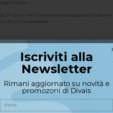
e leggermente.
.
da UV circa 2 min. :contentReference[oaicite:4]{index=4}
 o struttura desiderata.
Iscriviti alla
Iscriviti alla
Newsletter
Newsletter
Riceverai un codice sconto di
a luce diretta.
Rimani aggiornato su novità e
benvenuto del
10%
sul primo
promozoni di Divais
acquisto
Nome
Nome