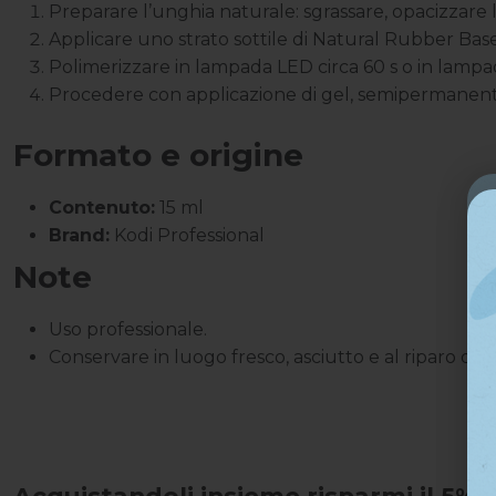
Preparare l’unghia naturale: sgrassare, opacizzar
Applicare uno strato sottile di Natural Rubber Base
Polimerizzare in lampada LED circa 60 s o in lampa
Procedere con applicazione di gel, semipermanente
Formato e origine
Contenuto:
15 ml
Brand:
Kodi Professional
Note
Uso professionale.
Conservare in luogo fresco, asciutto e al riparo dall