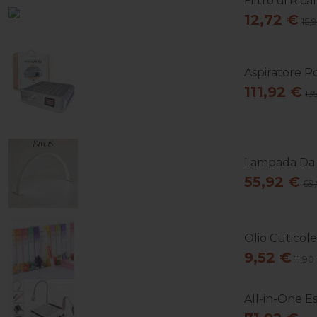
Filtro di Ric
12,72 €
15,
Aspiratore Po
111,92 €
13
Lampada Da T
55,92 €
69
Olio Cuticol
9,52 €
11,90
All-in-One Es