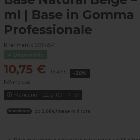
ml | Base in Gomma
Professionale
Riferimento
20114541
Disponibile
10,75 €
13,43 €
-20%
IVA inclusa
Mancano
22
g.
09
:
17
:
50