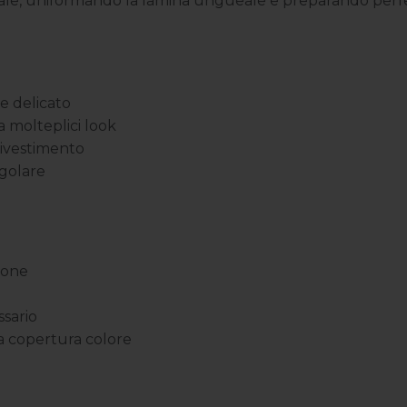
urale, uniformando la lamina ungueale e preparando perfe
e delicato
a molteplici look
rivestimento
egolare
ione
ssario
za copertura colore