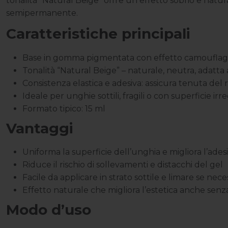
tonalità “Natural Beige” offre un effetto sobrio e nat
semipermanente.
Caratteristiche principali
Base in gomma pigmentata con effetto camouflag
Tonalità “Natural Beige” – naturale, neutra, adatta 
Consistenza elastica e adesiva: assicura tenuta del 
Ideale per unghie sottili, fragili o con superficie irr
Formato tipico: 15 ml
Vantaggi
Uniforma la superficie dell’unghia e migliora l’ades
Riduce il rischio di sollevamenti e distacchi del gel
Facile da applicare in strato sottile e limare se nece
Effetto naturale che migliora l’estetica anche sen
Modo d’uso