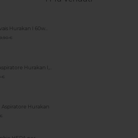
vais Hurakan I 60w...
49,90 €
spiratore Hurakan I,...
9 €
er Aspiratore Hurakan
 €