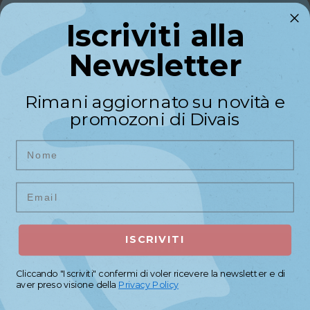
Kodi Natural Rubber Base Natural Beige – 15 ml | Base in
Iscriviti alla
Gomma Professionale
Iscriviti alla
13,43 €
Newsletter
Newsletter
Riceverai un codice sconto di
Non ci sono recensioni
Rimani aggiornato su novità e
benvenuto del
10%
sul primo
promozoni di Divais
I Più Venduti
acquisto
Nome
Nome
Aspiratore Divais Hurakan I 60w...
149,90 €
Email
Email
ISCRIVITI
ISCRIVITI
Filtro HEPA Aspiratore Hurakan I,...
10,99 €
Cliccando "Iscriviti" confermi di voler ricevere la newsletter e di
Cliccando "Iscriviti" confermi di voler ricevere la newsletter e di
aver preso visione della
Privacy Policy
aver preso visione della
Privacy Policy