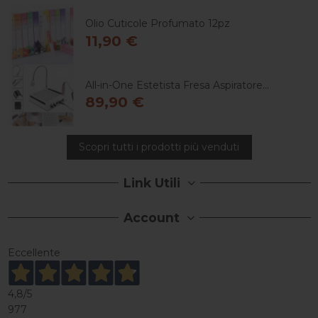
Olio Cuticole Profumato 12pz
11,90 €
All-in-One Estetista Fresa Aspiratore...
89,90 €
Scopri tutti i prodotti più venduti
Link Utili
Account
Eccellente
4,8
/5
977