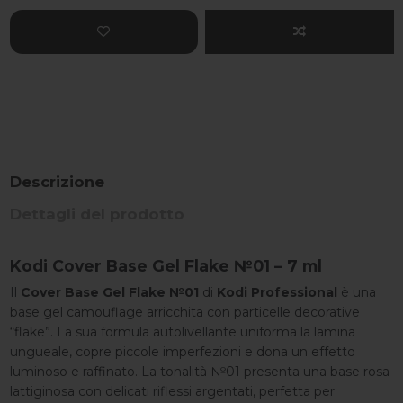
Descrizione
Dettagli del prodotto
Kodi Cover Base Gel Flake №01 – 7 ml
Il
Cover Base Gel Flake №01
di
Kodi Professional
è una
base gel camouflage arricchita con particelle decorative
“flake”. La sua formula autolivellante uniforma la lamina
ungueale, copre piccole imperfezioni e dona un effetto
luminoso e raffinato. La tonalità №01 presenta una base rosa
lattiginosa con delicati riflessi argentati, perfetta per