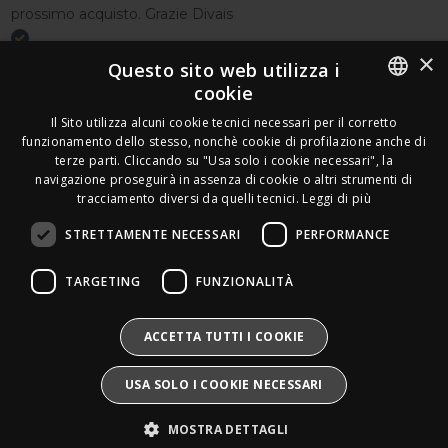
prossimo acquisto. Grazie Divais
×
Acquirente verificato
Questo sito web utilizza i
cookie
Effettua un reso
ITALIAN
Il Sito utilizza alcuni cookie tecnici necessari per il corretto
Seguici
funzionamento dello stesso, nonchè cookie di profilazione anche di
FRENCH
terze parti. Cliccando su "Usa solo i cookie necessari", la
Newsletter
navigazione proseguirà in assenza di cookie o altri strumenti di
GERMAN
tracciamento diversi da quelli tecnici.
Leggi di più
ENGLISH
STRETTAMENTE NECESSARI
PERFORMANCE
SPANISH
Leds Electronics di Stabile Dario
TARGETING
FUNZIONALITÀ
Via Annamaria Ortese 33 - 80144 Napoli
SWEDISH
P.iva:
09209531210 |
N.Rea:
NA1016058
Mail:
Info@divais.it
Telefono:
08118098352
BULGARIAN
ACCETTA TUTTI I COOKIE
Pec:
ledselectronics@pec.it
CROATIAN
Iscritto al consorzio ECOEM:
USA SOLO I COOKIE NECESSARI
Produttore AEE:
IT25020000016865
CZECH
Pile e Accumulatori:
IT25020P00010268
MOSTRA DETTAGLI
Divais®
è un marchio registrato.
DANISH