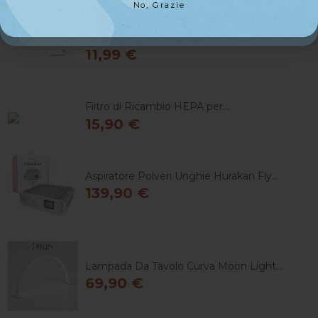
No, Grazie
No, Grazie
Filtri Pan Per Aspiratore Hurakan
11,99 €
Filtro di Ricambio HEPA per...
15,90 €
Aspiratore Polveri Unghie Hurakan Fly...
139,90 €
Lampada Da Tavolo Curva Moon Light...
69,90 €