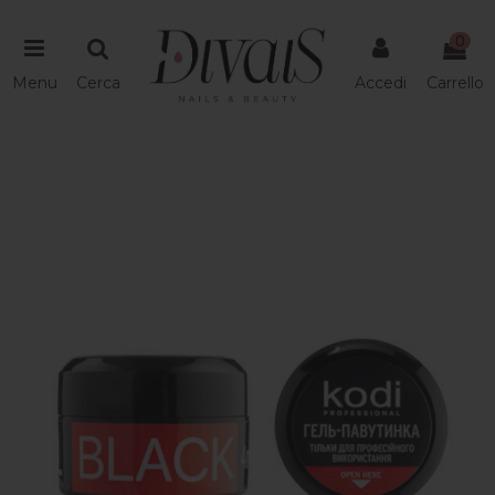
0
Menu
Cerca
Accedi
Carrello