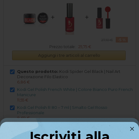
+
+
-5 %
27,10 €
Prezzo totale:
25,75 €
Aggiungi i tre articoli al carrello
Questo prodotto:
Kodi Spider Gel Black | Nail Art
Decorazione Filo Elastico
6,86 €
Kodi Gel Polish French White | Colore Bianco Puro French
Manicure
11,55 €
Kodi Gel Polish R 80 – 7 ml | Smalto Gel Rosso
Professionale
8,69 €
Iscriviti alla
Iscriviti alla