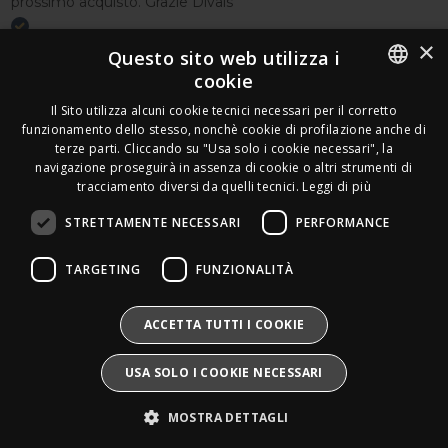
prossimo acquisto. Grazie Divais
×
Acquirente verificato
Questo sito web utilizza i
cookie
Effettua un reso
ITALIAN
Il Sito utilizza alcuni cookie tecnici necessari per il corretto
Seguici
funzionamento dello stesso, nonchè cookie di profilazione anche di
FRENCH
terze parti. Cliccando su "Usa solo i cookie necessari", la
Newsletter
navigazione proseguirà in assenza di cookie o altri strumenti di
GERMAN
tracciamento diversi da quelli tecnici.
Leggi di più
ENGLISH
STRETTAMENTE NECESSARI
PERFORMANCE
SPANISH
Leds Electronics di Stabile Dario
TARGETING
FUNZIONALITÀ
Via Annamaria Ortese 33 - 80144 Napoli
SWEDISH
P.iva:
09209531210 |
N.Rea:
NA1016058
Mail:
Info@divais.it
Telefono:
08118098352
BULGARIAN
ACCETTA TUTTI I COOKIE
Pec:
ledselectronics@pec.it
CROATIAN
Iscritto al consorzio ECOEM:
USA SOLO I COOKIE NECESSARI
Produttore AEE:
IT25020000016865
CZECH
Pile e Accumulatori:
IT25020P00010268
MOSTRA DETTAGLI
Divais®
è un marchio registrato.
DANISH