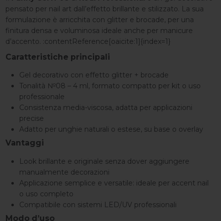
pensato per nail art dall’effetto brillante e stilizzato. La sua
formulazione è arricchita con glitter e brocade, per una
finitura densa e voluminosa ideale anche per manicure
d’accento. :contentReference[oaicite:1]{index=1}
Caratteristiche principali
Gel decorativo con effetto glitter + brocade
Tonalità №08 – 4 ml, formato compatto per kit o uso
professionale
Consistenza media-viscosa, adatta per applicazioni
precise
Adatto per unghie naturali o estese, su base o overlay
Vantaggi
Look brillante e originale senza dover aggiungere
manualmente decorazioni
Applicazione semplice e versatile: ideale per accent nail
o uso completo
Compatibile con sistemi LED/UV professionali
Modo d’uso