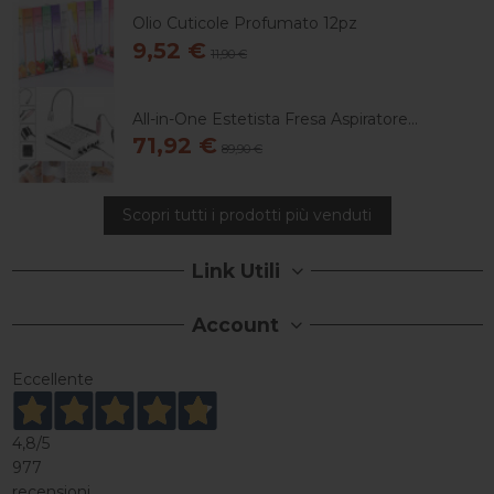
Olio Cuticole Profumato 12pz
9,52 €
11,90 €
All-in-One Estetista Fresa Aspiratore...
71,92 €
89,90 €
Scopri tutti i prodotti più venduti
Link Utili
Account
Eccellente
4,8
/5
977
recensioni