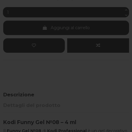
Aggiungi al carrello
Descrizione
Dettagli del prodotto
Kodi Funny Gel №08 – 4 ml
Il
Funny Gel №08
di
Kodi Professional
è un gel decorativo