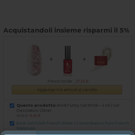
Acquistandoli insieme risparmi il 5%
+
+
Prezzo totale:
27,36 €
Aggiungi i tre articoli al carrello
Questo prodotto:
Kodi Funny Gel №08 – 4 ml | Gel
Decorativo Glitter
8,61 €
10,76 €
Kodi Gel Polish French White | Colore Bianco Puro French
Manicure
9,24 €
11,55 €