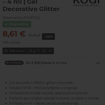
– 4 ml | Gel
Decorativo Glitter
Riferimento
20097042
Disponibile
8,61 €
10,76 €
-20%
IVA inclusa
Mancano
23
g.
11
:
35
:
41
Gel decorativo effetto glitter e brocade
Tonalità №08 – finitura brillante e originale
Consistenza media-viscosa, applicazione precisa
Perfetto per unghie naturali o estese, su base o overlay
Formato 4 ml – ideale per kit professionale