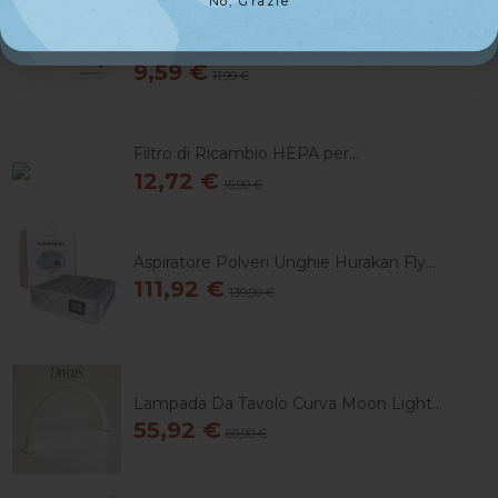
No, Grazie
No, Grazie
Filtri Pan Per Aspiratore Hurakan
9,59 €
11,99 €
Filtro di Ricambio HEPA per...
12,72 €
15,90 €
Aspiratore Polveri Unghie Hurakan Fly...
111,92 €
139,90 €
Lampada Da Tavolo Curva Moon Light...
55,92 €
69,90 €