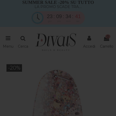
SUMMER SALE -20% SU TUTTO
LA PROMO SCADE TRA....
×
23
09
34
41
gio
ore
min
sec
0
Menu
Cerca
Accedi
Carrello
-20%