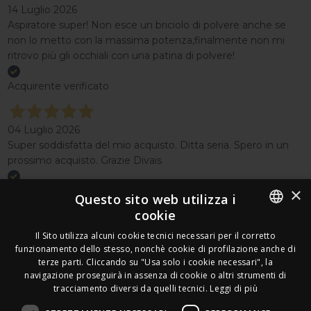
14 Luglio 2026
Aspiratore super! Non esce un briciolo di polvere anche se
non lo metto con la massima potenza,finalmente non mi
ritrovo più gli occhiali con una patina di polvere!
Acquirente verificato
04 Luglio 2026
Super soddisfatta del mio acquisto. Ditta seria. Spero in un
prossimo acquisto. Grazie Divais
×
Acquirente verificato
Questo sito web utilizza i
cookie
Effettua un reso
ITALIAN
Il Sito utilizza alcuni cookie tecnici necessari per il corretto
Seguici
funzionamento dello stesso, nonchè cookie di profilazione anche di
FRENCH
terze parti. Cliccando su "Usa solo i cookie necessari", la
Newsletter
navigazione proseguirà in assenza di cookie o altri strumenti di
GERMAN
tracciamento diversi da quelli tecnici.
Leggi di più
ENGLISH