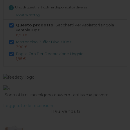
info
Uno di questi articoli ha disponibilità diversa
Mostra dettagli
Questo prodotto:
Sacchetti Per Aspiratori singola
ventola 10pz
6,90 €
Mattoncino Buffer Divais 10pz
7,90 €
Foglia Oro Per Decorazione Unghie
1,95 €
Sono ottimi. raccolgono davvero tantissima polvere
Leggi tutte le recensioni
I Più Venduti