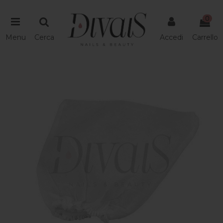
0
Menu
Cerca
Accedi
Carrello