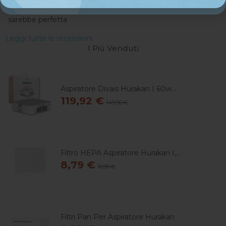
ogni volta girare completamente la rotella della potenza
sarebbe perfetta
Leggi tutte le recensioni
I Più Venduti
Aspiratore Divais Hurakan I 60w...
119,92 €
149,90 €
Filtro HEPA Aspiratore Hurakan I,...
8,79 €
10,99 €
Filtri Pan Per Aspiratore Hurakan