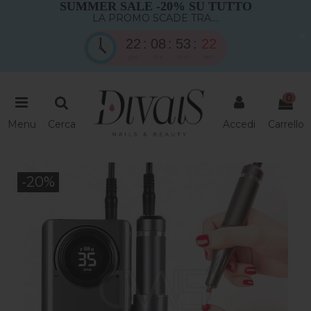
SUMMER SALE -20% SU TUTTO
LA PROMO SCADE TRA....
×
22
08
53
22
gio
ore
min
sec
0
Menu
Cerca
Accedi
Carrello
-20%