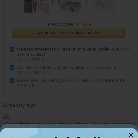
+
+
Prezzo totale:
171,00 €
Aggiungi i tre articoli al carrello
Questo prodotto:
Fresa Unghie Ricaricabile 35000giri
30w Brushless
55,92 €
69,90 €
Aspiratore Polveri Unghie Hurakan Fly Ricaricabile
111,92 €
139,90 €
Espositore Tips Ventaglio Con Anello 50pz Trasparente
3,16 €
3,95 €
Comodissima per la pedicure in salone. Molto molto potente