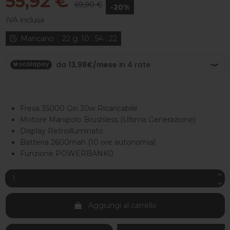
55,92 €
69,90 €
-20%
IVA inclusa
Mancano
22
g.
10
:
54
:
22
Fresa 35000 Giri 30w Ricaricabile
Motore Manipolo Brushless (Ultima Generazione)
Display Retroilluminato
Batteria 2600mah (10 ore autonomia)
Funzione POWERBANK0
Aggiungi al carrello