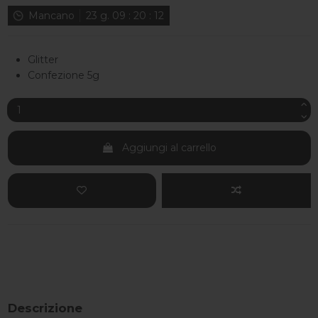
Mancano
23
g.
09
:
20
:
11
Glitter
Confezione 5g
Aggiungi al carrello
Descrizione