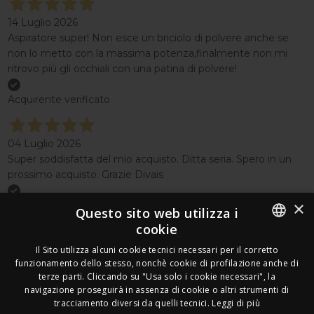
14 Luglio 2026
Aspiratore super! Non esce un briciolo di polvere anche se
non lo metto con la massima potenza,finalmente non mi
ritrovo più gli occhiali con una patina di polvere!
Acquirente verificato
04 Luglio 2026
Super soddisfatta del mio acquisto. Ditta seria. Spero in un
prossimo acquisto. Grazie Divais
×
Acquirente verificato
Questo sito web utilizza i
cookie
Effettua un reso
ITALIAN
Il Sito utilizza alcuni cookie tecnici necessari per il corretto
Seguici
funzionamento dello stesso, nonchè cookie di profilazione anche di
FRENCH
terze parti. Cliccando su "Usa solo i cookie necessari", la
Newsletter
navigazione proseguirà in assenza di cookie o altri strumenti di
GERMAN
tracciamento diversi da quelli tecnici.
Leggi di più