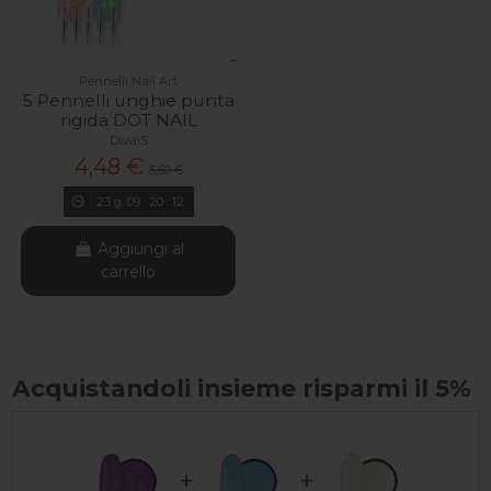
Pennelli Nail Art
5 Pennelli unghie punta
rigida DOT NAIL
DivaiS
4,48 €
5,60 €
23
g.
09
:
20
:
11
Aggiungi al
carrello
Acquistandoli insieme risparmi il 5%
+
+