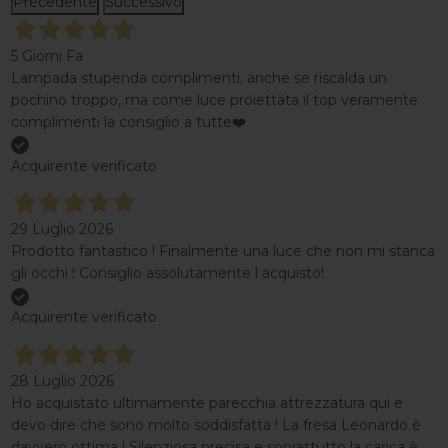
Precedente
Successivo
5 Giorni Fa
Lampada stupenda complimenti, anche se riscalda un
pochino troppo, ma come luce proiettata il top veramente
complimenti la consiglio a tutte❤️
Acquirente verificato
29 Luglio 2026
Prodotto fantastico ! Finalmente una luce che non mi stanca
gli occhi ! Consiglio assolutamente l acquisto!
Acquirente verificato
28 Luglio 2026
Ho acquistato ultimamente parecchia attrezzatura qui e
devo dire che sono molto soddisfatta ! La fresa Leonardo è
davvero ottima ! Silenziosa precisa e soprattutto la carica è