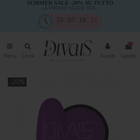
SUMMER SALE -20% SU TUTTO
LA PROMO SCADE TRA....
×
23
07
19
11
gio
ore
min
sec
0
Menu
Cerca
Accedi
Carrello
-20%