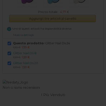
Prezzo totale:
4,77 €
Aggiungi i tre articoli al carrello
info
Uno di questi articoli ha disponibilità diversa
Mostra dettagli
Questo prodotto:
Glitter Nail Ds 24
1,59 €
1,99 €
Glitter Nail Ds 8
1,59 €
1,99 €
Glitter Nail Ds 20
1,59 €
1,99 €
Non ci sono recensioni
I Più Venduti