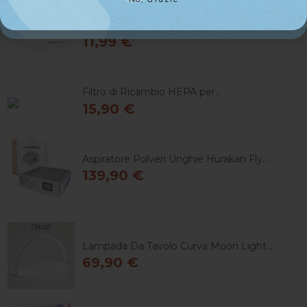
No, Grazie
Filtri Pan Per Aspiratore Hurakan
11,99 €
Filtro di Ricambio HEPA per...
15,90 €
Aspiratore Polveri Unghie Hurakan Fly...
139,90 €
Lampada Da Tavolo Curva Moon Light...
69,90 €