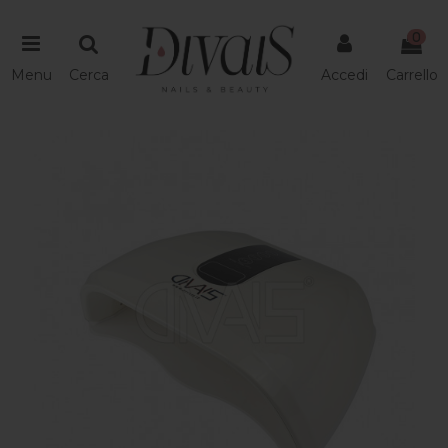
0
Menu
Cerca
Accedi
Carrello