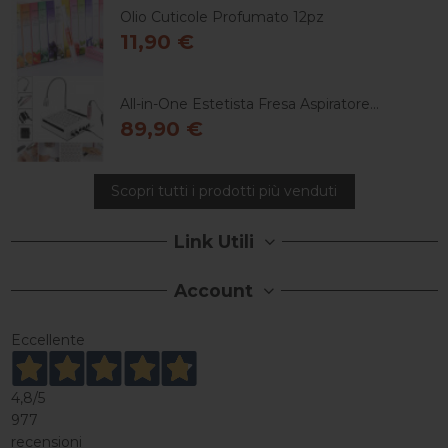
Olio Cuticole Profumato 12pz
11,90 €
All-in-One Estetista Fresa Aspiratore...
89,90 €
Scopri tutti i prodotti più venduti
Link Utili
Account
Eccellente
4,8
/5
977
recensioni