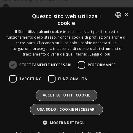
×
Acquirente verificato
Questo sito web utilizza i
cookie
Effettua un reso
ITALIAN
Il Sito utilizza alcuni cookie tecnici necessari per il corretto
Seguici
funzionamento dello stesso, nonchè cookie di profilazione anche di
FRENCH
terze parti. Cliccando su "Usa solo i cookie necessari", la
Newsletter
navigazione proseguirà in assenza di cookie o altri strumenti di
GERMAN
tracciamento diversi da quelli tecnici.
Leggi di più
ENGLISH
STRETTAMENTE NECESSARI
PERFORMANCE
SPANISH
Leds Electronics di Stabile Dario
TARGETING
FUNZIONALITÀ
Via Annamaria Ortese 33 - 80144 Napoli
SWEDISH
P.iva:
09209531210 |
N.Rea:
NA1016058
Mail:
Info@divais.it
Telefono:
08118098352
BULGARIAN
ACCETTA TUTTI I COOKIE
Pec:
ledselectronics@pec.it
CROATIAN
Iscritto al consorzio ECOEM:
USA SOLO I COOKIE NECESSARI
Produttore AEE:
IT25020000016865
CZECH
Pile e Accumulatori:
IT25020P00010268
MOSTRA DETTAGLI
Divais®
è un marchio registrato.
DANISH
Tutti i diritti sono riservati.