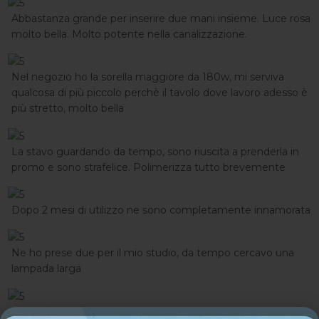
Abbastanza grande per inserire due mani insieme. Luce rosa
molto bella. Molto potente nella canalizzazione.
Nel negozio ho la sorella maggiore da 180w, mi serviva
qualcosa di più piccolo perchè il tavolo dove lavoro adesso è
più stretto, molto bella
La stavo guardando da tempo, sono riuscita a prenderla in
promo e sono strafelice. Polimerizza tutto brevemente
Dopo 2 mesi di utilizzo ne sono completamente innamorata
Ne ho prese due per il mio studio, da tempo cercavo una
lampada larga
La uso moltissimo senza base per la pedicure la trovo molto