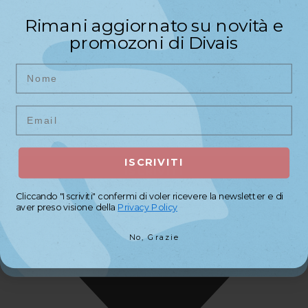
Riceverai un codice sconto di
Rimani aggiornato su novità e
benvenuto del
10%
sul primo
promozoni di Divais
acquisto
Nome
Nome
Email
Email
ISCRIVITI
ISCRIVITI
Cliccando "Iscriviti" confermi di voler ricevere la newsletter e di
Cliccando "Iscriviti" confermi di voler ricevere la newsletter e di
aver preso visione della
Privacy Policy
aver preso visione della
Privacy Policy
No, Grazie
No, Grazie