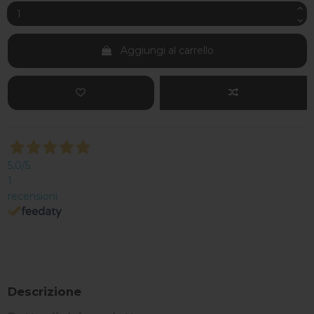
Aggiungi al carrello
5,0
/5
1
recensioni
Descrizione