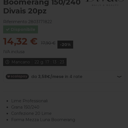
Boomerang 150/240
Divais 20pz
Riferimento
2803171822
Disponibile
14,32 €
17,90 €
-20%
IVA inclusa
Mancano
22
g.
17
:
13
:
23
Lime Professionali
Grana 150/240
Confezione 20 Lime
Forma Mezza Luna Boomerang