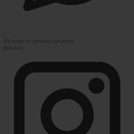
1
@divais.it