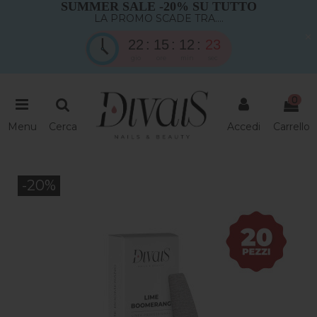
SUMMER SALE -20% SU TUTTO
LA PROMO SCADE TRA....
×
22
15
12
23
gio
ore
min
sec
0
Menu
Cerca
Accedi
Carrello
-20%