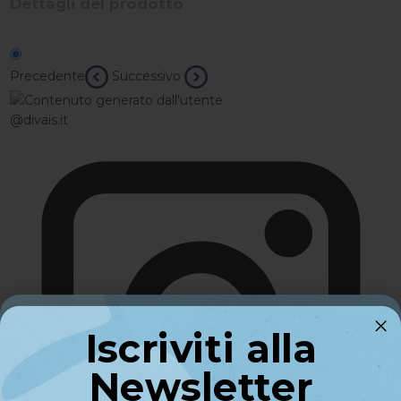
Dettagli del prodotto
Precedente
Successivo
@divais.it
Iscriviti alla
Iscriviti alla
Newsletter
Newsletter