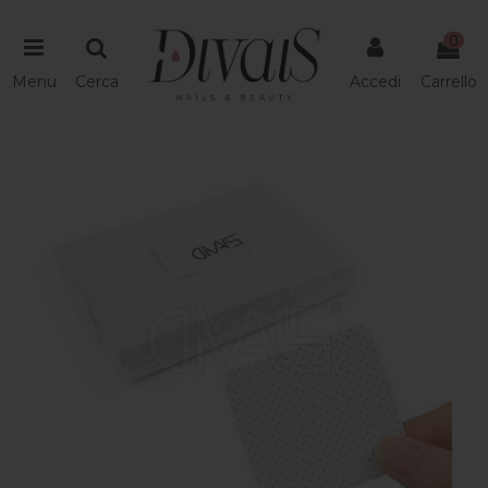
0
Menu
Cerca
Accedi
Carrello