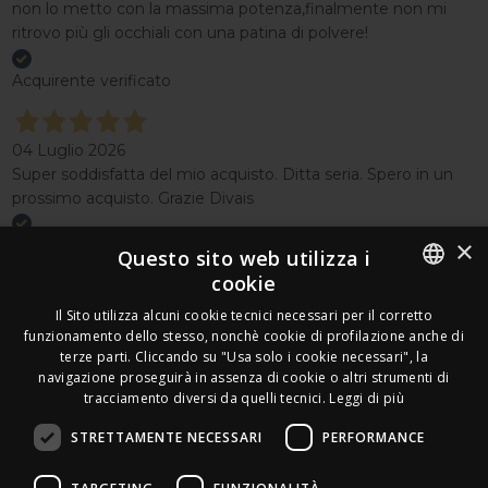
non lo metto con la massima potenza,finalmente non mi
ritrovo più gli occhiali con una patina di polvere!
Acquirente verificato
04 Luglio 2026
Super soddisfatta del mio acquisto. Ditta seria. Spero in un
prossimo acquisto. Grazie Divais
×
Acquirente verificato
Questo sito web utilizza i
cookie
Effettua un reso
ITALIAN
Il Sito utilizza alcuni cookie tecnici necessari per il corretto
Seguici
funzionamento dello stesso, nonchè cookie di profilazione anche di
FRENCH
terze parti. Cliccando su "Usa solo i cookie necessari", la
Newsletter
navigazione proseguirà in assenza di cookie o altri strumenti di
GERMAN
tracciamento diversi da quelli tecnici.
Leggi di più
ENGLISH
STRETTAMENTE NECESSARI
PERFORMANCE
SPANISH
Leds Electronics di Stabile Dario