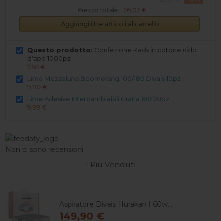
Prezzo totale:
26,02 €
Aggiungi i tre articoli al carrello
Questo prodotto:
Confezione Pads in cotone nido
d'ape 1000pz
7,50 €
Lime Mezzaluna Boomerang 100/180 Divais 10pz
9,90 €
Lime Adesive Intercambiabili Grana 180 20pz
9,99 €
Non ci sono recensioni
I Più Venduti
Aspiratore Divais Hurakan I 60w...
149,90 €