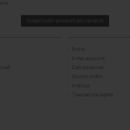
90 €
Scopri tutti i prodotti più venduti
Entra
Il mio account
onali
Dati personali
Storico ordini
Indirizzi
Tracciatura ospite