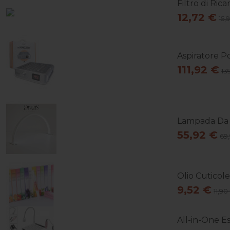
Filtro di Ric
12,72 €
15,
Aspiratore Po
111,92 €
13
Lampada Da T
55,92 €
69
Olio Cuticol
9,52 €
11,90
All-in-One Es