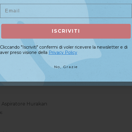
I Più Venduti
Email
Email
vais Hurakan I 60w...
ISCRIVITI
ISCRIVITI
49,90 €
Cliccando "Iscriviti" confermi di voler ricevere la newsletter e di
Cliccando "Iscriviti" confermi di voler ricevere la newsletter e di
aver preso visione della
Privacy Policy
aver preso visione della
Privacy Policy
spiratore Hurakan I,...
No, Grazie
No, Grazie
9 €
er Aspiratore Hurakan
 €