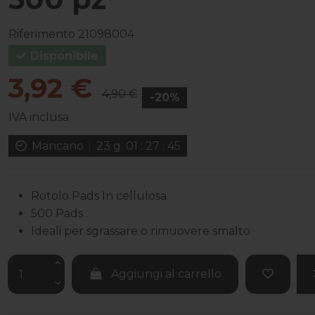
Riferimento
21098004
Disponibile
3,92 €
4,90 €
-20%
IVA inclusa
Mancano
23
g.
01
:
27
:
44
Rotolo Pads In cellulosa
500 Pads
Ideali per sgrassare o rimuovere smalto
Aggiungi al carrello