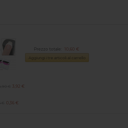
Prezzo totale:
10,60 €
Aggiungi i tre articoli al carrello
3,92 €
4,90 €
0,36 €
5 €