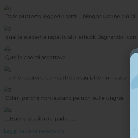
Pads piuttosto leggeri e sottili... bisogna usarne più 
qualità scadente rispetto altri articoli. Bagnandoli co
Quello che mi aspettavo.... . ....
Forti e resistenti compatti ben tagliati e nn rilasciano 
Ottimi perché non lasciano peluchi sulle unghie
.....Buona qualità dei pads...............
Leggi tutte le recensioni