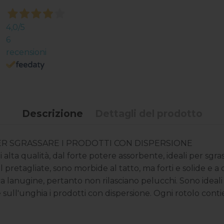
4,0
/5
6
recensioni
Descrizione
Dettagli del prodotto
PER SGRASSARE I PRODOTTI CON DISPERSIONE
i alta qualità, dal forte potere assorbente, ideali per sgra
ail pretagliate, sono morbide al tatto, ma forti e solide 
ca lanugine, pertanto non rilasciano pelucchi. Sono ideali 
e sull'unghia i prodotti con dispersione. Ogni rotolo contie