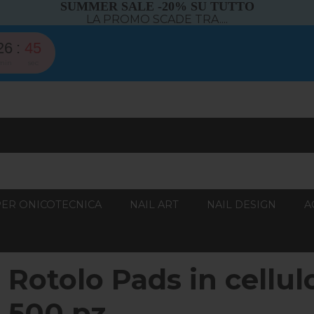
SUMMER SALE -20% SU TUTTO
LA PROMO SCADE TRA....
26
44
min
sec
PER ONICOTECNICA
NAIL ART
NAIL DESIGN
A
Rotolo Pads in cellul
500 pz