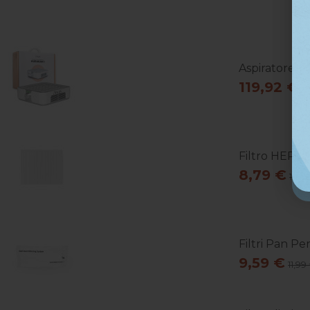
Aspiratore Di
119,92 €
1
Filtro HEPA A
8,79 €
10,9
Filtri Pan P
9,59 €
11,99