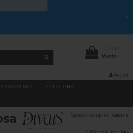
×
Carrello
Vuoto
Accedi
CCESSORI NAIL
EPILAZIONE
osa
Spesso comprati insieme
5 Pennelli unghie