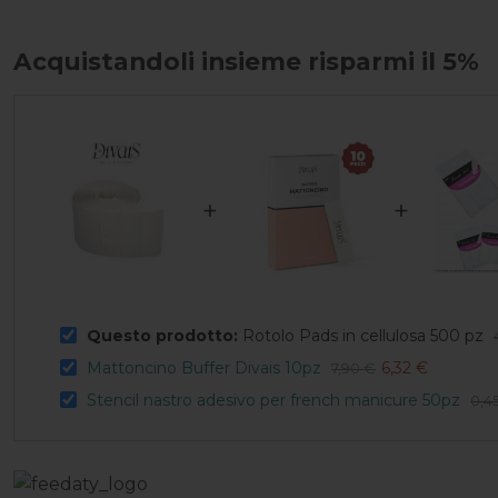
Acquistandoli insieme risparmi il 5%
+
+
Questo prodotto:
Rotolo Pads in cellulosa 500 pz
Mattoncino Buffer Divais 10pz
6,32 €
7,90 €
Stencil nastro adesivo per french manicure 50pz
0,4