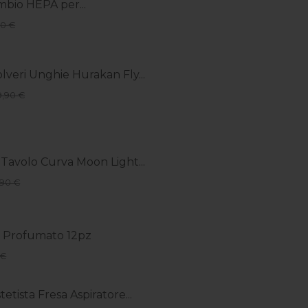
ambio HEPA per...
90 €
lveri Unghie Hurakan Fly...
9,90 €
avolo Curva Moon Light...
,90 €
e Profumato 12pz
 €
tetista Fresa Aspiratore...