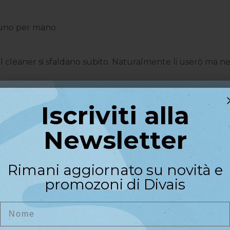
di uno per mano
n il cleaner si sfaldano subito. Naturalmente li userò ma 
Iscriviti alla
Iscriviti alla
Newsletter
pelucchi
Newsletter
Riceverai un codice sconto di
Rimani aggiornato su novità e
benvenuto del
10%
sul primo
promozoni di Divais
acquisto
Nome
Nome