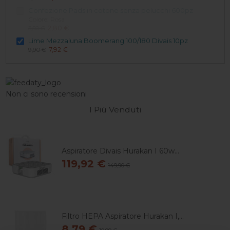
Confezione Pads in cotone senza pelucchi 600pz
Colore: Rosa
2,80 €
3,50 €
Lime Mezzaluna Boomerang 100/180 Divais 10pz
7,92 €
9,90 €
Non ci sono recensioni
I Più Venduti
Aspiratore Divais Hurakan I 60w...
119,92 €
149,90 €
Filtro HEPA Aspiratore Hurakan I,...
8,79 €