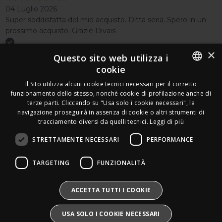
04 Luglio 2026
Super soddisfatta del mio acquisto. Ditta seria. Spero in un
prossimo acquisto. Grazie Divais
×
Acquirente verificato
Questo sito web utilizza i
cookie
Effettua un reso
ITALIAN
Il Sito utilizza alcuni cookie tecnici necessari per il corretto
Seguici
funzionamento dello stesso, nonchè cookie di profilazione anche di
FRENCH
terze parti. Cliccando su "Usa solo i cookie necessari", la
Newsletter
navigazione proseguirà in assenza di cookie o altri strumenti di
GERMAN
tracciamento diversi da quelli tecnici.
Leggi di più
ENGLISH
STRETTAMENTE NECESSARI
PERFORMANCE
SPANISH
Leds Electronics di Stabile Dario
TARGETING
FUNZIONALITÀ
Via Annamaria Ortese 33 - 80144 Napoli
SWEDISH
P.iva:
09209531210 |
N.Rea:
NA1016058
Mail:
Info@divais.it
Telefono:
08118098352
BULGARIAN
ACCETTA TUTTI I COOKIE
Pec:
ledselectronics@pec.it
CROATIAN
Iscritto al consorzio ECOEM:
USA SOLO I COOKIE NECESSARI
Produttore AEE:
IT25020000016865