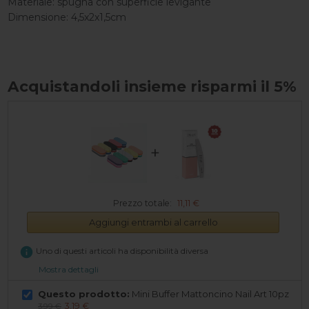
Materiale: spugna con superficie levigante
Dimensione: 4,5x2x1,5cm
Acquistandoli insieme risparmi il 5%
+
Prezzo totale:
11,11 €
Aggiungi entrambi al carrello
info
Uno di questi articoli ha disponibilità diversa
Mostra dettagli
Questo prodotto:
Mini Buffer Mattoncino Nail Art 10pz
3,19 €
3,99 €