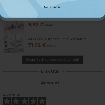
69,90 €
No, Grazie
No, Grazie
Olio Cuticole Profumato 12pz
9,52 €
11,90 €
All-in-One Estetista Fresa Aspiratore...
71,92 €
89,90 €
Scopri tutti i prodotti più venduti
Link Utili
Account
Eccellente