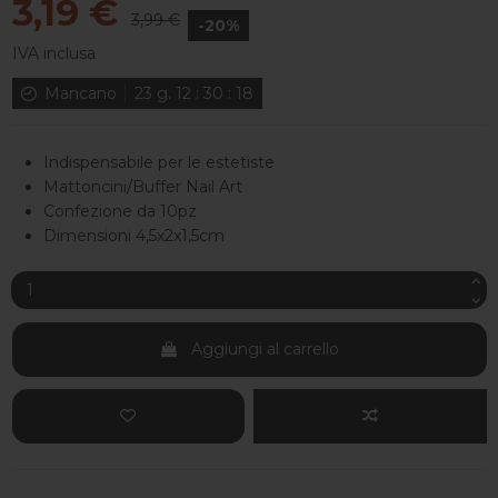
3,19 €
3,99 €
-20%
IVA inclusa
Mancano
23
g.
12
:
30
:
18
Indispensabile per le estetiste
Mattoncini/Buffer Nail Art
Confezione da 10pz
Dimensioni 4,5x2x1,5cm
Aggiungi al carrello