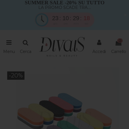
SUMMER SALE -20% SU TUTTO
LA PROMO SCADE TRA....
×
23
10
29
18
gio
ore
min
sec
0
Menu
Cerca
Accedi
Carrello
-20%