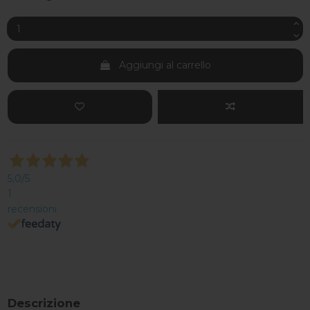
Aggiungi al carrello
5,0
/5
1
recensioni
Descrizione