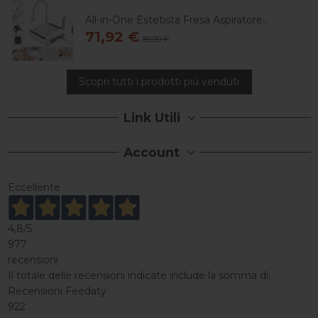
All-in-One Estetista Fresa Aspiratore...
71,92 €
89,90 €
Scopri tutti i prodotti più venduti
Link Utili
Account
Eccellente
4,8
/5
977
recensioni
Il totale delle recensioni indicate include la somma di:
Recensioni Feedaty
922