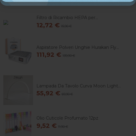
Filtro di Ricambio HEPA per...
12,72 €
15,90 €
Aspiratore Polveri Unghie Hurakan Fly...
111,92 €
139,90 €
Lampada Da Tavolo Curva Moon Light...
55,92 €
69,90 €
Olio Cuticole Profumato 12pz
9,52 €
11,90 €