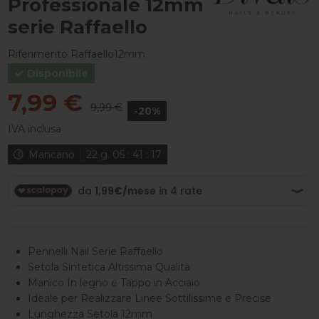
Professionale 12mm
serie Raffaello
Riferimento
Raffaello12mm
Disponibile
7,99 €
9,99 €
-20%
IVA inclusa
Mancano
22
g.
05
:
41
:
17
Pennelli Nail Serie Raffaello
Setola Sintetica Altissima Qualità
Manico In legno e Tappo in Acciaio
Ideale per Realizzare Linee Sottilissime e Precise
Lunghezza Setola 12mm