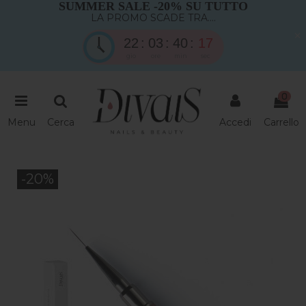
SUMMER SALE -20% SU TUTTO
LA PROMO SCADE TRA....
×
22
03
40
17
gio
ore
min
sec
0
Menu
Cerca
Accedi
Carrello
-20%