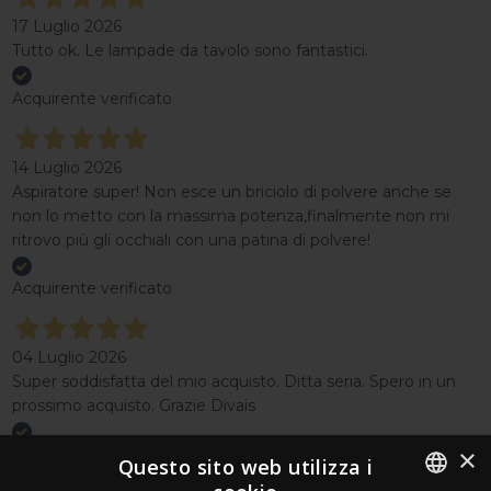
17 Luglio 2026
Tutto ok. Le lampade da tavolo sono fantastici.
Acquirente verificato
14 Luglio 2026
Aspiratore super! Non esce un briciolo di polvere anche se
non lo metto con la massima potenza,finalmente non mi
ritrovo più gli occhiali con una patina di polvere!
Acquirente verificato
04 Luglio 2026
Super soddisfatta del mio acquisto. Ditta seria. Spero in un
prossimo acquisto. Grazie Divais
×
Acquirente verificato
Questo sito web utilizza i