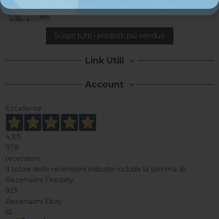
71,92 €
89,90 €
Scopri tutti i prodotti più venduti
Link Utili
Account
Eccellente
4,9
/5
978
recensioni
Il totale delle recensioni indicate include la somma di:
Recensioni Feedaty
923
Recensioni Ebay
55