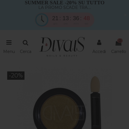
SUMMER SALE -20% SU TUTTO
LA PROMO SCADE TRA....
×
21
13
36
47
gio
ore
min
sec
0
Menu
Cerca
Accedi
Carrello
-20%