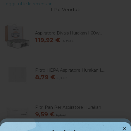
Leggi tutte le recensioni
I Più Venduti
Aspiratore Divais Hurakan I 60w...
119,92 €
149,90 €
Filtro HEPA Aspiratore Hurakan I,...
8,79 €
10,99 €
Filtri Pan Per Aspiratore Hurakan
9,59 €
11,99 €