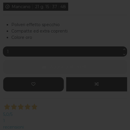
Mancano
21
g.
15
:
37
:
47
Polveri effetto specchio
Compatte ed extra coprenti
Colore oro
Aggiungi al carrello
5,0
/5
1
recensioni