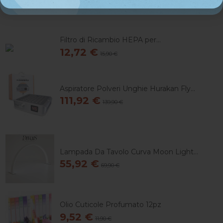
9,59 €
11,99 €
Filtro di Ricambio HEPA per...
12,72 €
15,90 €
Aspiratore Polveri Unghie Hurakan Fly...
111,92 €
139,90 €
Lampada Da Tavolo Curva Moon Light...
55,92 €
69,90 €
Olio Cuticole Profumato 12pz
9,52 €
11,90 €