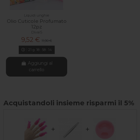
Liquidi unghie
Olio Cuticole Profumato
12pz
DivaiS
9,52 €
11,90 €
21
g.
18
:
58
:
14
Aggiungi al
carrello
Acquistandoli insieme risparmi il 5%
+
+