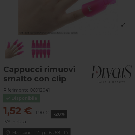
Cappucci rimuovi
smalto con clip
Riferimento
06012041
Disponibile
1,52 €
1,90 €
-20%
IVA inclusa
Mancano
21
g.
18
:
58
:
14