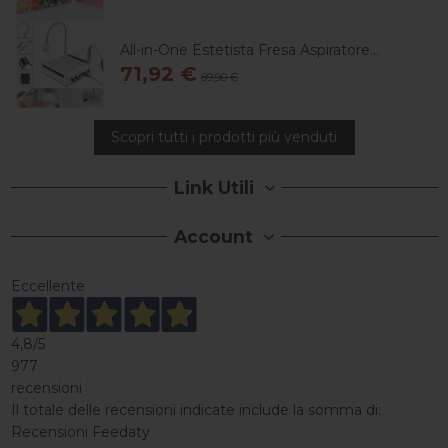
All-in-One Estetista Fresa Aspiratore...
71,92 €
89,90 €
Scopri tutti i prodotti più venduti
Link Utili
Account
Eccellente
4,8
/5
977
recensioni
Il totale delle recensioni indicate include la somma di:
Recensioni Feedaty