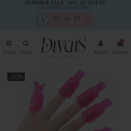
SUMMER SALE -20% SU TUTTO
LA PROMO SCADE TRA....
×
21
16
57
14
gio
ore
min
sec
0
Menu
Cerca
Accedi
Carrello
-20%