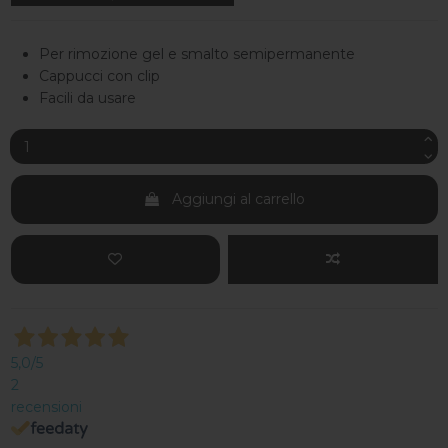
Per rimozione gel e smalto semipermanente
Cappucci con clip
Facili da usare
Aggiungi al carrello
5,0
/5
2
recensioni