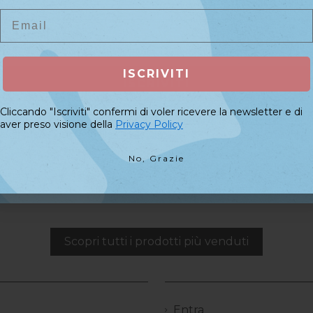
Email
Email
avolo Curva Moon Light...
,90 €
ISCRIVITI
ISCRIVITI
Cliccando "Iscriviti" confermi di voler ricevere la newsletter e di
e Profumato 12pz
Cliccando "Iscriviti" confermi di voler ricevere la newsletter e di
aver preso visione della
Privacy Policy
aver preso visione della
Privacy Policy
 €
No, Grazie
No, Grazie
tetista Fresa Aspiratore...
90 €
Scopri tutti i prodotti più venduti
Entra