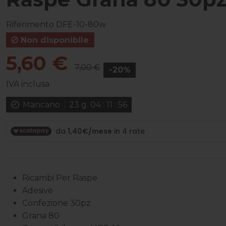
Riferimento
DFE-10-80w
Non disponibile
5,60 €
7,00 €
-20%
IVA inclusa
Mancano
23
g.
04
:
11
:
55
Ricambi Per Raspe
Adesive
Confezione 30pz
Grana 80