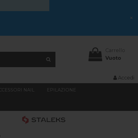
×
Carrello
Vuoto
Accedi
CCESSORI NAIL
EPILAZIONE
z