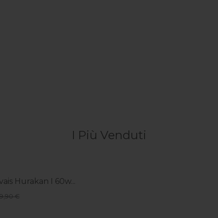
I Più Venduti
vais Hurakan I 60w...
49,90 €