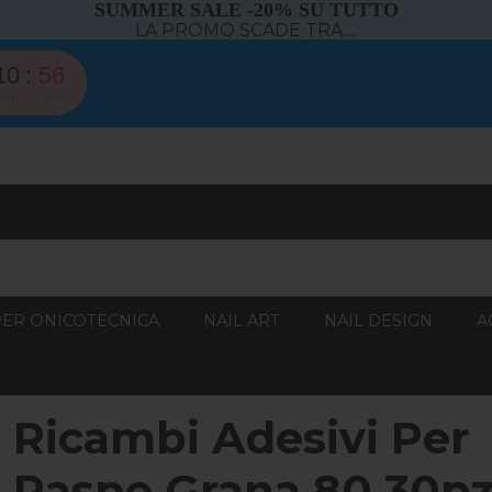
SUMMER SALE -20% SU TUTTO
LA PROMO SCADE TRA....
10
55
min
sec
PER ONICOTECNICA
NAIL ART
NAIL DESIGN
A
Ricambi Adesivi Per
Raspe Grana 80 30p