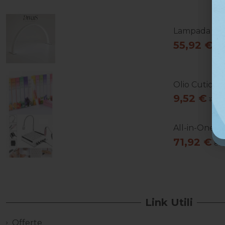
Lampada Da T
55,92 €
69
Olio Cuticol
9,52 €
11,90
All-in-One Es
71,92 €
89,
Link Utili
Offerte