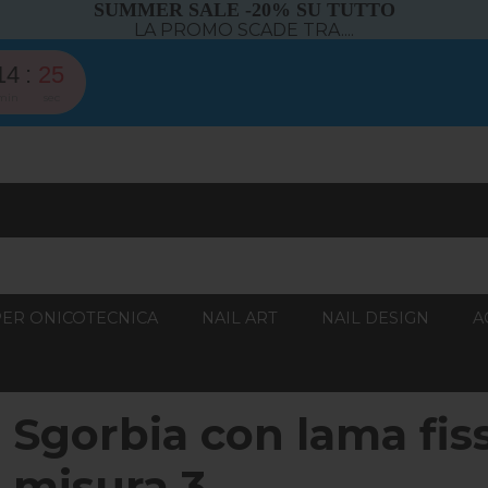
SUMMER SALE -20% SU TUTTO
LA PROMO SCADE TRA....
14
24
min
sec
PER ONICOTECNICA
NAIL ART
NAIL DESIGN
A
Sgorbia con lama fis
misura 3