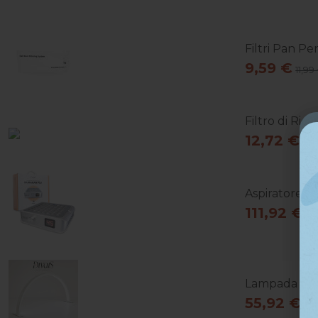
Filtri Pan P
9,59 €
11,99
Filtro di Ric
12,72 €
15,
Aspiratore Po
111,92 €
13
Lampada Da T
55,92 €
69