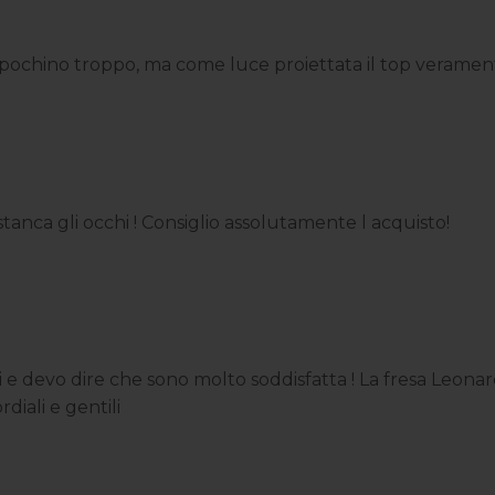
ochino troppo, ma come luce proiettata il top veramente
anca gli occhi ! Consiglio assolutamente l acquisto!
 devo dire che sono molto soddisfatta ! La fresa Leonardo
diali e gentili