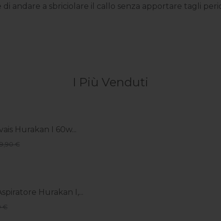
 di andare a sbriciolare il callo senza apportare tagli per
I Più Venduti
vais Hurakan I 60w...
49,90 €
spiratore Hurakan I,...
9 €