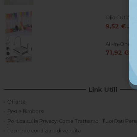
Olio Cuticol
9,52 €
11,90
All-in-One Es
71,92 €
89,
Link Utili
Offerte
Resi e Rimborsi
Politica sulla Privacy: Come Trattiamo i Tuoi Dati Pers
Termini e condizioni di vendita