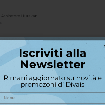
er Aspiratore Hurakan
 €
ambio HEPA per...
Iscriviti alla
90 €
Iscriviti alla
Newsletter
Newsletter
lveri Unghie Hurakan Fly...
9,90 €
Riceverai un codice sconto di
Rimani aggiornato su novità e
benvenuto del
10%
sul primo
promozoni di Divais
acquisto
avolo Curva Moon Light...
Nome
Nome
,90 €