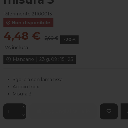
Riferimento
21100013
Non disponibile
4,48 €
5,60 €
-20%
IVA inclusa
Mancano
23
g.
09
:
15
:
24
Sgorbia con lama fissa
Acciaio Inox
Misura 3
Aggiungi al carrello