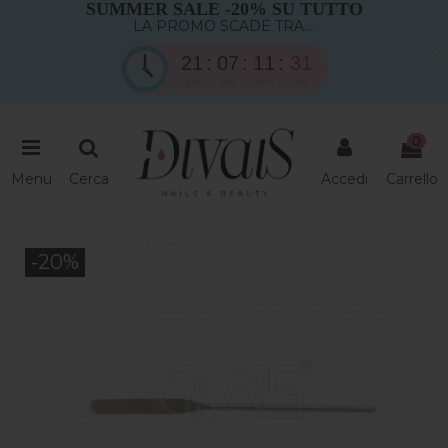
SUMMER SALE -20% SU TUTTO
LA PROMO SCADE TRA....
×
21
07
11
30
gio
ore
min
sec
0
Menu
Cerca
Accedi
Carrello
-20%