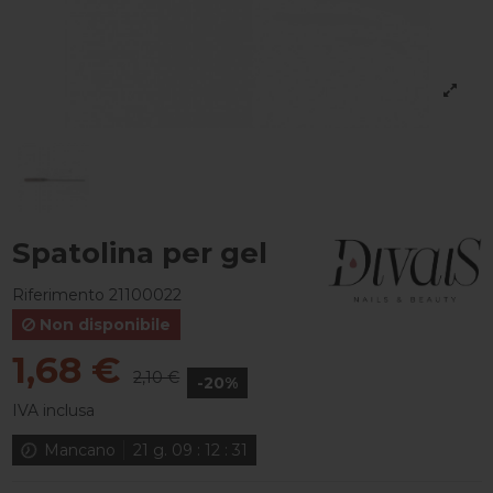
Spatolina per gel
Riferimento
21100022
Non disponibile
1,68 €
2,10 €
-20%
IVA inclusa
Mancano
21
g.
09
:
12
:
30