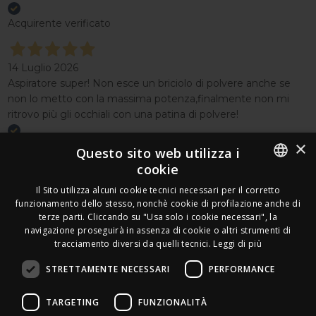
Acquirente verificato
14 Luglio 2026
Aspiratore super! Non esce un briciolo di polvere anche se
non lo metto con la massima potenza,finalmente non mi
ritrovo più gli occhiali con una patina di polvere!
×
Acquirente verificato
Questo sito web utilizza i
cookie
Effettua un reso
ITALIAN
Il Sito utilizza alcuni cookie tecnici necessari per il corretto
Seguici
funzionamento dello stesso, nonchè cookie di profilazione anche di
FRENCH
terze parti. Cliccando su "Usa solo i cookie necessari", la
Newsletter
navigazione proseguirà in assenza di cookie o altri strumenti di
GERMAN
tracciamento diversi da quelli tecnici.
Leggi di più
ENGLISH
STRETTAMENTE NECESSARI
PERFORMANCE
SPANISH
Leds Electronics di Stabile Dario
TARGETING
FUNZIONALITÀ
Via Annamaria Ortese 33 - 80144 Napoli
SWEDISH