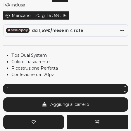
IVA inclusa
Mancano
20
g.
16
:
58
:
15
Tips Dual System
Colore Trasparente
Ricostruzione Perfetta
Confezione da 120pz
Aggiungi al carrello