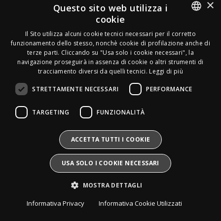
Acquirente verificato
×
Questo sito web utilizza i
cookie
Effettua un reso
ITALIAN
Seguici
Il Sito utilizza alcuni cookie tecnici necessari per il corretto
funzionamento dello stesso, nonchè cookie di profilazione anche di
FRENCH
terze parti. Cliccando su "Usa solo i cookie necessari", la
Newsletter
navigazione proseguirà in assenza di cookie o altri strumenti di
GERMAN
tracciamento diversi da quelli tecnici.
Leggi di più
ENGLISH
STRETTAMENTE NECESSARI
PERFORMANCE
SPANISH
Leds Electronics di Stabile Dario
TARGETING
FUNZIONALITÀ
Via Annamaria Ortese 33 - 80144 Napoli
SWEDISH
P.iva:
09209531210 |
N.Rea:
NA1016058
Mail:
Info@divais.it
Telefono:
08118098352
BULGARIAN
ACCETTA TUTTI I COOKIE
Pec:
ledselectronics@pec.it
CROATIAN
Iscritto al consorzio ECOEM:
USA SOLO I COOKIE NECESSARI
Produttore AEE:
IT25020000016865
CZECH
Pile e Accumulatori:
IT25020P00010268
MOSTRA DETTAGLI
Divais®
è un marchio registrato.
DANISH
Tutti i diritti sono riservati.
Informativa Privacy
Informativa Cookie Utilizzati
DUTCH