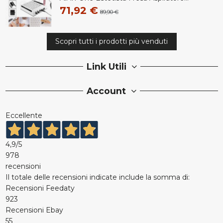
71,92 €
89,90 €
Scopri tutti i prodotti più venduti
Link Utili
Account
Eccellente
4,9
/5
978
recensioni
Il totale delle recensioni indicate include la somma di:
Recensioni Feedaty
923
Recensioni Ebay
55