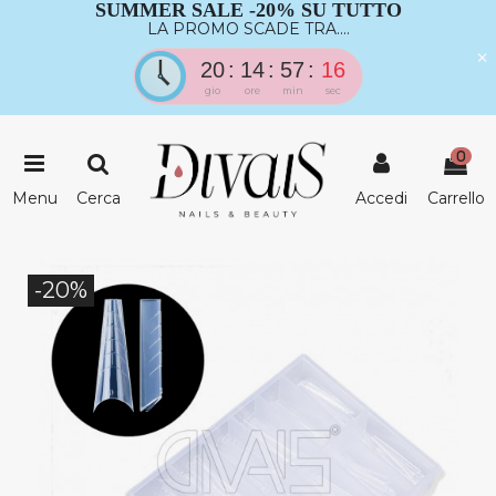
SUMMER SALE -20% SU TUTTO
LA PROMO SCADE TRA....
×
20
14
57
15
gio
ore
min
sec
0
Menu
Cerca
Accedi
Carrello
-20%