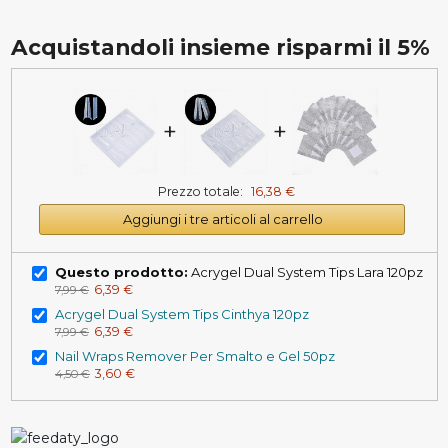
Acquistandoli insieme risparmi il 5%
+
+
Prezzo totale:
16,38 €
Aggiungi i tre articoli al carrello
Questo prodotto:
Acrygel Dual System Tips Lara 120pz
6,39 €
7,99 €
Acrygel Dual System Tips Cinthya 120pz
6,39 €
7,99 €
Nail Wraps Remover Per Smalto e Gel 50pz
3,60 €
4,50 €