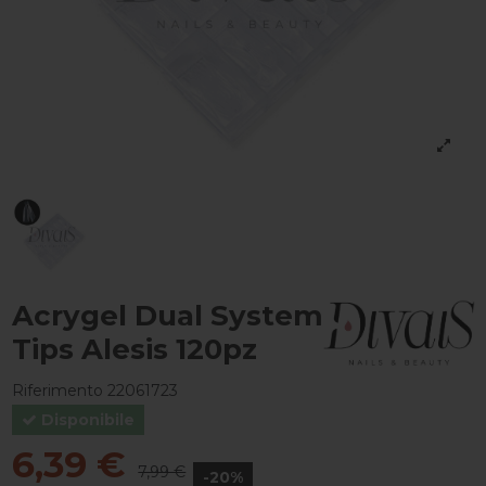
Acrygel Dual System
Tips Alesis 120pz
Riferimento
22061723
Disponibile
6,39 €
7,99 €
-20%