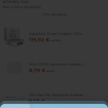
Non ci sono recensioni
I Più Venduti
Aspiratore Divais Hurakan I 60w...
119,92 €
149,90 €
Filtro HEPA Aspiratore Hurakan I,...
8,79 €
10,99 €
Filtri Pan Per Aspiratore Hurakan
9,59 €
11,99 €