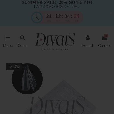
SUMMER SALE -20% SU TUTTO
LA PROMO SCADE TRA....
×
21
12
34
33
gio
ore
min
sec
0
Menu
Cerca
Accedi
Carrello
-20%