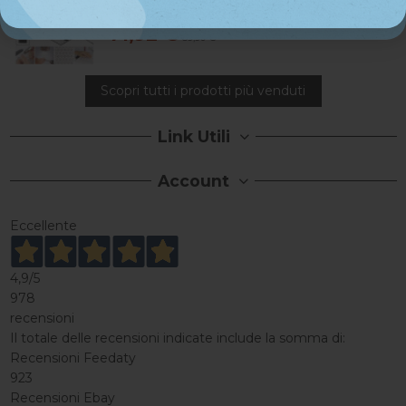
All-in-One Estetista Fresa Aspiratore...
71,92 €
89,90 €
Scopri tutti i prodotti più venduti
Link Utili
Account
Eccellente
4,9
/5
978
recensioni
Il totale delle recensioni indicate include la somma di:
Recensioni Feedaty
923
Recensioni Ebay