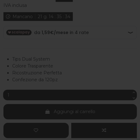
IVA inclusa
Mancano
21
g.
14
:
35
:
33
Tips Dual System
Colore Trasparente
Ricostruzione Perfetta
Confezione da 120pz
Aggiungi al carrello