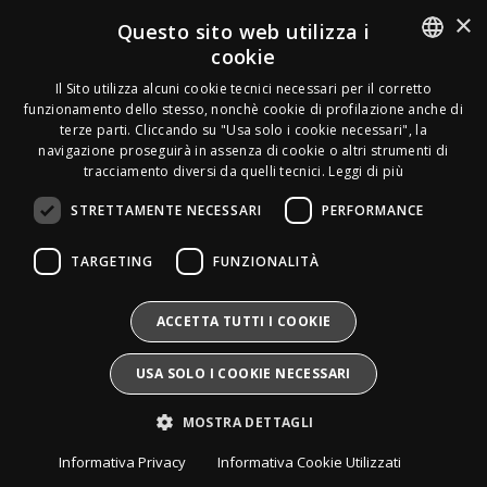
×
Acquirente verificato
Questo sito web utilizza i
cookie
Effettua un reso
ITALIAN
Il Sito utilizza alcuni cookie tecnici necessari per il corretto
Seguici
funzionamento dello stesso, nonchè cookie di profilazione anche di
FRENCH
terze parti. Cliccando su "Usa solo i cookie necessari", la
Newsletter
navigazione proseguirà in assenza di cookie o altri strumenti di
GERMAN
tracciamento diversi da quelli tecnici.
Leggi di più
ENGLISH
STRETTAMENTE NECESSARI
PERFORMANCE
SPANISH
Leds Electronics di Stabile Dario
TARGETING
FUNZIONALITÀ
Via Annamaria Ortese 33 - 80144 Napoli
SWEDISH
P.iva:
09209531210 |
N.Rea:
NA1016058
Mail:
Info@divais.it
Telefono:
08118098352
BULGARIAN
ACCETTA TUTTI I COOKIE
Pec:
ledselectronics@pec.it
CROATIAN
Iscritto al consorzio ECOEM:
USA SOLO I COOKIE NECESSARI
Produttore AEE:
IT25020000016865
CZECH
Pile e Accumulatori:
IT25020P00010268
MOSTRA DETTAGLI
Divais®
è un marchio registrato.
DANISH
Tutti i diritti sono riservati.
Informativa Privacy
Informativa Cookie Utilizzati
DUTCH