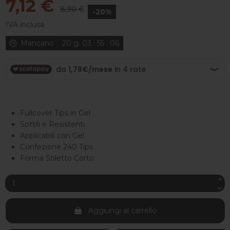
7,12 €
8,90 €
-20%
IVA inclusa
Mancano
20
g.
03
:
55
:
05
Fullcover Tips in Gel
Sottili e Resistenti
Applicabili con Gel
Confezione 240 Tips
Forma Stiletto Corto
Aggiungi al carrello