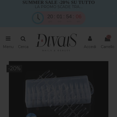
SUMMER SALE -20% SU TUTTO
LA PROMO SCADE TRA....
×
20
01
54
05
gio
ora
min
sec
0
Menu
Cerca
Accedi
Carrello
-20%