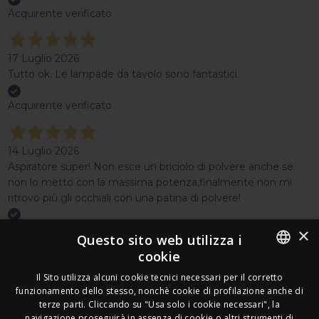
Acquirente verificato
17 Luglio 2026
Tutto ok. Le lampade da tavolo sono fantastici.
Acquirente verificato
14 Luglio 2026
Aspiratore super! Non esce un briciolo di polvere anche se
non lo metto con la massima potenza,finalmente non mi
ritrovo più gli occhiali con una patina di polvere!
Acquirente verificato
×
Questo sito web utilizza i
cookie
Effettua un reso
ITALIAN
Seguici
Il Sito utilizza alcuni cookie tecnici necessari per il corretto
funzionamento dello stesso, nonchè cookie di profilazione anche di
FRENCH
terze parti. Cliccando su "Usa solo i cookie necessari", la
Newsletter
navigazione proseguirà in assenza di cookie o altri strumenti di