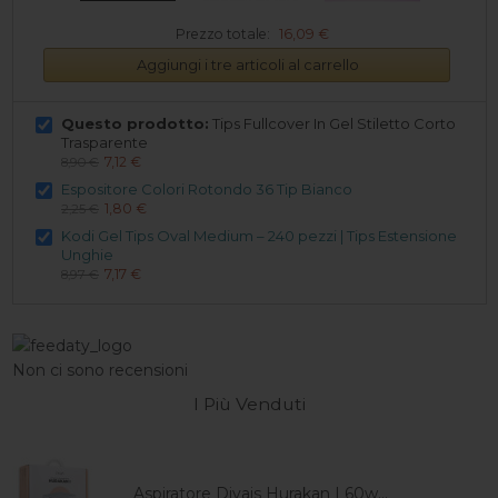
Prezzo totale:
16,09 €
Aggiungi i tre articoli al carrello
Questo prodotto:
Tips Fullcover In Gel Stiletto Corto
Trasparente
7,12 €
8,90 €
Espositore Colori Rotondo 36 Tip Bianco
1,80 €
2,25 €
Kodi Gel Tips Oval Medium – 240 pezzi | Tips Estensione
Unghie
7,17 €
8,97 €
Non ci sono recensioni
I Più Venduti
Aspiratore Divais Hurakan I 60w...